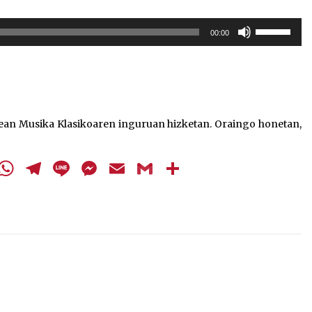
Erabili
00:00
gora/behera
gezi-
teklak
bolumena
igotzeko
edo
ean Musika Klasikoaren inguruan hizketan. Oraingo honetan,
jaisteko.
cebook
Twitter
WhatsApp
Telegram
Line
Messenger
Email
Gmail
Share