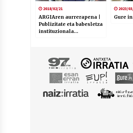
2018/02/21
2023/03
ARGIAren aurrerapena |
Gure i
Publizitate eta babesletza
instituzionala
Gipuzkoako aldundian,
bestelako zaintza
ereduak eta Aman
Komunak proiektua