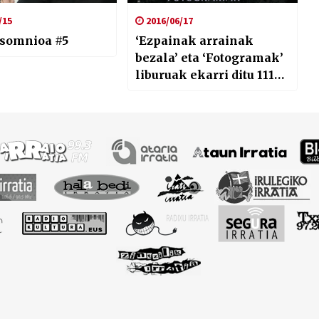
/15
2016/06/17
nsomnioa #5
‘Ezpainak arrainak
bezala’ eta ‘Fotogramak’
liburuak ekarri ditu 111
Akademiako Amaia
Goikoetxeak