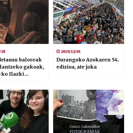
/28
2019/12/03
detasun baloreak
Durangoko Azokaren 54.
 lantzeko gakoak,
edizioa, ate joka
ko Ilazki
ren eskutik