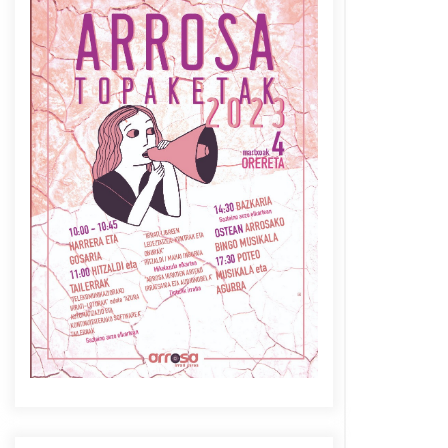
Azaroak 6 Iurretan Arrosa
sarearen IX. topaketak
2021/10/04
Berria egunkarian
elkarrizketa Arrosaren 20
urteez
2021/07/06
Arrosaren laburpen bideoa
Hamaika Telebistaren eskutik
2021/06/30