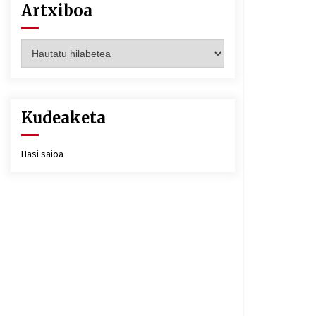
Artxiboa
Artxiboa
Kudeaketa
Hasi saioa