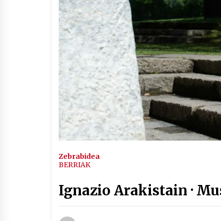
Arrosaren IX. Topaketak –
Mila esker guztioi!
2021/11/11
Segura irratian Arrosaren 20
urteez
2021/07/22
Hala Bedi irratiko Hizpidea
saioan Arrosaren 20 urteez
Zebrabidea
2021/07/03
BERRIAK
Ignazio Arakistain · Mu