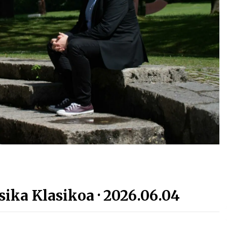
Arrosa sareko IX. topaketak!
2021/10/13
Arrosari buruzko erreportaia
2021/07/16
Zebrabidearen denboraldi
amaiera EHZtik
2021/07/01
sika Klasikoa · 2026.06.04