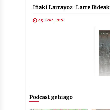
Iñaki Larrayoz · Larre Bideak 
og. Eka 4 , 2026
Podcast gehiago