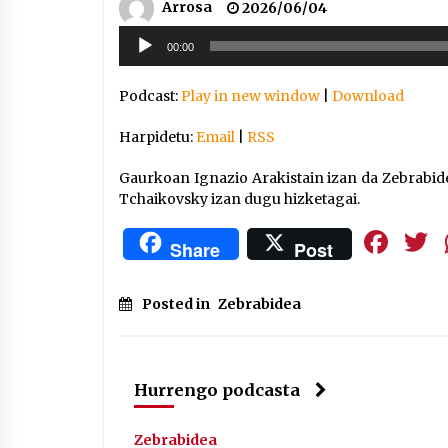
Arrosa
2026/06/04
Soinu
00:00
erreproduzigailua
Podcast:
Play in new window
|
Download
Harpidetu:
Email
|
RSS
Gaurkoan Ignazio Arakistain izan da Zebrabid
Tchaikovsky izan dugu hizketagai.
Fa
Share
Post
Posted in
Zebrabidea
Hurrengo podcasta
Zebrabidea