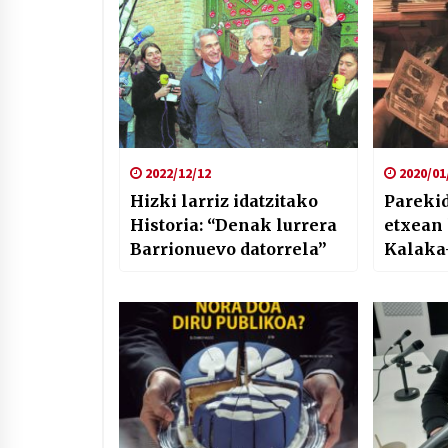
2022/12/12
2020/01
Hizki larriz idatzitako
Pareki
Historia: “Denak lurrera
etxean
Barrionuevo datorrela”
Kalaka-
Gainza