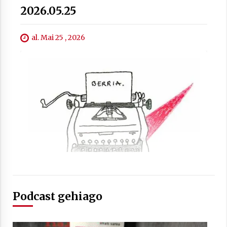
2026.05.25
al. Mai 25 , 2026
Berria egunkarian elkarrizketa
Arrosaren 20 urteez
2021/07/06
Hala Bedi irratiko Hizpidea saioan
Arrosaren 20 urteez
2021/07/03
Podcast gehiago
Zebrabidearen denboraldi amaiera
EHZtik