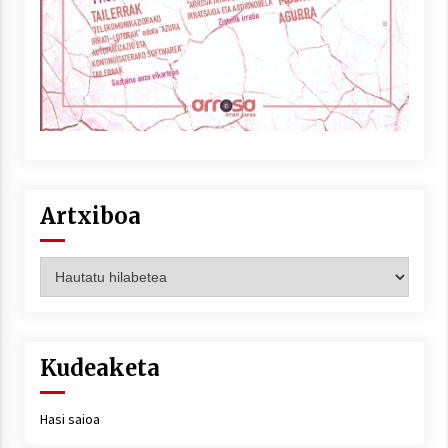
Artxiboa
Artxiboa
Kudeaketa
Hasi saioa