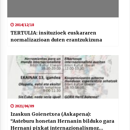
2014/12/18
TERTULIA: insituzioek euskararen
normalizazioan duten erantzukizuna
2021/06/09
Izaskun Goienetxea (Askapena):
“Asteburu honetan Hernanin bilduko gara
Hernani pixkat internazionalismoz