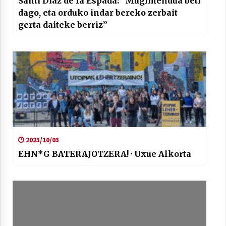
Santi Diaz de la Espada: “Mugimendua beti
dago, eta orduko indar bereko zerbait
gerta daiteke berriz”
2023/10/03
EHN*G BATERAJOTZERA! · Uxue Alkorta