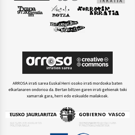
ARROSA irrati sarea Euskal Herri osoko irrati mordoxka baten
elkarlanaren ondorioa da. Bertan biltzen garen irrati gehienak txiki
xamarrak gara, herri edo eskualde mailakoak.