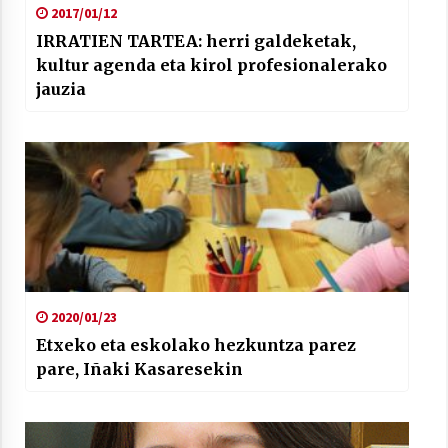
2017/01/12
IRRATIEN TARTEA: herri galdeketak,
kultur agenda eta kirol profesionalerako
jauzia
2020/01/23
Etxeko eta eskolako hezkuntza parez
pare, Iñaki Kasaresekin