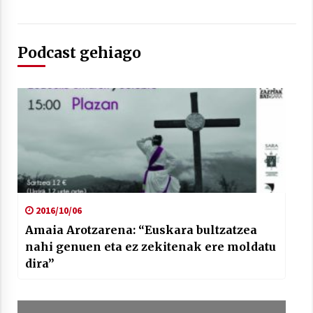
2021/07/01
Podcast gehiago
Arrosaren laburpen bideoa Hamaika
Telebistaren eskutik
2021/06/30
2016/10/06
Amaia Arotzarena: “Euskara bultzatzea
nahi genuen eta ez zekitenak ere moldatu
dira”