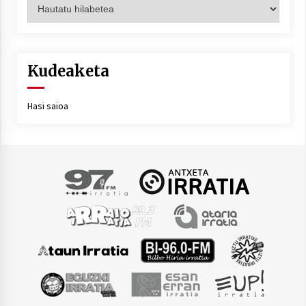
Artxiboa
Kudeaketa
Hasi saioa