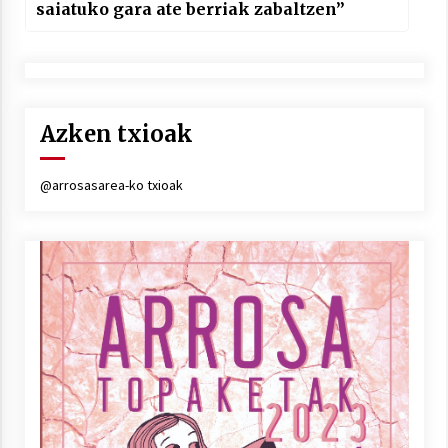
saiatuko gara ate berriak zabaltzen”
Azken txioak
@arrosasarea-ko txioak