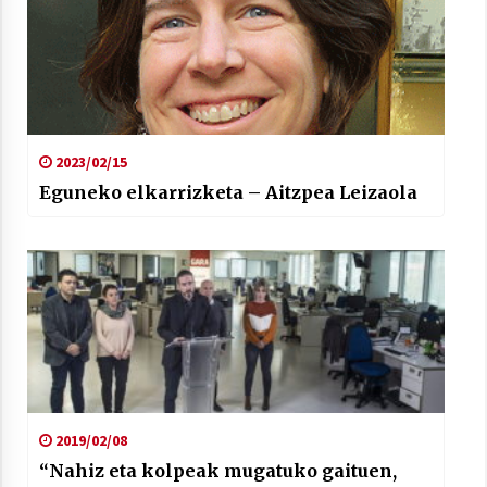
2023/02/15
Eguneko elkarrizketa – Aitzpea Leizaola
2019/02/08
“Nahiz eta kolpeak mugatuko gaituen,