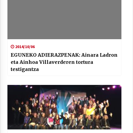
2014/10/06
EGUNEKO ADIERAZPENAK: Ainara Ladron
eta Ainhoa Villaverderen tortura
testigantza