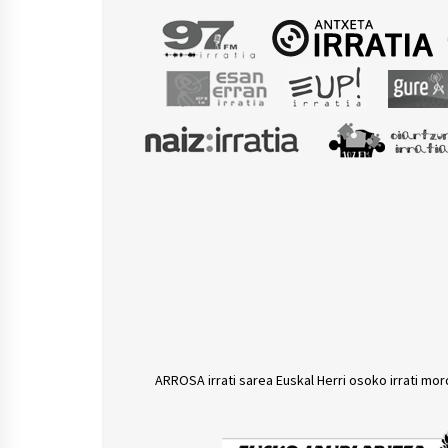
ARROSA irrati sarea Euskal Herri osoko irrati mor