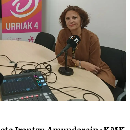
Arrosa sareko IX. topaketak!
2021/10/13
Arrosari buruzko erreportaia
2021/07/16
Zebrabidearen denboraldi
amaiera EHZtik
2021/07/01