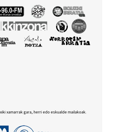
txiki xamarrak gara, herri edo eskualde mailakoak.