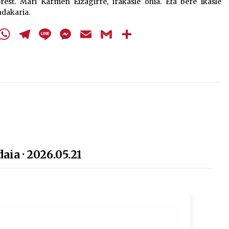
st. Mari Karmen Eizagirre, irakasle ohia. Eta bere ikasle
ndakaria.
cebook
Twitter
WhatsApp
Telegram
Line
Messenger
Email
Gmail
Share
aia · 2026.05.21