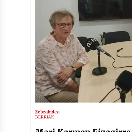
Arrosaren IX. Topaketak –
Mila esker guztioi!
2021/11/11
Segura irratian Arrosaren 20
urteez
2021/07/22
Hala Bedi irratiko Hizpidea
saioan Arrosaren 20 urteez
2021/07/03
Zebrabidea
BERRIAK