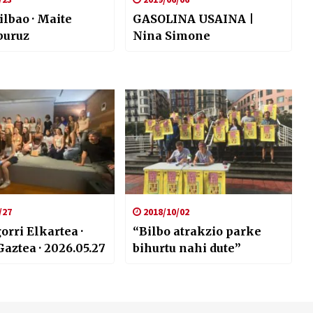
ilbao · Maite
GASOLINA USAINA |
 buruz
Nina Simone
/27
2018/10/02
orri Elkartea ·
“Bilbo atrakzio parke
Gaztea · 2026.05.27
bihurtu nahi dute”