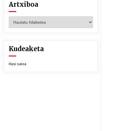
Artxiboa
Artxiboa
Kudeaketa
Hasi saioa