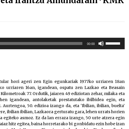
 eta Irantzu Amundarain · KMK
Erabili
00:00
gora/behera
gezi-
teklak
bolumena
igotzeko
edo
Titular hori ageri zen Egin egunkariak 1977ko urriaren 18an
jaisteko.
7ko urriaren 16an, igandean, ospatu zen Lazkao eta Beasain
Kilometroak 77. Ordutik, jaiaren 49 ediziotan zehar, milaka eta
ehen igandean, antolaketak prestatutako ibilbidea egin, eta
rtengoa, 50. edizioa izango da, eta ‘Ibilian, ibilian, buelta’
e, ibilian ibilian, Lazkaora gerturatu gara, lehen urrats horien
a egiteko asmoz. Ez da lan erraza izango, 50 urte atzera egin
iaz hitz egitea, baina horretarako bi gonbidatu ezin hobe izan