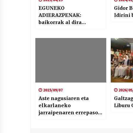
EGUNEKO
Gidor B
ADIERAZPENAK:
Idirini
baikorrak al dira
gazteak etorkizunari
dagokionez?
2015/09/07
2026/05
Aste nagusiaren eta
Galtzag
elkarlaneko
Liburu 
jarraipenaren errepasoa
egin digute Bilbo Hiriako
lagunek