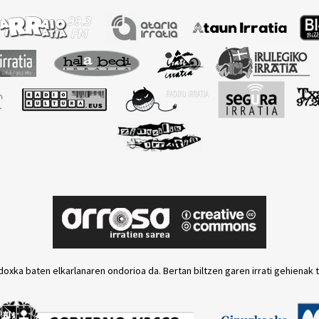
doxka baten elkarlanaren ondorioa da. Bertan biltzen garen irrati gehienak 