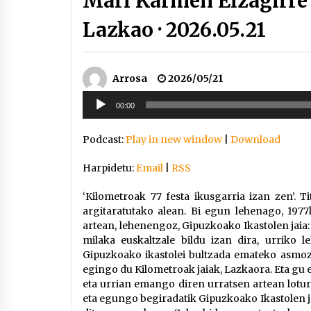
Mari Karmen Eizagirre
Lazkao · 2026.05.21
Arrosa
2026/05/21
Soinu
00:00
erreproduzigailua
Podcast:
Play in new window
|
Download
Harpidetu:
Email
|
RSS
‘Kilometroak 77 festa ikusgarria izan zen’. 
argitaratutako alean. Bi egun lehenago, 197
artean, lehenengoz, Gipuzkoako Ikastolen jaia: 
milaka euskaltzale bildu izan dira, urriko l
Gipuzkoako ikastolei bultzada emateko asmoz. Au
egingo du Kilometroak jaiak, Lazkaora. Eta gu er
eta urrian emango diren urratsen artean lotur
eta egungo begiradatik Gipuzkoako Ikastolen ja