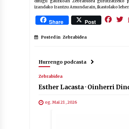
ditugu gaurkoan Zebrabidea gurutzatzeko pre
izandako Irantzu Amundarain, ikastolako lehe
Fa
Share
Post
Posted in
Zebrabidea
Hurrengo podcasta
Zebrabidea
Esther Lacasta · Oinherri Dind
og. Mai 21 , 2026