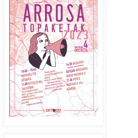
Azaroak 6 Iurretan Arrosa
sarearen IX. topaketak
2021/10/04
Berria egunkarian
elkarrizketa Arrosaren 20
urteez
2021/07/06
Arrosaren laburpen bideoa
Hamaika Telebistaren eskutik
2021/06/30