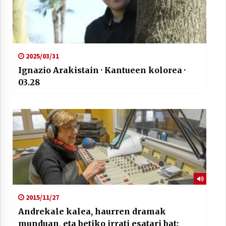
2025/03/31
Arrosaren laburpen bideoa Hamaika
Ignazio Arakistain · Kantueen kolorea ·
Telebistaren eskutik
03.28
2021/06/30
2015/11/27
Andrekale kalea, haurren dramak
munduan, eta betiko irrati esatari bat;