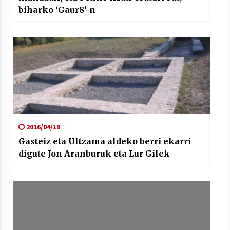
biharko ‘Gaur8’-n
2016/04/19
Gasteiz eta Ultzama aldeko berri ekarri
digute Jon Aranburuk eta Lur Gilek