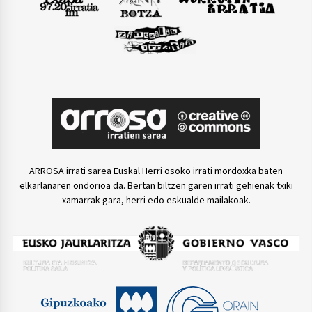
ARROSA irrati sarea Euskal Herri osoko irrati mordoxka baten
elkarlanaren ondorioa da. Bertan biltzen garen irrati gehienak txiki
xamarrak gara, herri edo eskualde mailakoak.