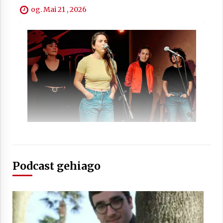
og. Mai 21 , 2026
Berria egunkarian elkarrizketa
Arrosaren 20 urteez
2021/07/06
Hala Bedi irratiko Hizpidea saioan
Arrosaren 20 urteez
2021/07/03
Podcast gehiago
Zebrabidearen denboraldi amaiera
EHZtik
2021/07/01