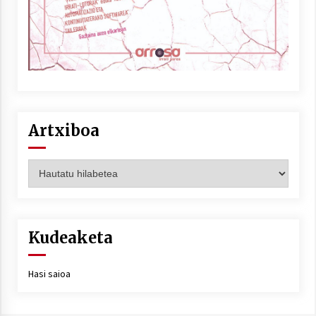
Artxiboa
Artxiboa
Kudeaketa
Hasi saioa