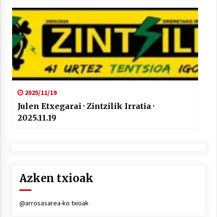
2025/11/19
Julen Etxegarai · Zintzilik Irratia ·
2025.11.19
Azken txioak
@arrosasarea-ko txioak