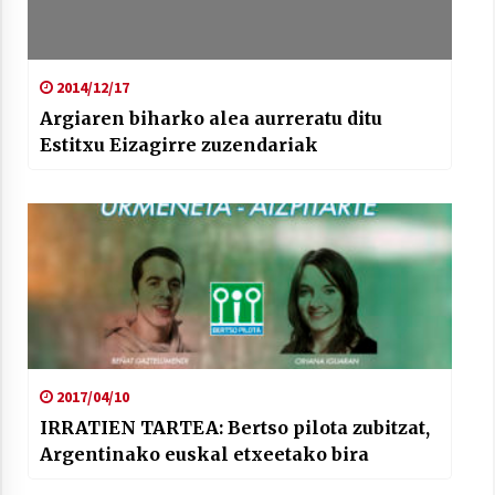
2014/12/17
Argiaren biharko alea aurreratu ditu
Estitxu Eizagirre zuzendariak
2017/04/10
IRRATIEN TARTEA: Bertso pilota zubitzat,
Argentinako euskal etxeetako bira