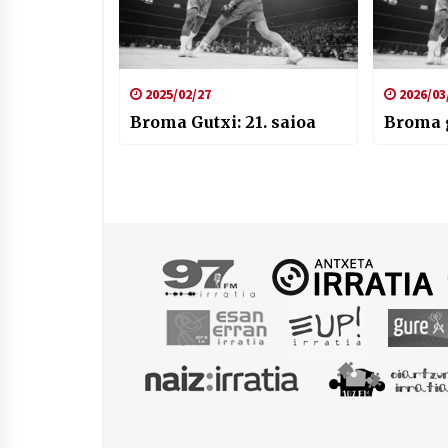
2025/02/27
2026/03
Broma Gutxi: 21. saioa
Broma g