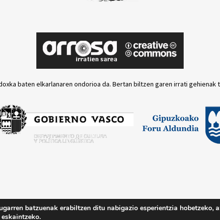
doxka baten elkarlanaren ondorioa da. Bertan biltzen garen irrati gehienak 
ugarren batzuenak erabiltzen ditu nabigazio esperientzia hobetzeko, a
Lege oharra
Pri
 eskaintzeko.