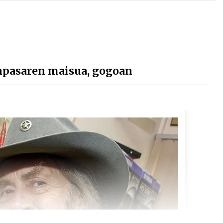
npasaren maisua, gogoan