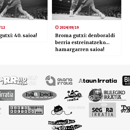
/12
2024/09/19
utxi: 40. saioa!
Broma gutxi: denboraldi
berria estreinatzeko…
hamargarren saioa!