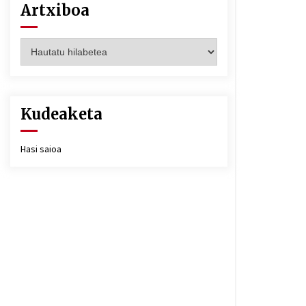
Artxiboa
Artxiboa
Kudeaketa
Hasi saioa