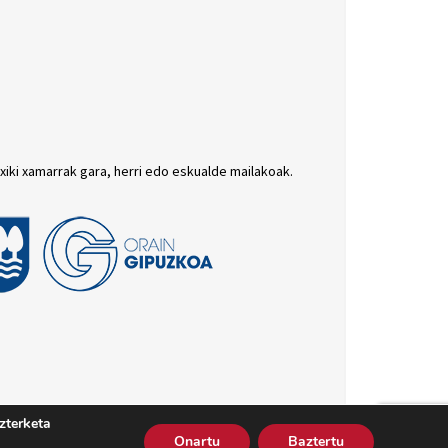
txiki xamarrak gara, herri edo eskualde mailakoak.
zterketa
batutasun politika
Cookie politika
Harremana
Onartu
Baztertu