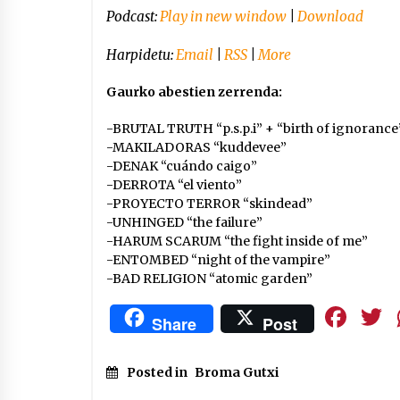
Podcast:
Play in new window
|
Download
Harpidetu:
Email
|
RSS
|
More
Gaurko abestien zerrenda:
-BRUTAL TRUTH “p.s.p.i” + “birth of ignorance
-MAKILADORAS “kuddevee”
-DENAK “cuándo caigo”
-DERROTA “el viento”
-PROYECTO TERROR “skindead”
-UNHINGED “the failure”
-HARUM SCARUM “the fight inside of me”
-ENTOMBED “night of the vampire”
-BAD RELIGION “atomic garden”
Fa
Share
Post
Posted in
Broma Gutxi