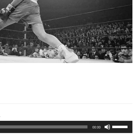
Arrosa sareko IX. topaketak!
2021/10/13
Arrosari buruzko erreportaia
2021/07/16
Zebrabidearen denboraldi
amaiera EHZtik
2021/07/01
1
Erabili
00:00
gora/behera
gezi-