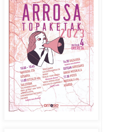
Azaroak 6 Iurretan Arrosa
sarearen IX. topaketak
2021/10/04
Berria egunkarian
elkarrizketa Arrosaren 20
urteez
2021/07/06
Arrosaren laburpen bideoa
Hamaika Telebistaren eskutik
2021/06/30