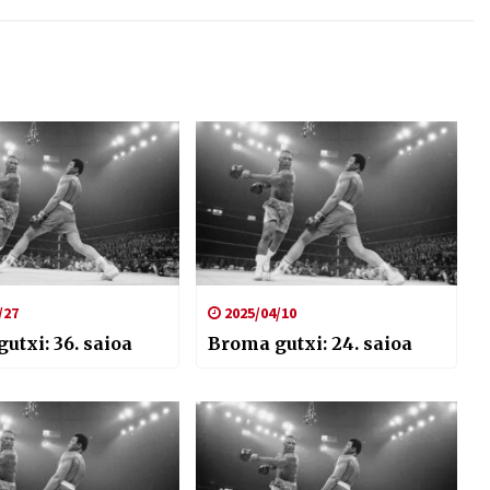
/27
2025/04/10
utxi: 36. saioa
Broma gutxi: 24. saioa