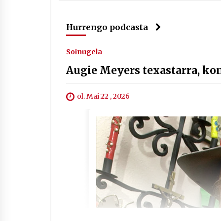
Hurrengo podcasta
Soinugela
Augie Meyers texastarra, ko
ol. Mai 22 , 2026