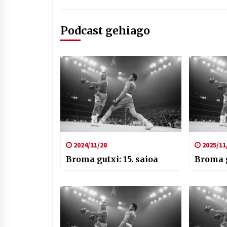
Podcast gehiago
2024/11/28
2025/11
Broma gutxi: 15. saioa
Broma g