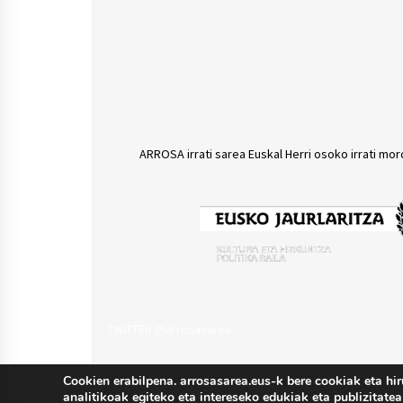
ARROSA irrati sarea Euskal Herri osoko irrati mor
TWITTER @arrosasarea
Cookien erabilpena. arrosasarea.eus-k bere cookiak eta hir
analitikoak egiteko eta intereseko edukiak eta publizitatea