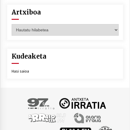
Artxiboa
Artxiboa
Kudeaketa
Hasi saioa