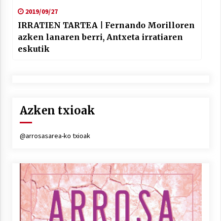
2019/09/27
IRRATIEN TARTEA | Fernando Morilloren
azken lanaren berri, Antxeta irratiaren
eskutik
Azken txioak
@arrosasarea-ko txioak