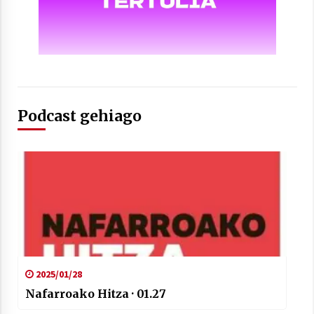
Arrosaren laburpen bideoa Hamaika
Telebistaren eskutik
Podcast gehiago
2021/06/30
2025/01/28
Nafarroako Hitza · 01.27