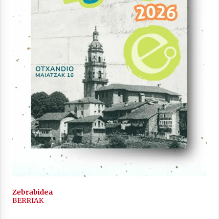
2021/11/25
Mahai-ingurua: irratia, podcastak
eta ondoren zer?
2021/11/12
Arrosaren IX. Topaketak – Mila
esker guztioi!
2021/11/11
Zebrabidea
BERRIAK