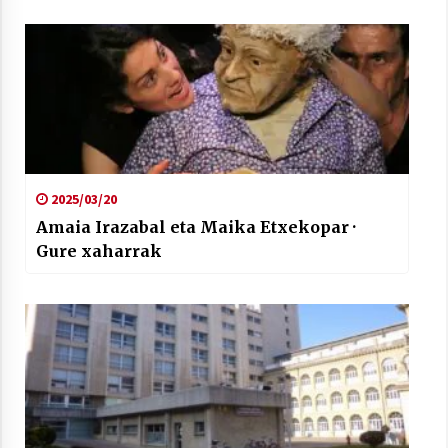
2025/03/20
Amaia Irazabal eta Maika Etxekopar ·
Gure xaharrak