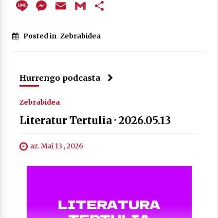
Line
Messenger
Email
Gmail
Share
Posted in
Zebrabidea
Berria egunkarian elkarrizketa
Arrosaren 20 urteez
2021/07/06
Hurrengo podcasta
Hala Bedi irratiko Hizpidea saioan
Arrosaren 20 urteez
Zebrabidea
2021/07/03
Literatur Tertulia · 2026.05.13
az. Mai 13 , 2026
Zebrabidearen denboraldi amaiera
EHZtik
2021/07/01