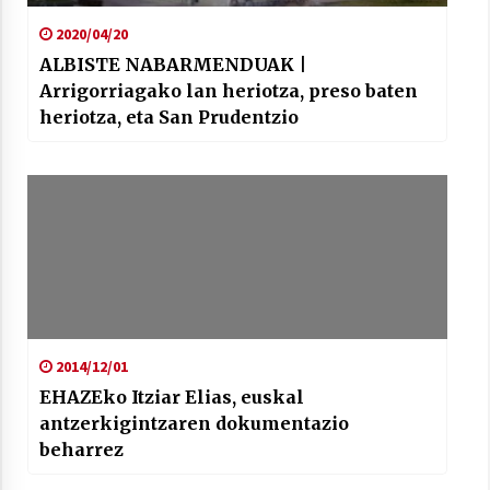
2020/04/20
ALBISTE NABARMENDUAK |
Arrigorriagako lan heriotza, preso baten
heriotza, eta San Prudentzio
2014/12/01
EHAZEko Itziar Elias, euskal
antzerkigintzaren dokumentazio
beharrez