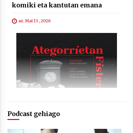
komiki eta kantutan emana
az. Mai 13 , 2026
Berria egunkarian elkarrizketa
Arrosaren 20 urteez
2021/07/06
Hala Bedi irratiko Hizpidea saioan
Arrosaren 20 urteez
2021/07/03
Podcast gehiago
Zebrabidearen denboraldi amaiera
EHZtik
2021/07/01