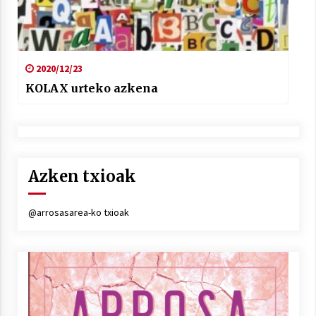
2020/12/23
KOLAX urteko azkena
Azken txioak
@arrosasarea-ko txioak