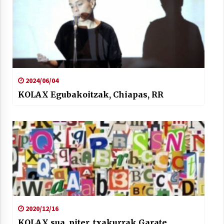
Arrosaren laburpen bideoa Hamaika
Telebistaren eskutik
2024/06/04
2021/06/30
KOLAX Egubakoitzak, Chiapas, RR
2020/12/16
KOLAX sua, piter, txakurrak,Garate