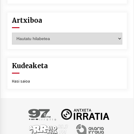
Artxiboa
Artxiboa
Kudeaketa
Hasi saioa