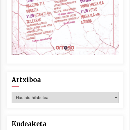
Artxiboa
Artxiboa
Kudeaketa