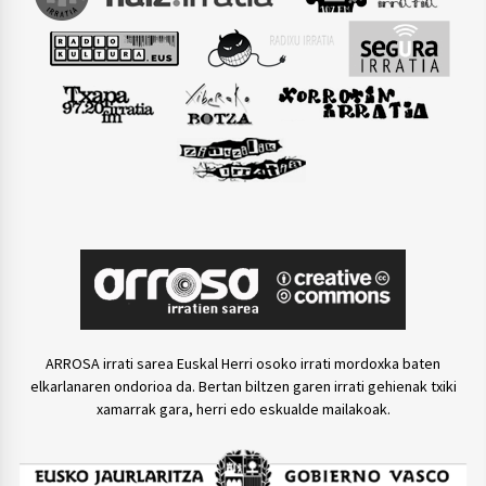
ARROSA irrati sarea Euskal Herri osoko irrati mordoxka baten
elkarlanaren ondorioa da. Bertan biltzen garen irrati gehienak txiki
xamarrak gara, herri edo eskualde mailakoak.