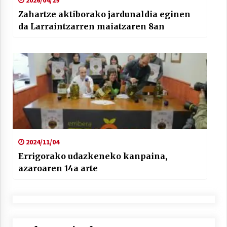
2026/04/29
Zahartze aktiborako jardunaldia eginen
da Larraintzarren maiatzaren 8an
2024/11/04
Errigorako udazkeneko kanpaina,
azaroaren 14a arte