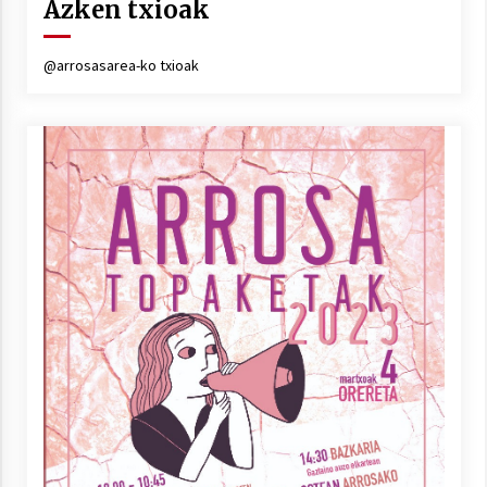
Azken txioak
@arrosasarea-ko txioak