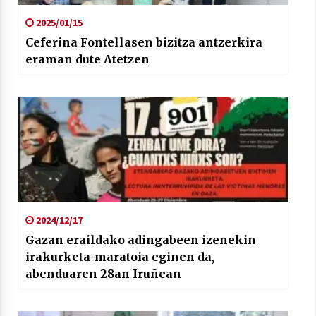
2025/01/15
Ceferina Fontellasen bizitza antzerkira
eraman dute Atetzen
2024/12/17
Gazan eraildako adingabeen izenekin
irakurketa-maratoia eginen da,
abenduaren 28an Iruñean