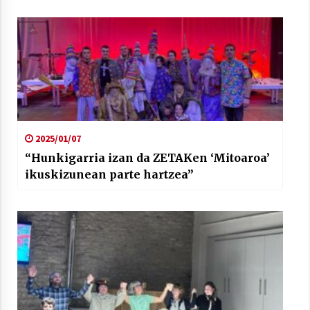
2021/07/01
Arrosaren laburpen bideoa Hamaika
Telebistaren eskutik
2021/06/30
2025/01/07
“Hunkigarria izan da ZETAKen ‘Mitoaroa’
ikuskizunean parte hartzea”