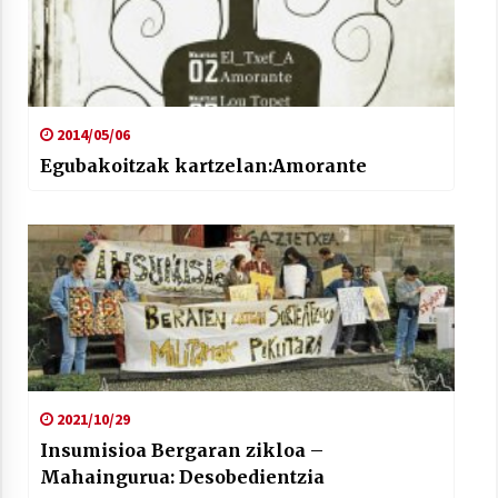
2014/05/06
Egubakoitzak kartzelan:Amorante
2021/10/29
Insumisioa Bergaran zikloa –
Mahaingurua: Desobedientzia