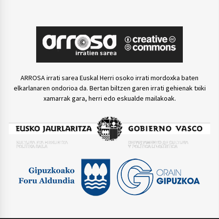
ARROSA irrati sarea Euskal Herri osoko irrati mordoxka baten
elkarlanaren ondorioa da. Bertan biltzen garen irrati gehienak txiki
xamarrak gara, herri edo eskualde mailakoak.