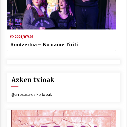
2021/07/26
Kontzertua – No name Tiriti
Azken txioak
@arrosasarea-ko txioak