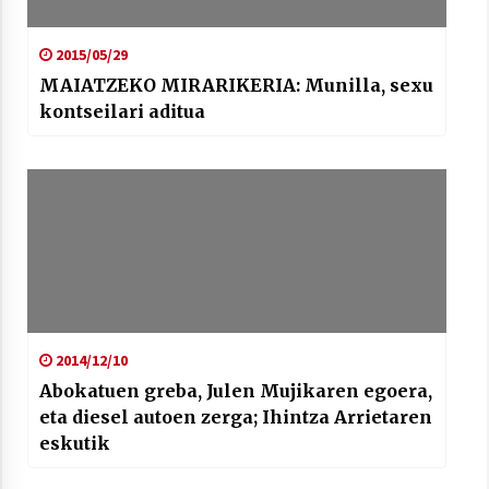
2015/05/29
MAIATZEKO MIRARIKERIA: Munilla, sexu
kontseilari aditua
2014/12/10
Abokatuen greba, Julen Mujikaren egoera,
eta diesel autoen zerga; Ihintza Arrietaren
eskutik