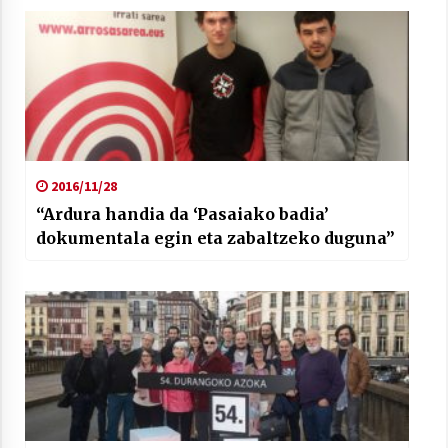
2016/11/28
“Ardura handia da ‘Pasaiako badia’
dokumentala egin eta zabaltzeko duguna”