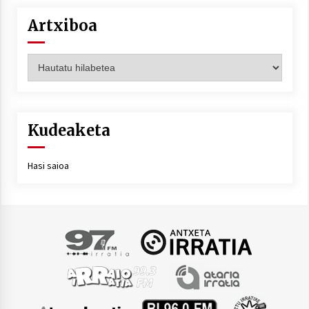
Artxiboa
Artxiboa
Kudeaketa
Hasi saioa