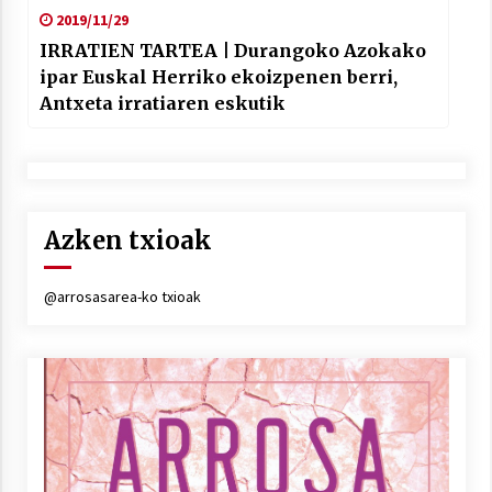
2019/11/29
IRRATIEN TARTEA | Durangoko Azokako
ipar Euskal Herriko ekoizpenen berri,
Antxeta irratiaren eskutik
Azken txioak
@arrosasarea-ko txioak