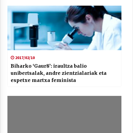
2017/02/10
Biharko ‘Gaur8’: iraultza balio
unibertsalak, andre zientzialariak eta
espetxe martxa feminista