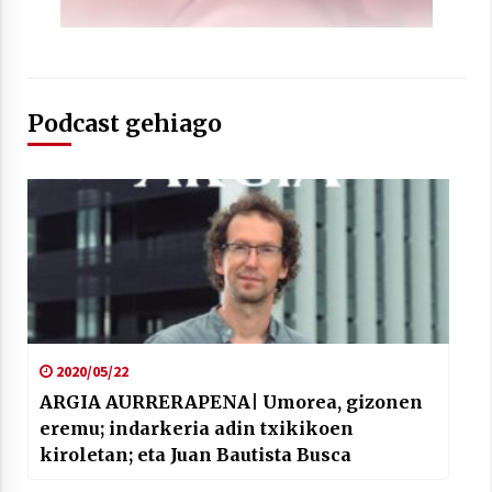
2021/07/01
Podcast gehiago
Arrosaren laburpen bideoa Hamaika
Telebistaren eskutik
2021/06/30
2020/05/22
ARGIA AURRERAPENA| Umorea, gizonen
eremu; indarkeria adin txikikoen
kiroletan; eta Juan Bautista Busca