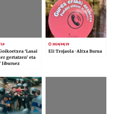
/10
2024/04/29
Goikoetxea ‘Lasai
Eli Trojaola · Altxa Burua
zer gertatzen’ eta
’ liburuez