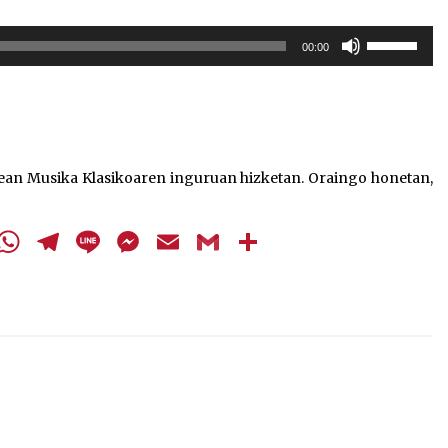
Erabili
00:00
gora/behera
gezi-
teklak
bolumena
igotzeko
edo
ean Musika Klasikoaren inguruan hizketan. Oraingo honetan,
jaisteko.
cebook
Twitter
WhatsApp
Telegram
Line
Messenger
Email
Gmail
Share