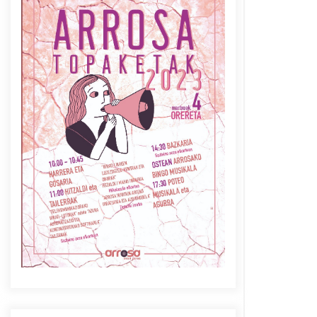
Azaroak 6 Iurretan Arrosa
sarearen IX. topaketak
2021/10/04
Berria egunkarian
elkarrizketa Arrosaren 20
urteez
2021/07/06
Arrosaren laburpen bideoa
Hamaika Telebistaren eskutik
2021/06/30