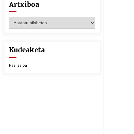
Artxiboa
Artxiboa
Kudeaketa
Hasi saioa