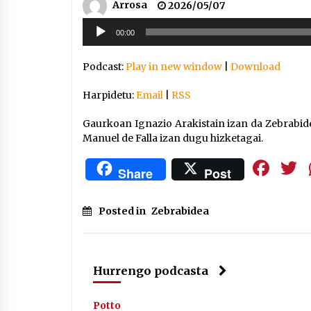
Arrosa
2026/05/07
Soinu
00:00
erreproduzigailua
Podcast:
Play in new window
|
Download
Harpidetu:
Email
|
RSS
Gaurkoan Ignazio Arakistain izan da Zebrabid
Manuel de Falla izan dugu hizketagai.
Fa
Share
Post
Posted in
Zebrabidea
Hurrengo podcasta
Potto