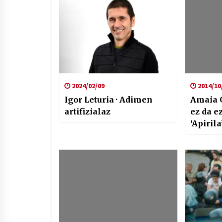
2024/02/09
2014/10
Igor Leturia · Adimen
Amaia 
artifizialaz
ez da e
‘Apirila