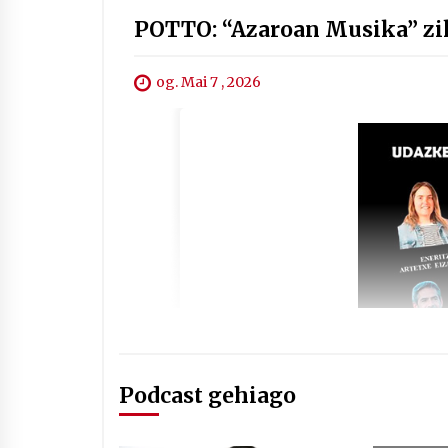
POTTO: “Azaroan Musika” zik
og. Mai 7 , 2026
Podcast gehiago