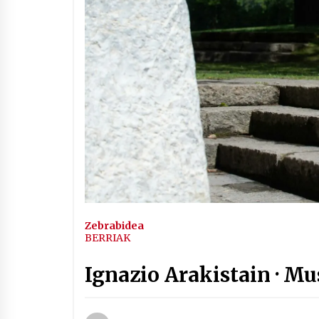
Arrosaren IX. Topaketak –
Mila esker guztioi!
2021/11/11
Segura irratian Arrosaren 20
urteez
2021/07/22
Hala Bedi irratiko Hizpidea
saioan Arrosaren 20 urteez
Zebrabidea
2021/07/03
BERRIAK
Ignazio Arakistain · Mu