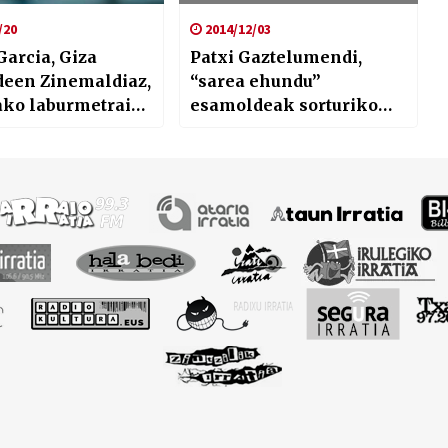
/20
2014/12/03
arcia, Giza
Patxi Gaztelumendi,
deen Zinemaldiaz,
“sarea ehundu”
ako laburmetraiez
esamoldeak sorturiko
e Good Fight’-ez
kezkez