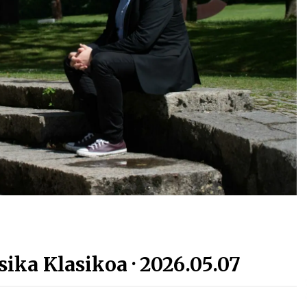
Arrosa sareko IX. topaketak!
2021/10/13
Arrosari buruzko erreportaia
2021/07/16
Zebrabidearen denboraldi
amaiera EHZtik
2021/07/01
sika Klasikoa · 2026.05.07