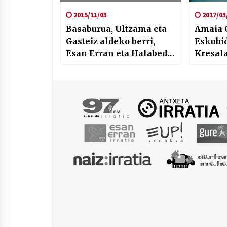
2015/11/03
2017/03
Basaburua, Ultzama eta
Amaia G
Gasteiz aldeko berri,
Eskubi
Esan Erran eta Halabedi
Kresal
irratietako lagunei esker
eta ‘Th