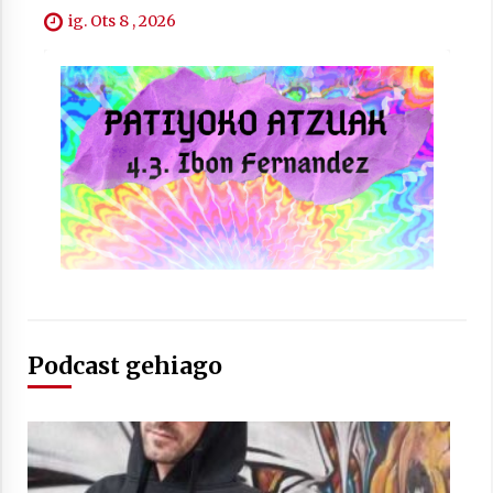
ig. Ots 8 , 2026
Berria egunkarian elkarrizketa
Arrosaren 20 urteez
2021/07/06
Hala Bedi irratiko Hizpidea saioan
Arrosaren 20 urteez
2021/07/03
Podcast gehiago
Zebrabidearen denboraldi amaiera
EHZtik