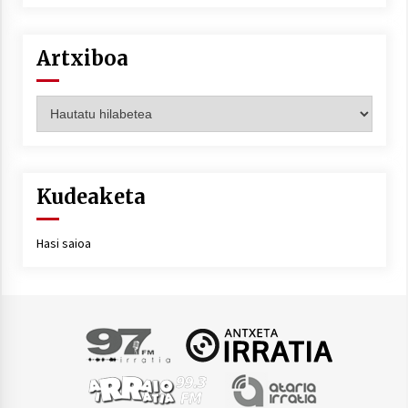
Artxiboa
Artxiboa
Kudeaketa
Hasi saioa