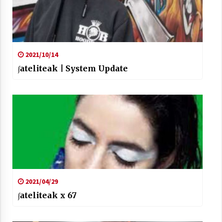
2021/07/01
2021/10/14
∫ateliteak | System Update
Arrosaren laburpen bideoa Hamaika
Telebistaren eskutik
2021/06/30
2021/04/29
∫ateliteak x 67