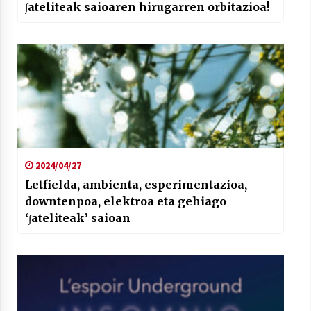
∫ateliteak saioaren hirugarren orbitazioa!
2024/04/27
Letfielda, ambienta, esperimentazioa,
downtenpoa, elektroa eta gehiago
‘∫ateliteak’ saioan