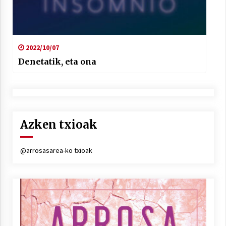
2022/10/07
Denetatik, eta ona
Azken txioak
@arrosasarea-ko txioak