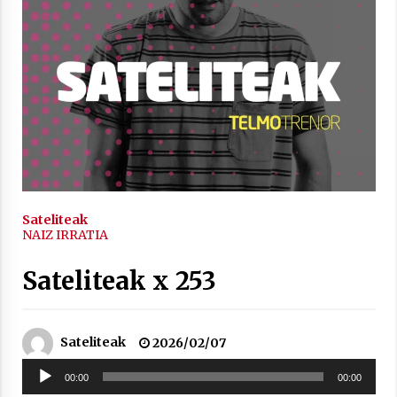
inguruko tailerraren audioa
2021/11/25
Mahai-ingurua: irratia, podcastak
eta ondoren zer?
2021/11/12
Sateliteak
NAIZ IRRATIA
Sateliteak x 253
Arrosaren IX. Topaketak – Mila
esker guztioi!
Sateliteak
2026/02/07
2021/11/11
Soinu
00:00
00:00
erreproduzigailua