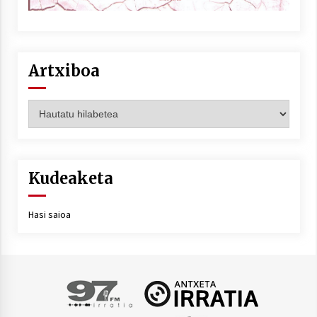
Artxiboa
Artxiboa
Kudeaketa
Hasi saioa