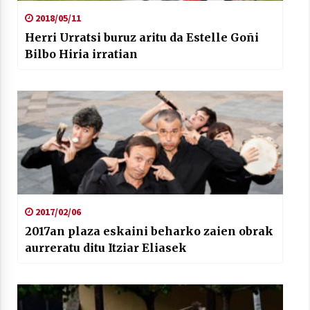
2021/07/01
2018/05/11
Herri Urratsi buruz aritu da Estelle Goñi
Bilbo Hiria irratian
Arrosaren laburpen bideoa Hamaika
Telebistaren eskutik
2021/06/30
2017/02/06
2017an plaza eskaini beharko zaien obrak
aurreratu ditu Itziar Eliasek