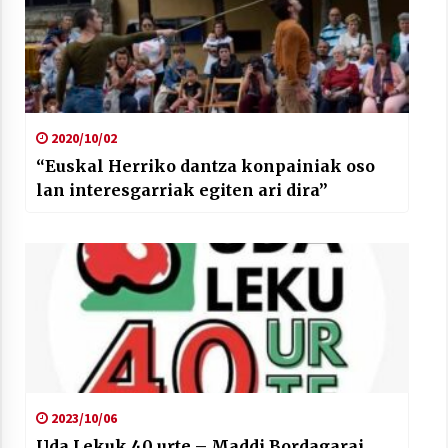
2020/10/02
“Euskal Herriko dantza konpainiak oso
lan interesgarriak egiten ari dira”
2023/10/06
Uda Lekuk 40 urte – Maddi Bordagarai