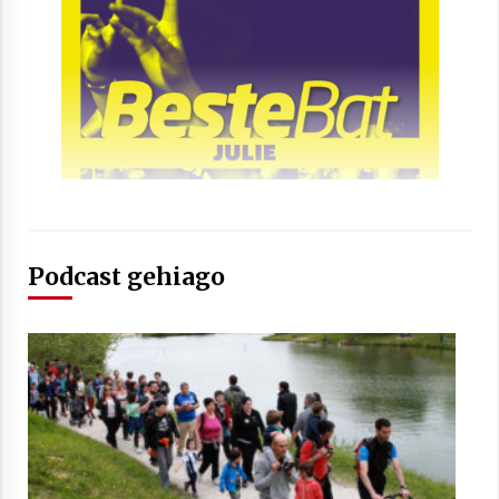
Berria egunkarian elkarrizketa
Arrosaren 20 urteez
2021/07/06
Hala Bedi irratiko Hizpidea saioan
Arrosaren 20 urteez
Podcast gehiago
2021/07/03
Zebrabidearen denboraldi amaiera
EHZtik