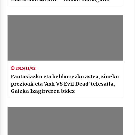
2015/11/02
Fantasiazko eta beldurrezko astea, zineko
prezioak eta ‘Ash VS Evil Dead’ telesaila,
Gaizka Izagirreren bidez