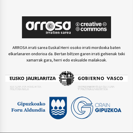
ARROSA irrati sarea Euskal Herri osoko irrati mordoxka baten
elkarlanaren ondorioa da. Bertan biltzen garen irrati gehienak txiki
xamarrak gara, herri edo eskualde mailakoak.