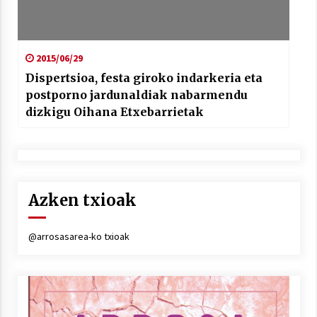
2015/06/29
Dispertsioa, festa giroko indarkeria eta
postporno jardunaldiak nabarmendu
dizkigu Oihana Etxebarrietak
Azken txioak
@arrosasarea-ko txioak