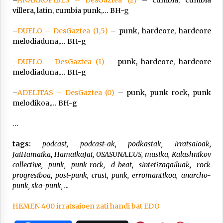
villera, latin, cumbia punk,… BH-g
–
DUELO – DesGaztea (1,5)
– punk, hardcore, hardcore
melodiaduna,… BH-g
–
DUELO – DesGaztea (1)
– punk, hardcore, hardcore
melodiaduna,… BH-g
–
ADELITAS – DesGaztea (0)
– punk, punk rock, punk
melodikoa,… BH-g
…
tags:
podcast, podcast-ak, podkastak, irratsaioak,
JaiHamaika, HamaikaJai, OSASUNA.EUS, musika, Kalashnikov
collective, punk, punk-rock, d-beat, sintetizagailuak, rock
progresiboa, post-punk, crust, punk, erromantikoa, anarcho-
punk, ska-punk,
…
HEMEN 400 irratsaioen zati handi bat EDO