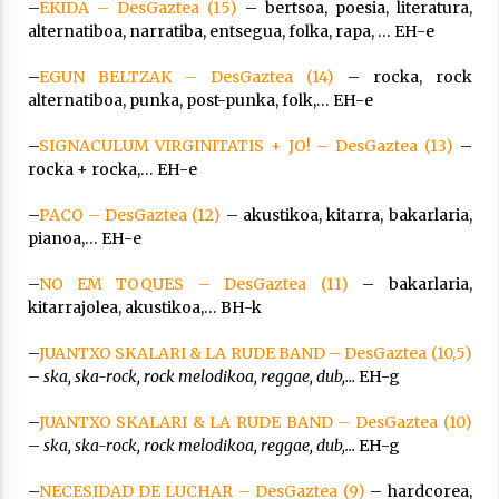
–
EKIDA – DesGaztea (15)
– bertsoa, poesia, literatura,
alternatiboa, narratiba, entsegua, folka, rapa, … EH-e
–
EGUN BELTZAK – DesGaztea (14)
– rocka, rock
alternatiboa, punka, post-punka, folk,… EH-e
–
SIGNACULUM VIRGINITATIS + JO! – DesGaztea (13)
–
rocka + rocka,… EH-e
–
PACO – DesGaztea (12)
– akustikoa, kitarra, bakarlaria,
pianoa,… EH-e
–
NO EM TOQUES – DesGaztea (11)
– bakarlaria,
kitarrajolea, akustikoa,… BH-k
–
JUANTXO SKALARI & LA RUDE BAND – DesGaztea (10,5)
–
ska, ska-rock, rock melodikoa, reggae, dub,…
EH-g
–
JUANTXO SKALARI & LA RUDE BAND – DesGaztea (10)
–
ska, ska-rock, rock melodikoa, reggae, dub,…
EH-g
–
NECESIDAD DE LUCHAR – DesGaztea (9)
– hardcorea,