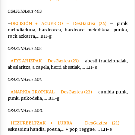
OSASUNA.eus 403.
–
DECISIÓN + ACUERDO – DesGaztea (24)
– punk
melodiaduna, hardcorea, hardcore melodikoa, punka,
rock azkarra,… BH-g
OSASUNA.eus 402.
–
AIRE AHIZPAK – DesGaztea (23)
– abesti tradizionalak,
abeslaritza, a capela, herri abestiak, … EH-e
OSASUNA.eus 401.
–
ANARKIA TROPIKAL – DesGaztea (22)
– cumbia-punk,
punk, psikodelia, … BH-g
OSASUNA.eus 400.
–
HEZURBELTZAK + LURRA – DesGaztea (21)
–
eskusoinu handia, poesia,… + pop, reggae, … EH-e