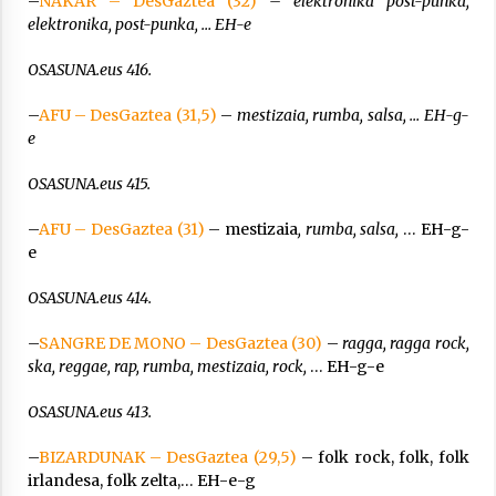
–
NAKAR – DesGaztea (32)
– elektronika post-punka,
elektronika, post-punka, … EH-e
OSASUNA.eus 416.
–
AFU – DesGaztea (31,5)
–
mestizaia, rumba, salsa, … EH-g-
e
OSASUNA.eus 415.
–
AFU – DesGaztea (31)
– mestizaia
, rumba, salsa,
… EH-g-
e
OSASUNA.eus 414.
–
SANGRE DE MONO – DesGaztea (30)
–
ragga, ragga rock,
ska, reggae, rap, rumba, mestizaia, rock,
… EH-g-e
OSASUNA.eus 413.
–
BIZARDUNAK – DesGaztea (29,5)
– folk rock, folk, folk
irlandesa, folk zelta,… EH-e-g