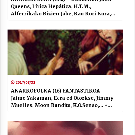
Queens, Lírica Hepática, H.T.M.,
Alferrikako Bizien Jabe, Kau Kori Kura,
Actitúd,…
2017/08/31
ANARKOFOLKA (16) FANTASTIKOA –
Jaime Yakaman, Ecra ed Otorkse, Jimmy
Muelles, Moon Bandits, K.O.Senso,… +
Captain fantastic filma