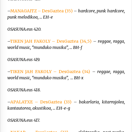
–
MANAGAITZ – DesGaztea (35)
– hardcore, punk hardcore,
punk melodikoa, … EH-e
OSASUNA.eus 420.
–
TIKEN JAH FAKOLY – DesGaztea (34,5)
– reggae, ragga,
world music, “munduko musika”, … BH-f
OSASUNA.eus 419.
–
TIKEN JAH FAKOLY – DesGaztea (34)
– reggae, ragga,
world music, “munduko musika”, … BH-x
OSASUNA.eus 418.
–
APALATXE – DesGaztea (33)
– bakarlaria, kitarrajolea,
kantautorea, akustikoa, … EH-e-g
OSASUNA.eus 417.