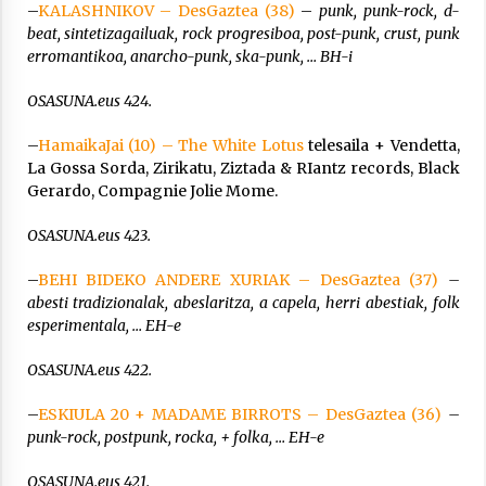
–
KALASHNIKOV – DesGaztea (38)
–
punk, punk-rock, d-
beat, sintetizagailuak, rock progresiboa, post-punk, crust, punk
erromantikoa, anarcho-punk, ska-punk,
… BH-i
OSASUNA.eus 424.
–
HamaikaJai (10) – The White Lotus
telesaila + Vendetta,
La Gossa Sorda, Zirikatu, Ziztada & RIantz records, Black
Gerardo, Compagnie Jolie Mome.
OSASUNA.eus 423.
–
BEHI BIDEKO ANDERE XURIAK – DesGaztea (37)
–
abesti tradizionalak, abeslaritza, a capela, herri abestiak, folk
esperimentala, … EH-e
OSASUNA.eus 422.
–
ESKIULA 20 + MADAME BIRROTS – DesGaztea (36)
–
punk-rock, postpunk, rocka, + folka, … EH-e
OSASUNA.eus 421.