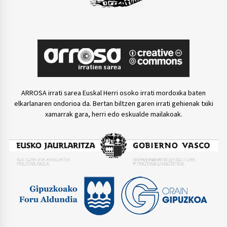
ARROSA irrati sarea Euskal Herri osoko irrati mordoxka baten
elkarlanaren ondorioa da. Bertan biltzen garen irrati gehienak txiki
xamarrak gara, herri edo eskualde mailakoak.