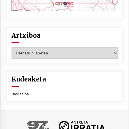
Artxiboa
Artxiboa
Kudeaketa
Hasi saioa