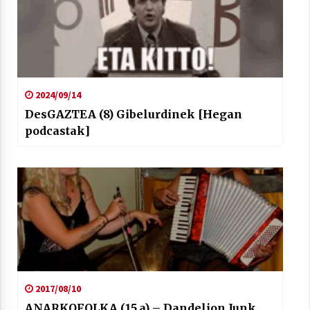
2024/09/14
DesGAZTEA (8) Gibelurdinek [Hegan
podcastak]
2017/08/10
ANARKOFOLKA (15.a) – Dandelion Junk