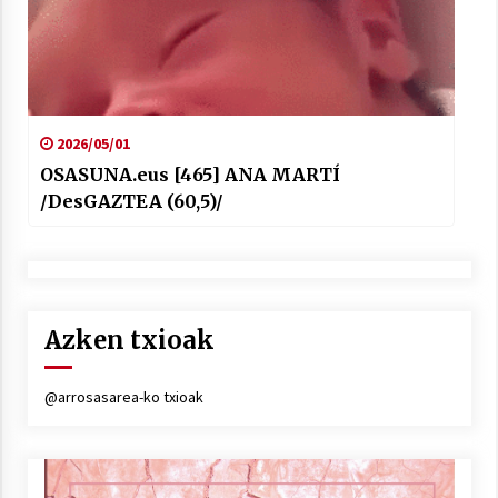
2026/05/01
OSASUNA.eus [465] ANA MARTÍ
/DesGAZTEA (60,5)/
Azken txioak
@arrosasarea-ko txioak