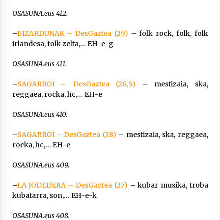
OSASUNA.eus 412.
–
BIZARDUNAK – DesGaztea (29)
– folk rock, folk, folk
irlandesa, folk zelta,… EH-e-g
OSASUNA.eus 411.
–
SAGARROI – DesGaztea (28,5)
– mestizaia, ska,
reggaea, rocka, hc,… EH-e
OSASUNA.eus 410.
–
SAGARROI – DesGaztea (28)
– mestizaia, ska, reggaea,
rocka, hc,… EH-e
OSASUNA.eus 409.
–
LA JODEDERA – DesGaztea (27)
– kubar musika, troba
kubatarra, son,… EH-e-k
OSASUNA.eus 408.