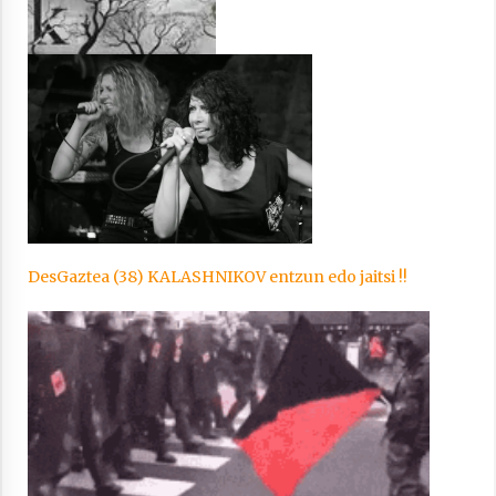
Berria egunkarian elkarrizketa
Arrosaren 20 urteez
2021/07/06
Hala Bedi irratiko Hizpidea saioan
Arrosaren 20 urteez
DesGaztea (38) KALASHNIKOV entzun edo jaitsi !!
2021/07/03
Zebrabidearen denboraldi amaiera
EHZtik