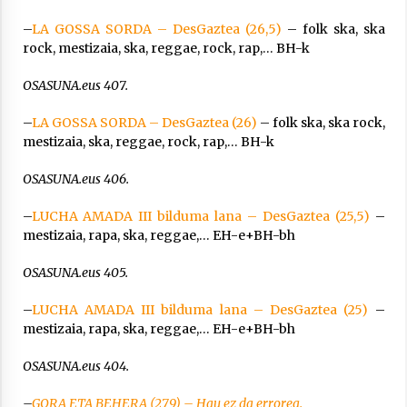
–
LA GOSSA SORDA – DesGaztea (26,5)
– folk ska, ska
rock, mestizaia, ska, reggae, rock, rap,… BH-k
OSASUNA.eus 407.
–
LA GOSSA SORDA – DesGaztea (26)
– folk ska, ska rock,
mestizaia, ska, reggae, rock, rap,… BH-k
OSASUNA.eus 406.
–
LUCHA AMADA III bilduma lana – DesGaztea (25,5)
–
mestizaia, rapa, ska, reggae,… EH-e+BH-bh
OSASUNA.eus 405.
–
LUCHA AMADA III bilduma lana – DesGaztea (25)
–
mestizaia, rapa, ska, reggae,… EH-e+BH-bh
OSASUNA.eus 404.
–
GORA ETA BEHERA (279) – Hau ez da errorea.