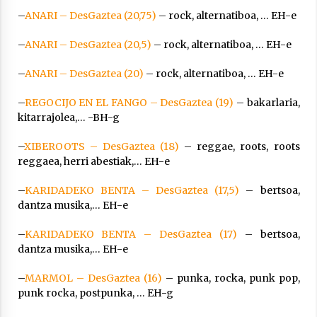
–
ANARI – DesGaztea (20,75)
– rock, alternatiboa, … EH-e
–
ANARI – DesGaztea (20,5)
– rock, alternatiboa, … EH-e
–
ANARI – DesGaztea (20)
– rock, alternatiboa, … EH-e
–
REGOCIJO EN EL FANGO – DesGaztea (19)
– bakarlaria,
kitarrajolea,… -BH-g
–
XIBEROOTS – DesGaztea (18)
– reggae, roots, roots
reggaea, herri abestiak,… EH-e
–
KARIDADEKO BENTA – DesGaztea (17,5)
– bertsoa,
dantza musika,… EH-e
–
KARIDADEKO BENTA – DesGaztea (17)
– bertsoa,
dantza musika,… EH-e
–
MARMOL – DesGaztea (16)
– punka, rocka, punk pop,
punk rocka, postpunka, … EH-g