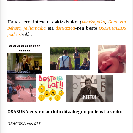
2021/07/01
-.-
Hauek ere intesatu dakizkizuke
(
Anarkofolka
,
Gora eta
Behera
,
Jaihamaika
eta
desGaztea
-ren beste
OSASUNA.EUS
podcast
-ak)…
Arrosaren laburpen bideoa Hamaika
Telebistaren eskutik
2021/06/30
.
OSASUNA.eus-en aurkitu ditzakegun podcast-ak edo:
OSASUNA.eus 425.