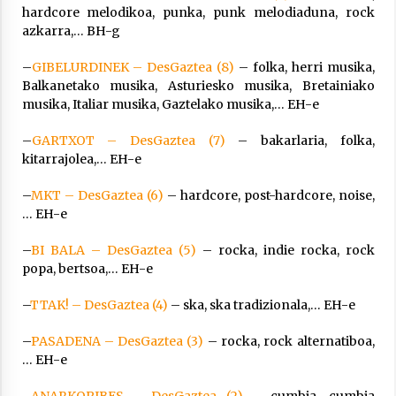
hardcore melodikoa, punka, punk melodiaduna, rock
azkarra,… BH-g
–
GIBELURDINEK – DesGaztea (8)
– folka, herri musika,
Balkanetako musika, Asturiesko musika, Bretainiako
musika, Italiar musika, Gaztelako musika,… EH-e
–
GARTXOT – DesGaztea (7)
– bakarlaria, folka,
kitarrajolea,… EH-e
–
MKT – DesGaztea (6)
– hardcore, post-hardcore, noise,
… EH-e
–
BI BALA – DesGaztea (5)
– rocka, indie rocka, rock
popa, bertsoa,… EH-e
–
TTAK! – DesGaztea (4)
– ska, ska tradizionala,… EH-e
–
PASADENA – DesGaztea (3)
– rocka, rock alternatiboa,
… EH-e
–
ANARKOPIBES – DesGaztea (2)
– cumbia, cumbia