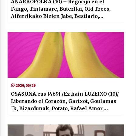
ANARKOFOLKA (10) – Regocijo en el
Fango, Tintamare, Buterflai, Old Trees,
Alferrikako Bizien Jabe, Bestiario,
Blackbird Raum, Anarkopibes, Matador,
Morau…
2026/05/29
OSASUNA.eus [469] /Ez hain LUZEtXO (10)/
Liberando el Corazón, Gartxot, Goulamas
´k, Bizardunak, Potato, Rafael Amor,
Hankak Lurrin, Olgetan Benetan