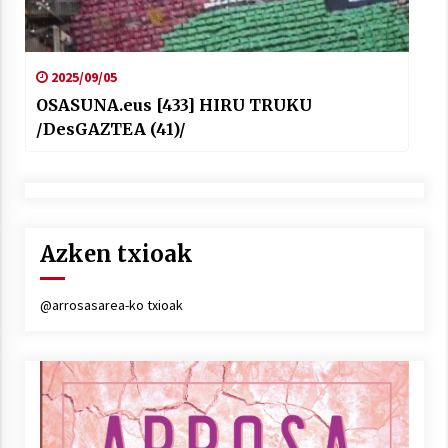
2025/09/05
OSASUNA.eus [433] HIRU TRUKU
/DesGAZTEA (41)/
Azken txioak
@arrosasarea-ko txioak