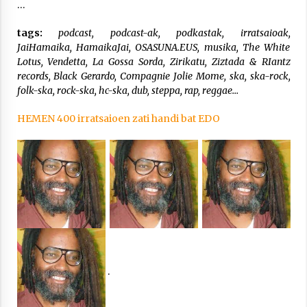
…
tags:
podcast, podcast-ak, podkastak, irratsaioak,
JaiHamaika, HamaikaJai, OSASUNA.EUS, musika, The White
Lotus, Vendetta, La Gossa Sorda, Zirikatu, Ziztada & RIantz
records, Black Gerardo, Compagnie Jolie Mome, ska, ska-rock,
folk-ska, rock-ska, hc-ska, dub, steppa, rap, reggae
…
HEMEN 400 irratsaioen zati handi bat EDO
.