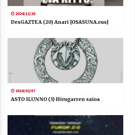
2024/12/20
DesGAZTEA (20) Anari [OSASUNA.eus]
2018/02/07
ASTO ILUNNO (3) Hirugarren saioa