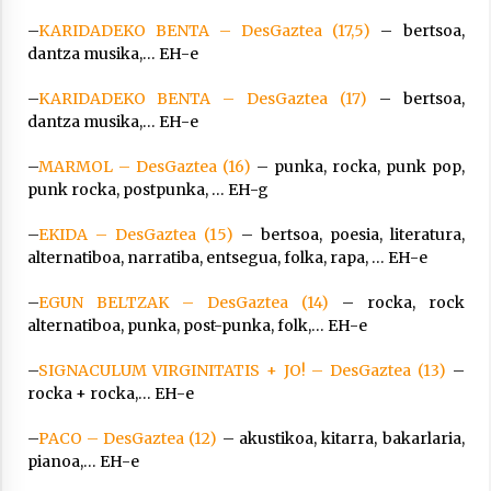
–
KARIDADEKO BENTA – DesGaztea (17,5)
– bertsoa,
dantza musika,… EH-e
–
KARIDADEKO BENTA – DesGaztea (17)
– bertsoa,
dantza musika,… EH-e
–
MARMOL – DesGaztea (16)
– punka, rocka, punk pop,
punk rocka, postpunka, … EH-g
–
EKIDA – DesGaztea (15)
– bertsoa, poesia, literatura,
alternatiboa, narratiba, entsegua, folka, rapa, … EH-e
–
EGUN BELTZAK – DesGaztea (14)
– rocka, rock
alternatiboa, punka, post-punka, folk,… EH-e
–
SIGNACULUM VIRGINITATIS + JO! – DesGaztea (13)
–
rocka + rocka,… EH-e
–
PACO – DesGaztea (12)
– akustikoa, kitarra, bakarlaria,
pianoa,… EH-e