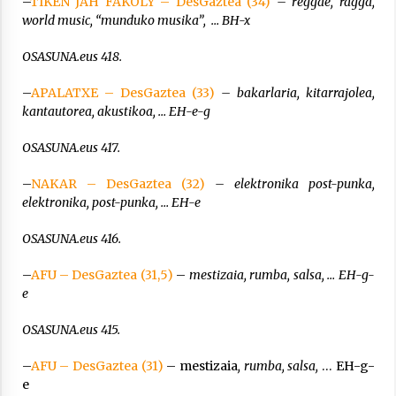
–
TIKEN JAH FAKOLY – DesGaztea (34)
– reggae, ragga,
world music, “munduko musika”, … BH-x
OSASUNA.eus 418.
–
APALATXE – DesGaztea (33)
– bakarlaria, kitarrajolea,
kantautorea, akustikoa, … EH-e-g
OSASUNA.eus 417.
–
NAKAR – DesGaztea (32)
– elektronika post-punka,
elektronika, post-punka, … EH-e
OSASUNA.eus 416.
–
AFU – DesGaztea (31,5)
–
mestizaia, rumba, salsa, … EH-g-
e
OSASUNA.eus 415.
–
AFU – DesGaztea (31)
– mestizaia
, rumba, salsa,
… EH-g-
e