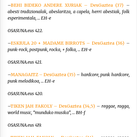
–
BEHI BIDEKO ANDERE XURIAK – DesGaztea (37)
–
abesti tradizionalak, abeslaritza, a capela, herri abestiak, folk
esperimentala, … EH-e
OSASUNA.eus 422.
–
ESKIULA 20 + MADAME BIRROTS – DesGaztea (36)
–
punk-rock, postpunk, rocka, + folka, … EH-e
OSASUNA.eus 421.
–
MANAGAITZ – DesGaztea (35)
– hardcore, punk hardcore,
punk melodikoa, … EH-e
OSASUNA.eus 420.
–
TIKEN JAH FAKOLY – DesGaztea (34,5)
– reggae, ragga,
world music, “munduko musika”, … BH-f
OSASUNA.eus 419.