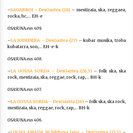
–
SAGARROI – DesGaztea (28)
– mestizaia, ska, reggaea,
rocka, hc,… EH-e
OSASUNA.eus 409.
–
LA JODEDERA – DesGaztea (27)
– kubar musika, troba
kubatarra, son,… EH-e-k
OSASUNA.eus 408.
–
LA GOSSA SORDA – DesGaztea (26,5)
– folk ska, ska
rock, mestizaia, ska, reggae, rock, rap,… BH-k
OSASUNA.eus 407.
–
LA GOSSA SORDA – DesGaztea (26)
– folk ska, ska rock,
mestizaia, ska, reggae, rock, rap,… BH-k
OSASUNA.eus 406.
–
LUCHA AMADA III bilduma lana – DesGaztea (25,5)
–