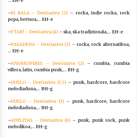
… EH-e
–
BI BALA – DesGaztea (5)
– rocka, indie rocka, rock
popa, bertsoa,… EH-e
–
TTAK! – DesGaztea (4)
– ska, ska tradizionala,… EH-e
–
PASADENA – DesGaztea (3)
– rocka, rock alternatiboa,
… EH-e
–
ANARKOPIBES – DesGaztea (2)
– cumbia, cumbia
villera, latin, cumbia punk,… BH-g
–
DUELO – DesGaztea (1,5)
– punk, hardcore, hardcore
melodiaduna,… BH-g
–
DUELO – DesGaztea (1)
– punk, hardcore, hardcore
melodiaduna,… BH-g
–
ADELITAS – DesGaztea (0)
– punk, punk rock, punk
melodikoa,… BH-g