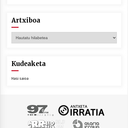
Artxiboa
Artxiboa
Kudeaketa
Hasi saioa