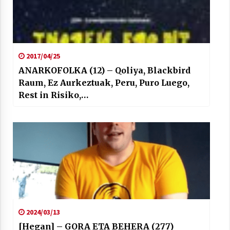
2017/04/25
ANARKOFOLKA (12) – Qoliya, Blackbird
Raum, Ez Aurkeztuak, Peru, Puro Luego,
Rest in Risiko,…
2024/03/13
[Hegan] – GORA ETA BEHERA (277)