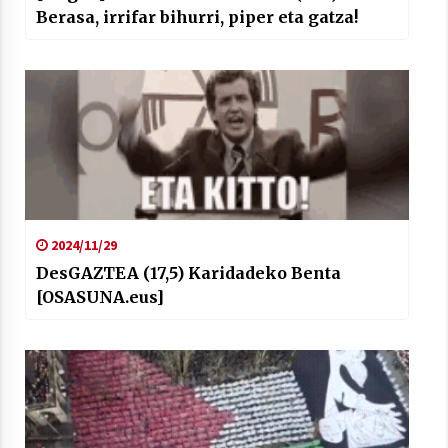
Berasa, irrifar bihurri, piper eta gatza!
2024/11/29
DesGAZTEA (17,5) Karidadeko Benta
[OSASUNA.eus]