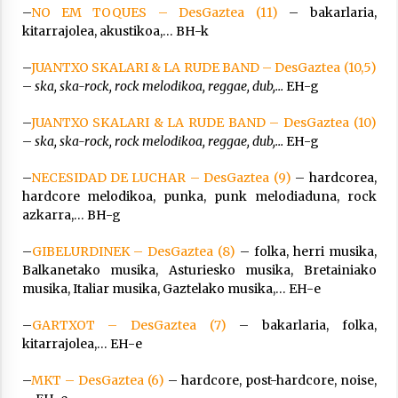
–
NO EM TOQUES – DesGaztea (11)
– bakarlaria,
kitarrajolea, akustikoa,… BH-k
–
JUANTXO SKALARI & LA RUDE BAND – DesGaztea (10,5)
–
ska, ska-rock, rock melodikoa, reggae, dub,…
EH-g
–
JUANTXO SKALARI & LA RUDE BAND – DesGaztea (10)
–
ska, ska-rock, rock melodikoa, reggae, dub,…
EH-g
–
NECESIDAD DE LUCHAR – DesGaztea (9)
– hardcorea,
hardcore melodikoa, punka, punk melodiaduna, rock
azkarra,… BH-g
–
GIBELURDINEK – DesGaztea (8)
– folka, herri musika,
Balkanetako musika, Asturiesko musika, Bretainiako
musika, Italiar musika, Gaztelako musika,… EH-e
–
GARTXOT – DesGaztea (7)
– bakarlaria, folka,
kitarrajolea,… EH-e
–
MKT – DesGaztea (6)
– hardcore, post-hardcore, noise,