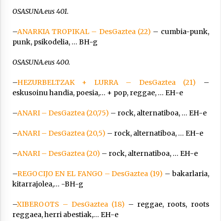
OSASUNA.eus 401.
–
ANARKIA TROPIKAL – DesGaztea (22)
– cumbia-punk,
punk, psikodelia, … BH-g
OSASUNA.eus 400.
–
HEZURBELTZAK + LURRA – DesGaztea (21)
–
eskusoinu handia, poesia,… + pop, reggae, … EH-e
–
ANARI – DesGaztea (20,75)
– rock, alternatiboa, … EH-e
–
ANARI – DesGaztea (20,5)
– rock, alternatiboa, … EH-e
–
ANARI – DesGaztea (20)
– rock, alternatiboa, … EH-e
–
REGOCIJO EN EL FANGO – DesGaztea (19)
– bakarlaria,
kitarrajolea,… -BH-g
–
XIBEROOTS – DesGaztea (18)
– reggae, roots, roots
reggaea, herri abestiak,… EH-e