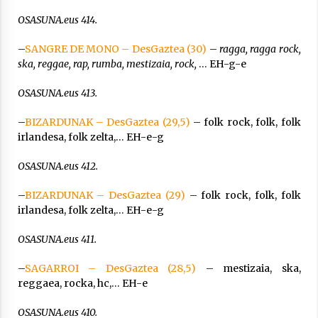
OSASUNA.eus 414.
–
SANGRE DE MONO – DesGaztea (30)
–
ragga, ragga rock,
ska, reggae, rap, rumba, mestizaia, rock,
… EH-g-e
OSASUNA.eus 413.
–
BIZARDUNAK – DesGaztea (29,5)
– folk rock, folk, folk
irlandesa, folk zelta,… EH-e-g
OSASUNA.eus 412.
–
BIZARDUNAK – DesGaztea (29)
– folk rock, folk, folk
irlandesa, folk zelta,… EH-e-g
OSASUNA.eus 411.
–
SAGARROI – DesGaztea (28,5)
– mestizaia, ska,
reggaea, rocka, hc,… EH-e
OSASUNA.eus 410.