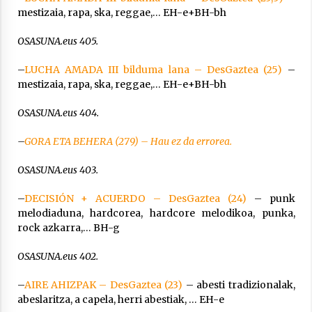
mestizaia, rapa, ska, reggae,… EH-e+BH-bh
OSASUNA.eus 405.
–
LUCHA AMADA III bilduma lana – DesGaztea (25)
–
mestizaia, rapa, ska, reggae,… EH-e+BH-bh
OSASUNA.eus 404.
–
GORA ETA BEHERA (279) – Hau ez da errorea.
OSASUNA.eus 403.
–
DECISIÓN + ACUERDO – DesGaztea (24)
– punk
melodiaduna, hardcorea, hardcore melodikoa, punka,
rock azkarra,… BH-g
OSASUNA.eus 402.
–
AIRE AHIZPAK – DesGaztea (23)
– abesti tradizionalak,
abeslaritza, a capela, herri abestiak, … EH-e