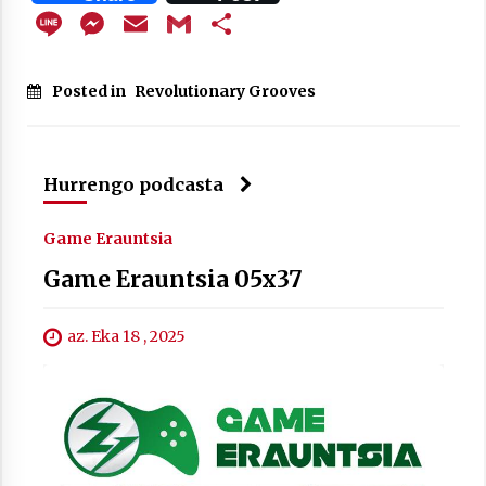
Line
Messenger
Email
Gmail
Share
Posted in
Revolutionary Grooves
Hurrengo podcasta
Game Erauntsia
Game Erauntsia 05x37
az. Eka 18 , 2025