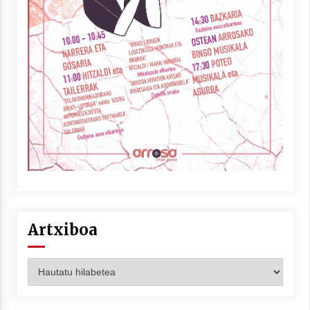
Artxiboa
Artxiboa