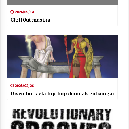
2026/05/14
ChillOut musika
2025/02/26
Disco-funk eta hip-hop doinuak entzungai