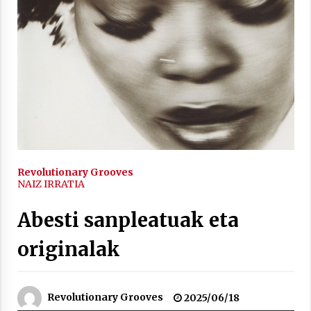
inguruko tailerraren audioa
2021/11/25
Mahai-ingurua: irratia, podcastak
eta ondoren zer?
2021/11/12
Revolutionary Grooves
NAIZ IRRATIA
Abesti sanpleatuak eta
originalak
Arrosaren IX. Topaketak – Mila
esker guztioi!
2021/11/11
Revolutionary Grooves
2025/06/18