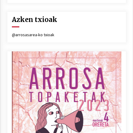
Azken txioak
@arrosasarea-ko txioak