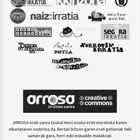
ARROSA irrati sarea Euskal Herri osoko irrati mordoxka baten
elkarlanaren ondorioa da. Bertan biltzen garen irrati gehienak txiki
xamarrak gara, herri edo eskualde mailakoak.