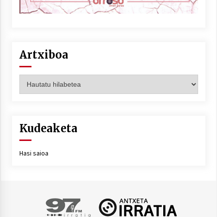
Artxiboa
Artxiboa
Kudeaketa
Hasi saioa