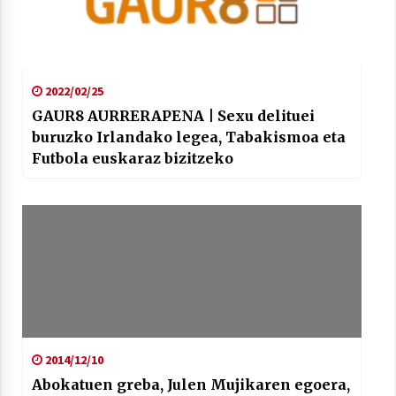
2022/02/25
GAUR8 AURRERAPENA | Sexu delituei
buruzko Irlandako legea, Tabakismoa eta
Futbola euskaraz bizitzeko
2014/12/10
Abokatuen greba, Julen Mujikaren egoera,