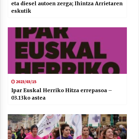
eta diesel autoen zerga; Ihintza Arrietaren
eskutik
2023/03/15
Ipar Euskal Herriko Hitza errepasoa –
03.13ko astea