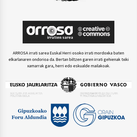
ARROSA irrati sarea Euskal Herri osoko irrati mordoxka baten
elkarlanaren ondorioa da. Bertan biltzen garen irrati gehienak txiki
xamarrak gara, herri edo eskualde mailakoak.