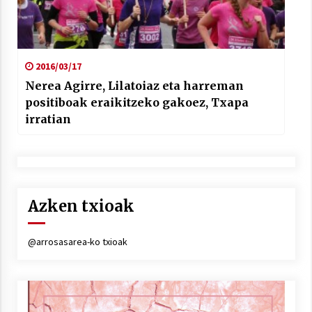
2016/03/17
Nerea Agirre, Lilatoiaz eta harreman
positiboak eraikitzeko gakoez, Txapa
irratian
Azken txioak
@arrosasarea-ko txioak