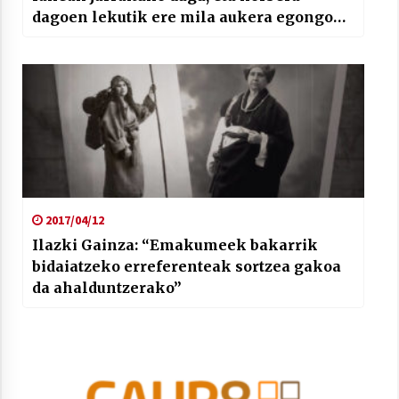
dagoen lekutik ere mila aukera egongo
dira dinamikaren bat egiteko”
2017/04/12
Ilazki Gainza: “Emakumeek bakarrik
bidaiatzeko erreferenteak sortzea gakoa
da ahalduntzerako”