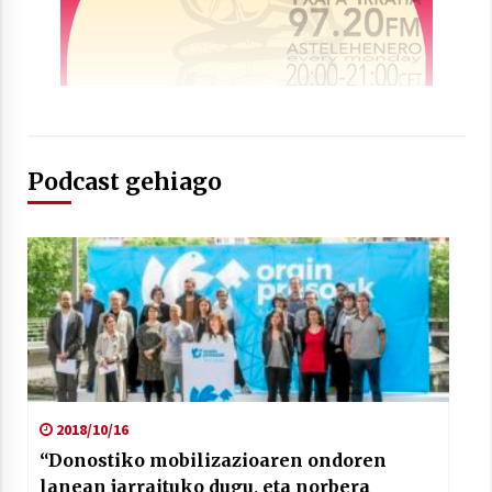
2021/07/01
Arrosaren laburpen bideoa Hamaika
Podcast gehiago
Telebistaren eskutik
2021/06/30
2018/10/16
“Donostiko mobilizazioaren ondoren
lanean jarraituko dugu, eta norbera