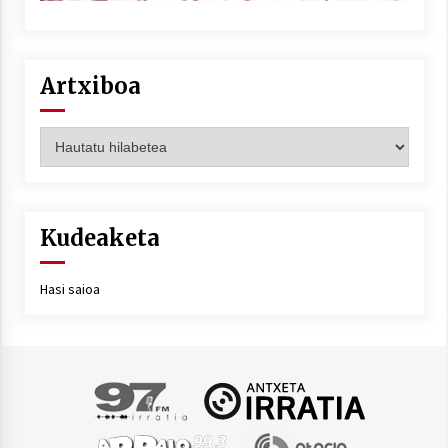
Artxiboa
Artxiboa
Kudeaketa
Hasi saioa