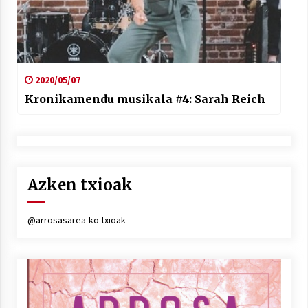
2020/05/07
Kronikamendu musikala #4: Sarah Reich
Azken txioak
@arrosasarea-ko txioak