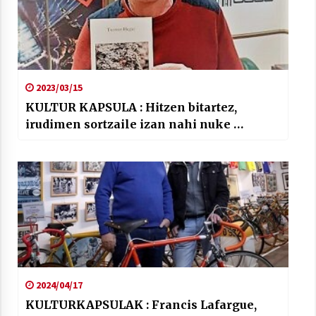
2023/03/15
KULTUR KAPSULA : Hitzen bitartez,
irudimen sortzaile izan nahi nuke …
2024/04/17
KULTURKAPSULAK : Francis Lafargue,