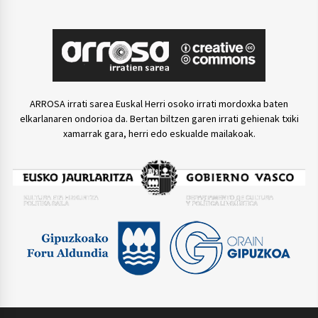
ARROSA irrati sarea Euskal Herri osoko irrati mordoxka baten
elkarlanaren ondorioa da. Bertan biltzen garen irrati gehienak txiki
xamarrak gara, herri edo eskualde mailakoak.