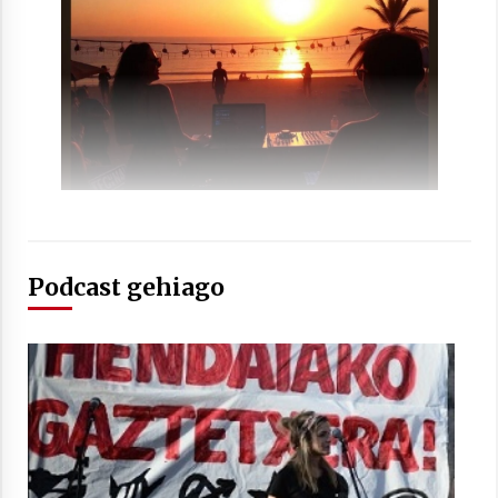
2021/07/01
Arrosaren laburpen bideoa Hamaika
Telebistaren eskutik
2021/06/30
Podcast gehiago