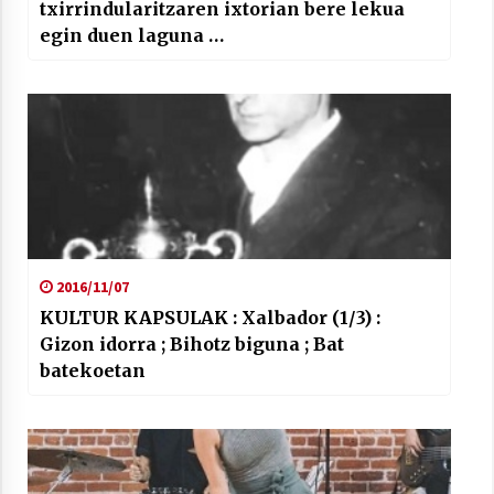
txirrindularitzaren ixtorian bere lekua
egin duen laguna …
2016/11/07
KULTUR KAPSULAK : Xalbador (1/3) :
Gizon idorra ; Bihotz biguna ; Bat
batekoetan