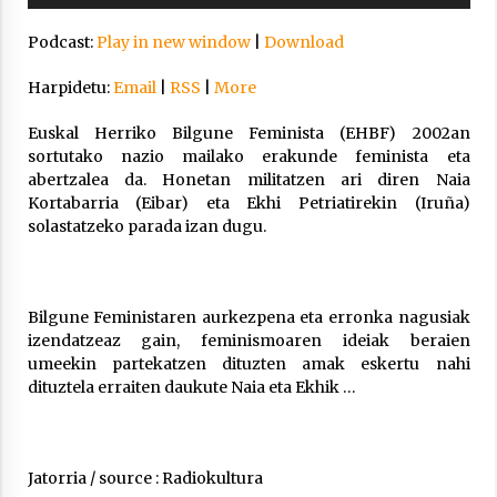
Arrosa sareko IX. topaketak!
Podcast:
Play in new window
|
Download
2021/10/13
Harpidetu:
Email
|
RSS
|
More
Azaroak 6 Iurretan Arrosa sarearen
Euskal Herriko Bilgune Feminista (EHBF) 2002an
IX. topaketak
sortutako nazio mailako erakunde feminista eta
abertzalea da. Honetan militatzen ari diren Naia
2021/10/04
Kortabarria (Eibar) eta Ekhi Petriatirekin (Iruña)
solastatzeko parada izan dugu.
Segura irratian Arrosaren 20 urteez
2021/07/22
Bilgune Feministaren aurkezpena eta erronka nagusiak
izendatzeaz gain, feminismoaren ideiak beraien
umeekin partekatzen dituzten amak eskertu nahi
dituztela erraiten daukute Naia eta Ekhik …
Arrosari buruzko erreportaia
2021/07/16
Jatorria / source : Radiokultura