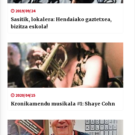
2019/09/24
Sasitik, lokalera: Hendaiako gaztetxea,
bizitza eskola!
2020/04/15
Kronikamendu musikala #1: Shaye Cohn