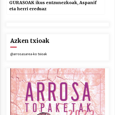
GURASOAK ikus entzunezkoak, Aspanif
eta herri ereduaz
Azken txioak
@arrosasarea-ko txioak