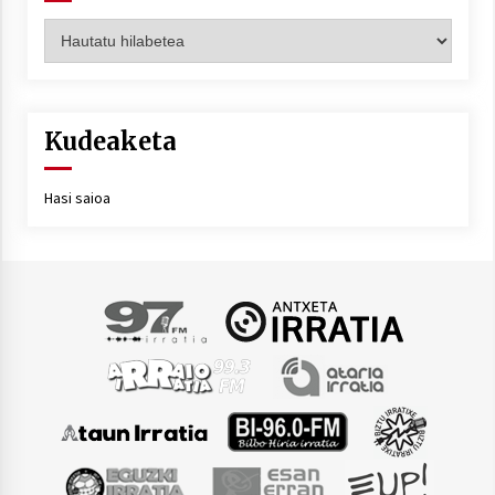
Artxiboa
Kudeaketa
Hasi saioa