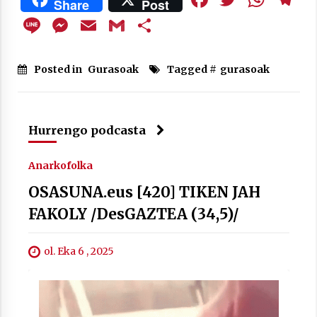
Share
Post
Line
Messenger
Email
Gmail
Share
Posted in
Gurasoak
Tagged #
gurasoak
Arrosaren laburpen bideoa Hamaika
Telebistaren eskutik
2021/06/30
Hurrengo podcasta
Anarkofolka
OSASUNA.eus [420] TIKEN JAH
FAKOLY /DesGAZTEA (34,5)/
ol. Eka 6 , 2025