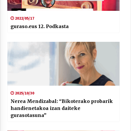
2022/05/17
guraso.eus 12. Podkasta
2025/10/30
Nerea Mendizabal: “Bikoterako probarik
handienetakoa izan daiteke
gurasotasuna”