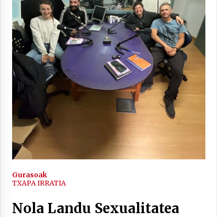
2021/11/25
Mahai-ingurua: irratia, podcastak
eta ondoren zer?
2021/11/12
Arrosaren IX. Topaketak – Mila
esker guztioi!
Gurasoak
TXAPA IRRATIA
2021/11/11
Nola Landu Sexualitatea