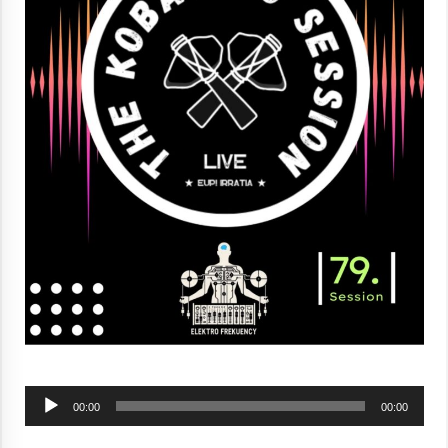
Berria egunkarian elkarrizketa
Arrosaren 20 urteez
2021/07/06
Hala Bedi irratiko Hizpidea saioan
Arrosaren 20 urteez
2021/07/03
Zebrabidearen denboraldi amaiera
Soinu
EHZtik
00:00
00:00
erreproduzigailua
2021/07/01