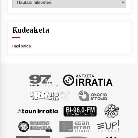
Kudeaketa
Hasi saioa