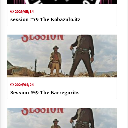
2025/05/14
session #79 The Kobazulo.itz
2024/04/24
Session #59 The Barreguritz