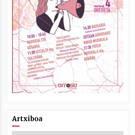
Artxiboa
Artxiboa