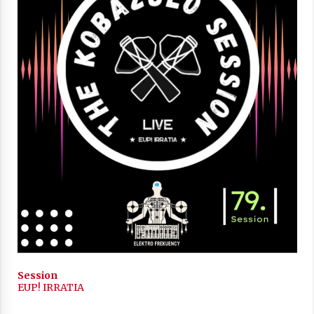
2021/11/25
Mahai-ingurua: irratia, podcastak
eta ondoren zer?
2021/11/12
Arrosaren IX. Topaketak – Mila
esker guztioi!
2021/11/11
Session
EUP! IRRATIA