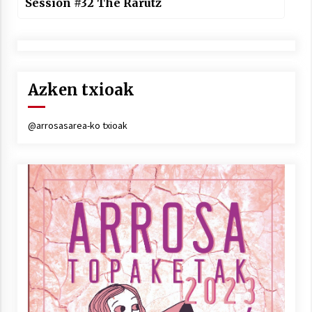
Session #32 The Rarutz
Azken txioak
@arrosasarea-ko txioak