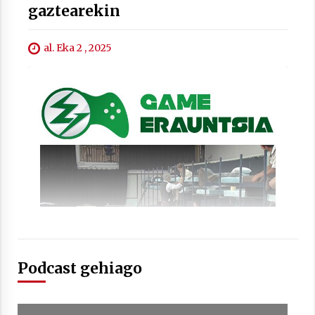
gaztearekin
al. Eka 2 , 2025
Podcast gehiago