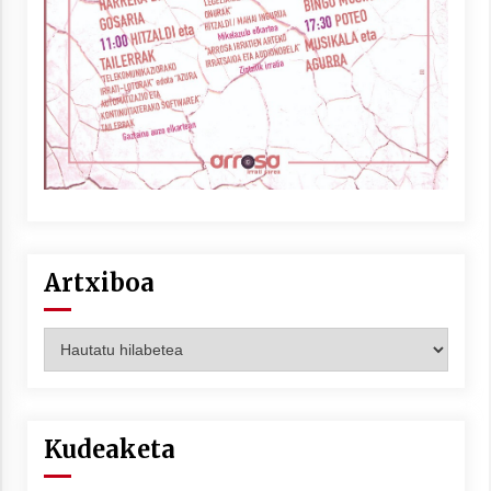
Artxiboa
Artxiboa
Kudeaketa