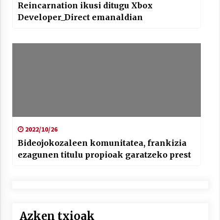
Reincarnation ikusi ditugu Xbox
Developer_Direct emanaldian
2022/10/26
Bideojokozaleen komunitatea, frankizia
ezagunen titulu propioak garatzeko prest
Azken txioak