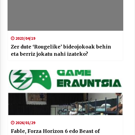
2023/04/19
Zer dute ‘Rougelike’ bideojokoak behin
eta berriz jokatu nahi izateko?
2026/01/29
Fable, Forza Horizon 6 edo Beast of