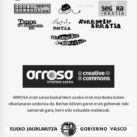
ARROSA irrati sarea Euskal Herri osoko irrati mordoxka baten
elkarlanaren ondorioa da. Bertan biltzen garen irrati gehienak txiki
xamarrak gara, herri edo eskualde mailakoak.