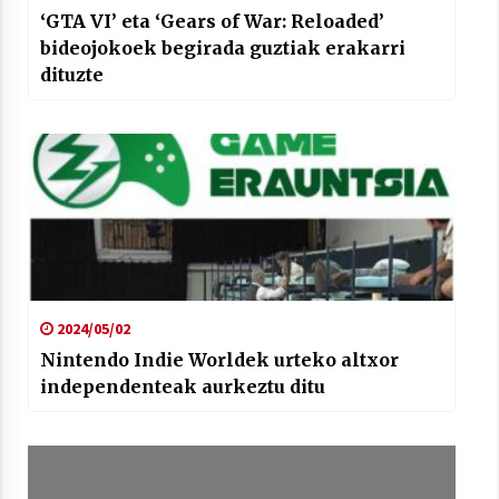
‘GTA VI’ eta ‘Gears of War: Reloaded’
bideojokoek begirada guztiak erakarri
dituzte
2024/05/02
Nintendo Indie Worldek urteko altxor
independenteak aurkeztu ditu