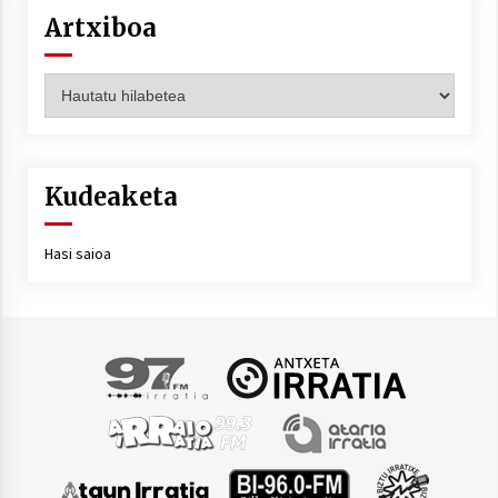
Artxiboa
Artxiboa
Kudeaketa
Hasi saioa