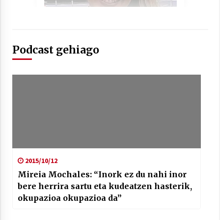
Podcast gehiago
Arrosaren laburpen bideoa Hamaika
Telebistaren eskutik
2021/06/30
2015/10/12
Mireia Mochales: “Inork ez du nahi inor
bere herrira sartu eta kudeatzen hasterik,
okupazioa okupazioa da”