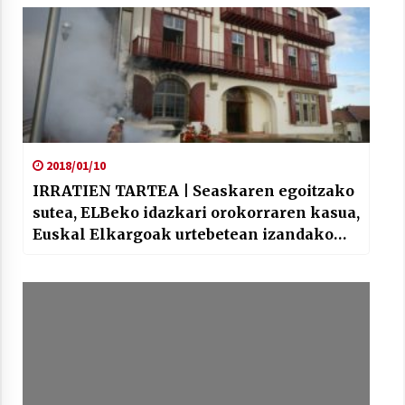
2018/01/10
IRRATIEN TARTEA | Seaskaren egoitzako
sutea, ELBeko idazkari orokorraren kasua,
Euskal Elkargoak urtebetean izandako
ibilibidea eta kultura hitzorduak izan
ditugu hizpide Irulegiko Irratiko
lagunekin