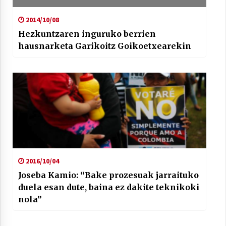
2014/10/08
Hezkuntzaren inguruko berrien
hausnarketa Garikoitz Goikoetxearekin
2016/10/04
Joseba Kamio: “Bake prozesuak jarraituko
duela esan dute, baina ez dakite teknikoki
nola”