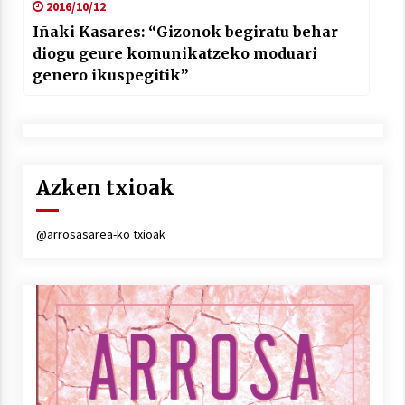
2016/10/12
Iñaki Kasares: “Gizonok begiratu behar
diogu geure komunikatzeko moduari
genero ikuspegitik”
Azken txioak
@arrosasarea-ko txioak