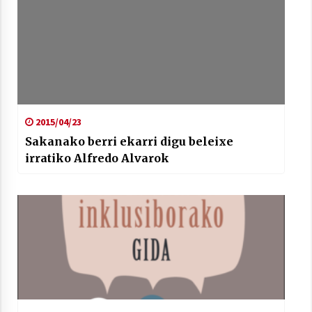
2015/04/23
Sakanako berri ekarri digu beleixe
irratiko Alfredo Alvarok