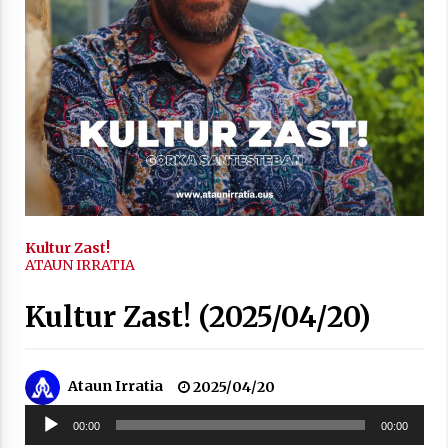
inguruko tailerraren audioa
2021/11/25
Mahai-ingurua: irratia, podcastak
eta ondoren zer?
2021/11/12
Kultur Zast!
ATAUN IRRATIA
Kultur Zast! (2025/04/20)
Arrosaren IX. Topaketak – Mila
esker guztioi!
Ataun Irratia
2025/04/20
2021/11/11
Soinu
00:00
00:00
erreproduzigailua