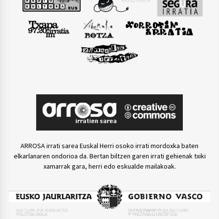
ARROSA irrati sarea Euskal Herri osoko irrati mordoxka baten
elkarlanaren ondorioa da. Bertan biltzen garen irrati gehienak txiki
xamarrak gara, herri edo eskualde mailakoak.