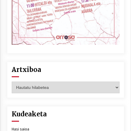
Artxiboa
Artxiboa
Kudeaketa
Hasi saioa