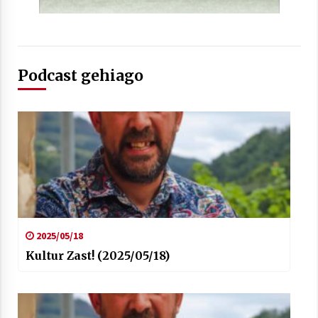
2021/07/01
Podcast gehiago
Arrosaren laburpen bideoa Hamaika
Telebistaren eskutik
2021/06/30
2025/05/18
Kultur Zast! (2025/05/18)