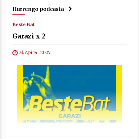
Arrosa sareko IX. topaketak!
Hurrengo podcasta
2021/10/13
Beste Bat
Garazi x 2
Azaroak 6 Iurretan Arrosa sarearen
IX. topaketak
2021/10/04
al. Api 14 , 2025
Segura irratian Arrosaren 20 urteez
2021/07/22
Arrosari buruzko erreportaia
2021/07/16