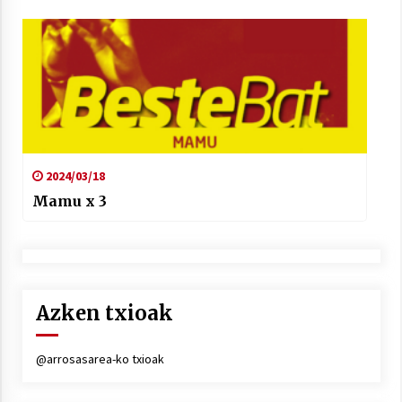
2024/03/18
Mamu x 3
Azken txioak
@arrosasarea-ko txioak