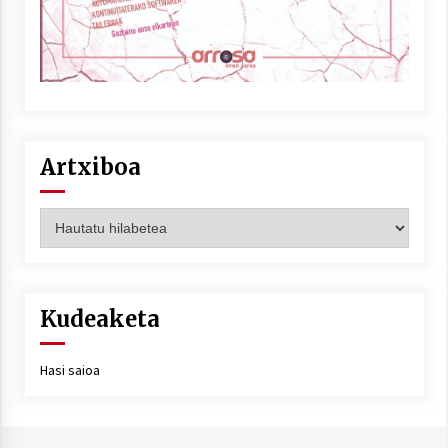
Artxiboa
Artxiboa
Kudeaketa
Hasi saioa