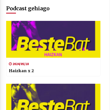
Podcast gehiago
Berria egunkarian elkarrizketa
Arrosaren 20 urteez
2021/07/06
Hala Bedi irratiko Hizpidea saioan
Arrosaren 20 urteez
2021/07/03
2024/05/18
Haizkan x 2
Zebrabidearen denboraldi amaiera
EHZtik