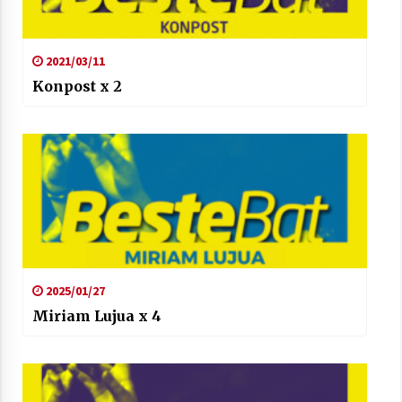
2021/07/01
2021/03/11
Konpost x 2
Arrosaren laburpen bideoa Hamaika
Telebistaren eskutik
2021/06/30
2025/01/27
Miriam Lujua x 4