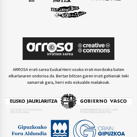
ARROSA irrati sarea Euskal Herri osoko irrati mordoxka baten
elkarlanaren ondorioa da. Bertan biltzen garen irrati gehienak txiki
xamarrak gara, herri edo eskualde mailakoak.