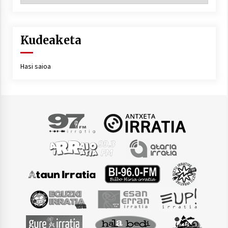
Kudeaketa
Hasi saioa