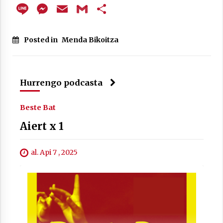
Line
Messenger
Email
Gmail
Share
Posted in
Menda Bikoitza
Berria egunkarian elkarrizketa
Arrosaren 20 urteez
2021/07/06
Hurrengo podcasta
Hala Bedi irratiko Hizpidea saioan
Arrosaren 20 urteez
Beste Bat
2021/07/03
Aiert x 1
al. Api 7 , 2025
Zebrabidearen denboraldi amaiera
EHZtik
2021/07/01