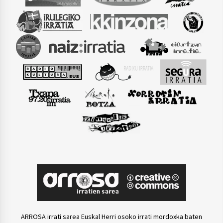
ARROSA irrati sarea Euskal Herri osoko irrati mordoxka baten