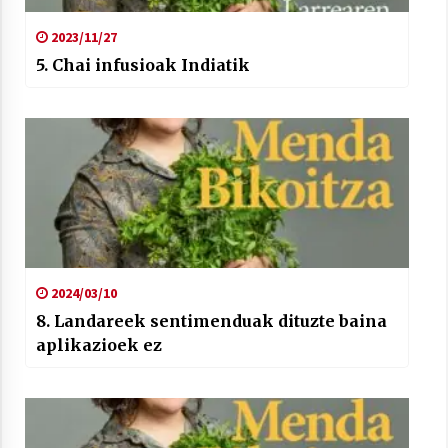
2023/11/27
5. Chai infusioak Indiatik
2024/03/10
8. Landareek sentimenduak dituzte baina
aplikazioek ez