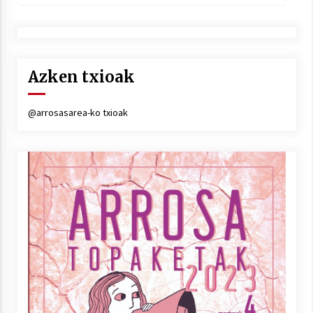
Azken txioak
@arrosasarea-ko txioak