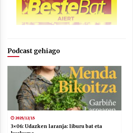
Arrosaren laburpen bideoa Hamaika
Telebistaren eskutik
Podcast gehiago
2021/06/30
2025/12/15
3×06: Udazken laranja: liburu bat eta