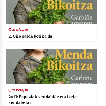
2023/10/20
2. Oilo salda botika da
2025/04/28
2×13: Espeziak sendabide eta izeia
sendabelar