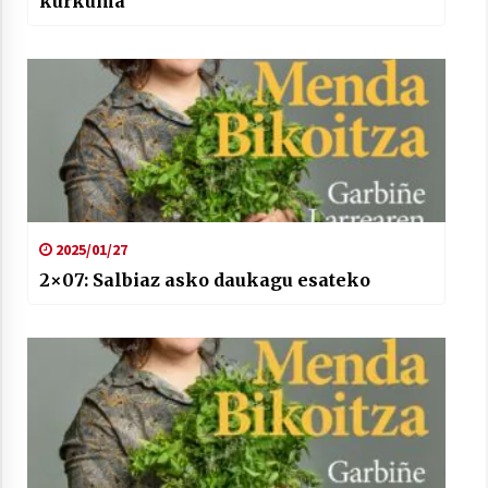
kurkuma
2025/01/27
2×07: Salbiaz asko daukagu esateko