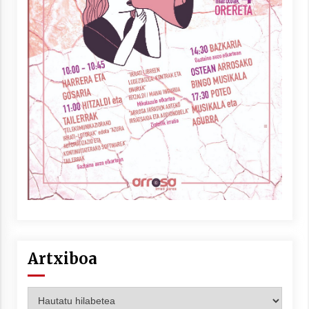
Artxiboa
Artxiboa