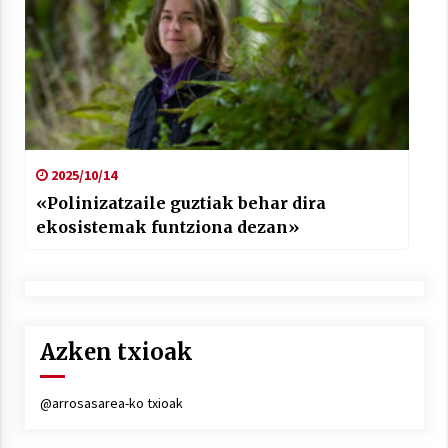
2025/10/14
«Polinizatzaile guztiak behar dira
ekosistemak funtziona dezan»
Azken txioak
@arrosasarea-ko txioak