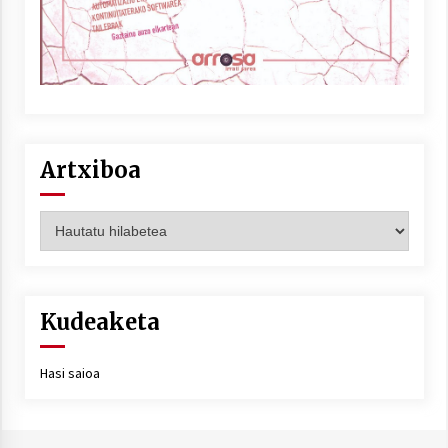
Artxiboa
Artxiboa
Kudeaketa
Hasi saioa