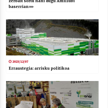
zerbait sortu nahi dugu Amillubi
baserrian»»
2023/12/07
Erraustegia: arrisku politikoa