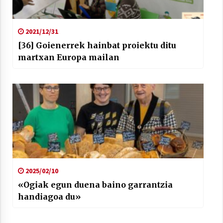
2021/12/31
[36] Goienerrek hainbat proiektu ditu
martxan Europa mailan
2025/02/10
«Ogiak egun duena baino garrantzia
handiagoa du»