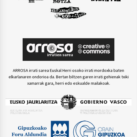
ARROSA irrati sarea Euskal Herri osoko irrati mordoxka baten
elkarlanaren ondorioa da. Bertan biltzen garen irrati gehienak txiki
xamarrak gara, herri edo eskualde mailakoak.