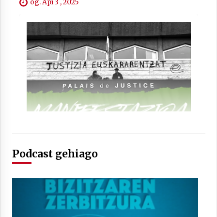
og. Api 3 , 2025
Berria egunkarian elkarrizketa
Arrosaren 20 urteez
2021/07/06
Hala Bedi irratiko Hizpidea saioan
Arrosaren 20 urteez
2021/07/03
Podcast gehiago
Zebrabidearen denboraldi amaiera
EHZtik