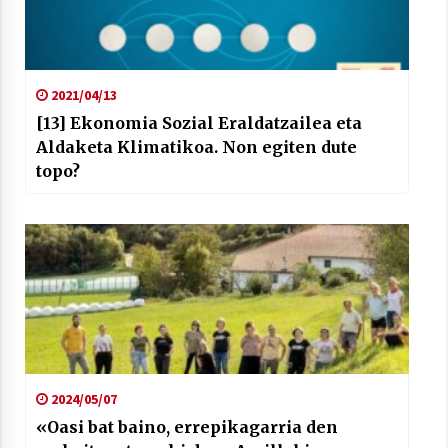
2021/07/01
2021/04/13
[13] Ekonomia Sozial Eraldatzailea eta
Aldaketa Klimatikoa. Non egiten dute
Arrosaren laburpen bideoa Hamaika
topo?
Telebistaren eskutik
2021/06/30
2024/05/07
«Oasi bat baino, errepikagarria den