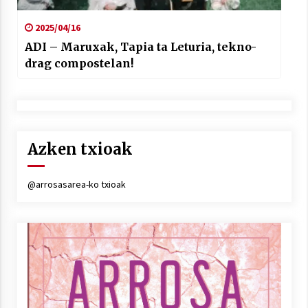
2025/04/16
ADI – Maruxak, Tapia ta Leturia, tekno-
drag compostelan!
Azken txioak
@arrosasarea-ko txioak