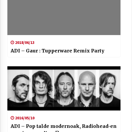
2018/06/13
ADI – Gaur : Tupperware Remix Party
2016/05/10
ADI – Pop talde modernoak, Radiohead-en