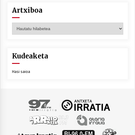
Artxiboa
Artxiboa
Kudeaketa
Hasi saioa