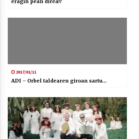
eragin pean direa!?
2017/01/11
ADI – Orbel taldearen giroan sartu…