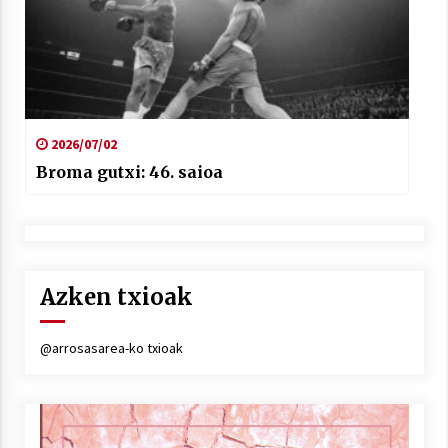
2026/07/02
Broma gutxi: 46. saioa
Azken txioak
@arrosasarea-ko txioak