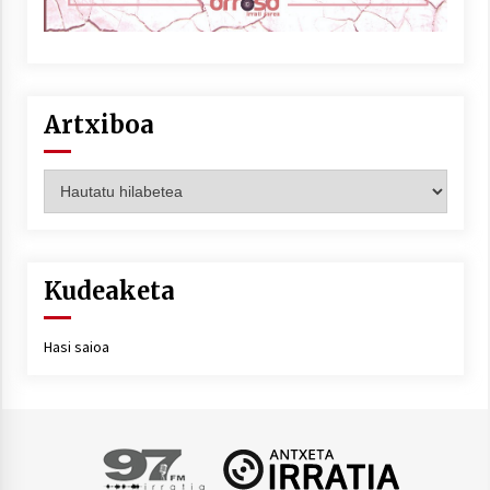
Artxiboa
Artxiboa
Kudeaketa
Hasi saioa