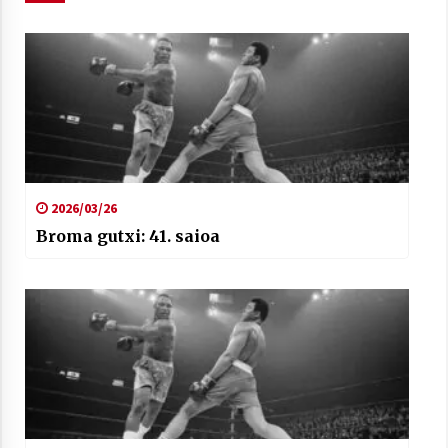
2021/07/01
Arrosaren laburpen bideoa Hamaika
Telebistaren eskutik
2021/06/30
2026/03/26
Broma gutxi: 41. saioa