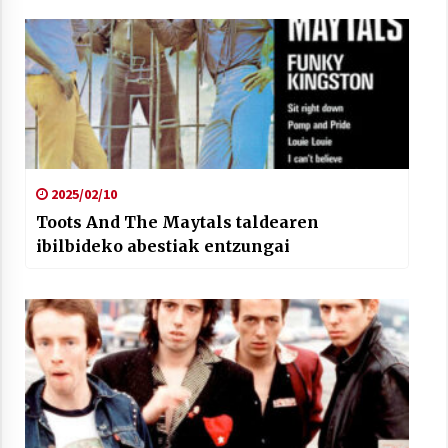
2025/02/10
Toots And The Maytals taldearen
ibilbideko abestiak entzungai