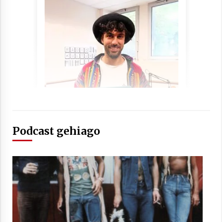
Berria egunkarian elkarrizketa
Arrosaren 20 urteez
2021/07/06
Hala Bedi irratiko Hizpidea saioan
Arrosaren 20 urteez
2021/07/03
Podcast gehiago
Zebrabidearen denboraldi amaiera
EHZtik