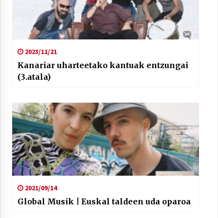
2023/11/21
Kanariar uharteetako kantuak entzungai
(3.atala)
2021/09/14
Global Musik | Euskal taldeen uda oparoa