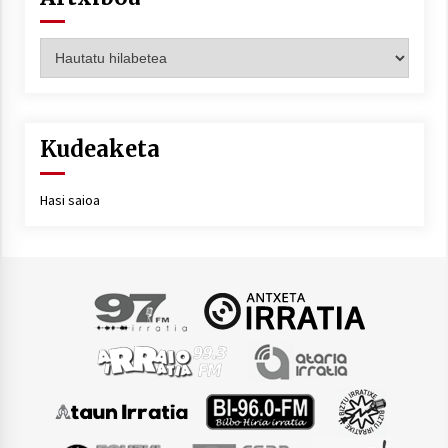
Artxiboa
Kudeaketa
Hasi saioa