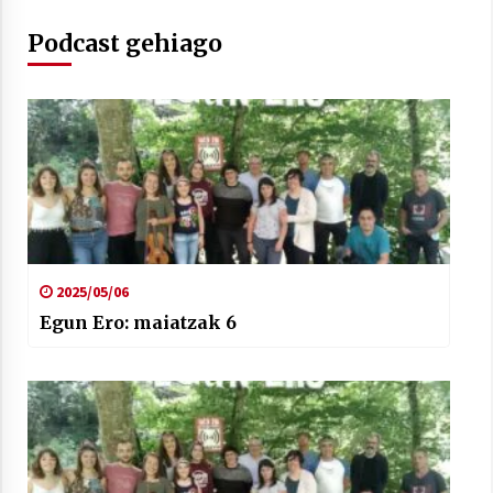
2021/07/01
Podcast gehiago
Arrosaren laburpen bideoa Hamaika
Telebistaren eskutik
2021/06/30
2025/05/06
Egun Ero: maiatzak 6