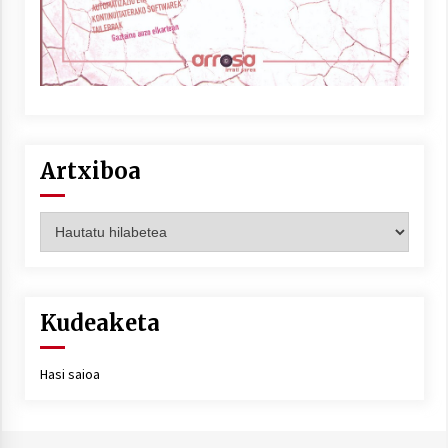
Artxiboa
Artxiboa
Kudeaketa
Hasi saioa