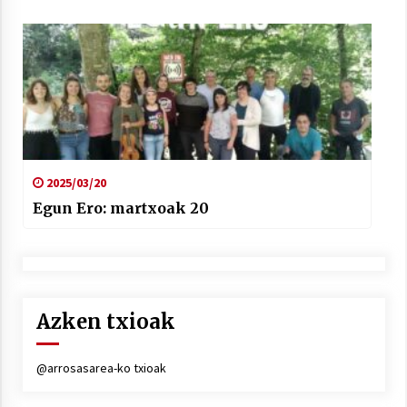
2025/03/20
Egun Ero: martxoak 20
Azken txioak
@arrosasarea-ko txioak