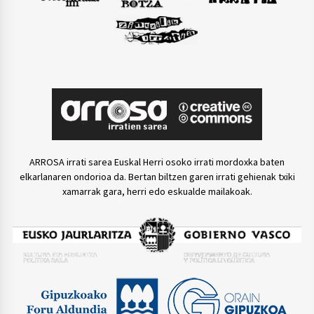
ARROSA irrati sarea Euskal Herri osoko irrati mordoxka baten
elkarlanaren ondorioa da. Bertan biltzen garen irrati gehienak txiki
xamarrak gara, herri edo eskualde mailakoak.