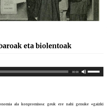
baroak eta biolentoak
Erabili
00:00
gora/behera
gezi-
teklak
bolumena
igotzeko
edo
autonomia ala konpromisoa: geuk ere nahi genuke «gaizki
jaisteko.