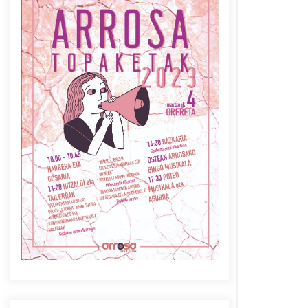
Azaroak 6 Iurretan Arrosa
sarearen IX. topaketak
2021/10/04
Berria egunkarian
elkarrizketa Arrosaren 20
urteez
2021/07/06
Arrosaren laburpen bideoa
Hamaika Telebistaren eskutik
2021/06/30