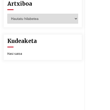
Artxiboa
Artxiboa
Kudeaketa
Hasi saioa