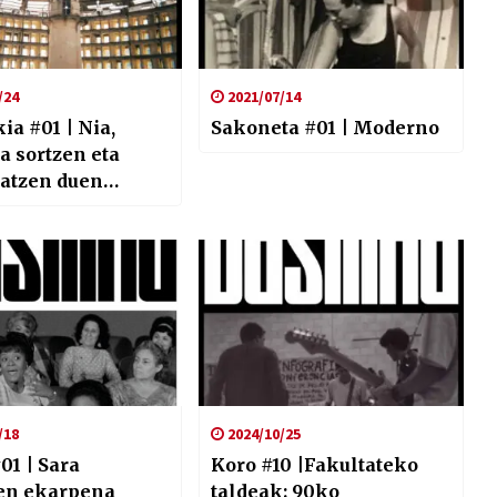
/24
2021/07/14
ia #01 | Nia,
Sakoneta #01 | Moderno
 sortzen eta
latzen duen
tiboaren baitan
/18
2024/10/25
01 | Sara
Koro #10 |Fakultateko
n ekarpena
taldeak: 90ko