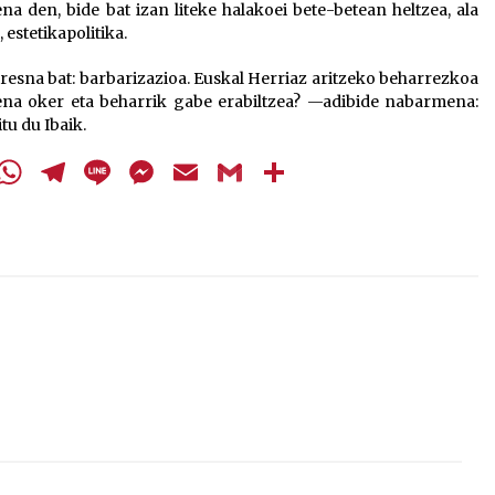
na den, bide bat izan liteke halakoei bete-betean heltzea, ala
stetikapolitika.
resna bat: barbarizazioa. Euskal Herriaz aritzeko beharrezkoa
ena oker eta beharrik gabe erabiltzea? —adibide nabarmena:
tu du Ibaik.
cebook
Twitter
WhatsApp
Telegram
Line
Messenger
Email
Gmail
Share