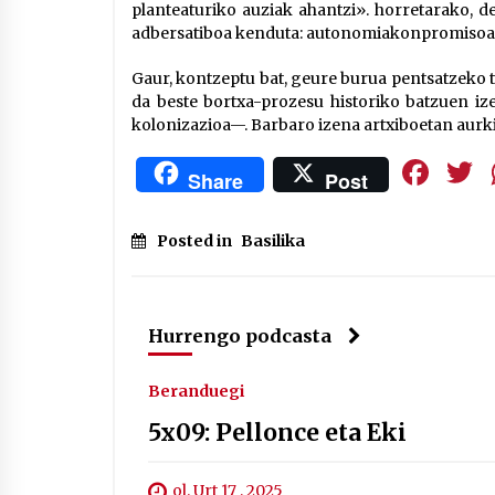
planteaturiko auziak ahantzi». horretarako, de
adbersatiboa kenduta: autonomiakonpromisoa, e
Gaur, kontzeptu bat, geure burua pentsatzeko t
da beste bortxa-prozesu historiko batzuen iz
kolonizazioa—. Barbaro izena artxiboetan aurki
Fa
Share
Post
Posted in
Basilika
Hurrengo podcasta
Beranduegi
5x09: Pellonce eta Eki
ol. Urt 17 , 2025