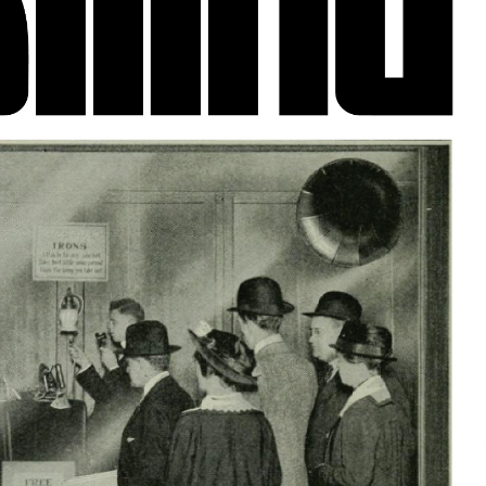
Arrosa sareko IX. topaketak!
2021/10/13
Arrosari buruzko erreportaia
2021/07/16
Zebrabidearen denboraldi
amaiera EHZtik
2021/07/01