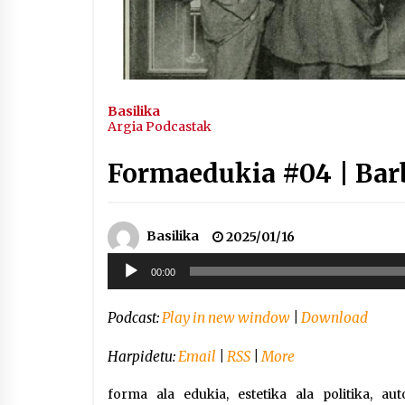
Basilika
Argia Podcastak
Formaedukia #04 | Bar
Basilika
2025/01/16
Soinu
00:00
erreproduzigailua
Podcast:
Play in new window
|
Download
Harpidetu:
Email
|
RSS
|
More
forma ala edukia, estetika ala politika, 