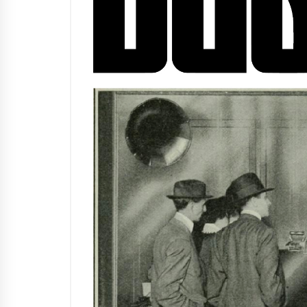
Arrosaren IX. Topaketak –
Mila esker guztioi!
2021/11/11
Segura irratian Arrosaren 20
urteez
2021/07/22
Hala Bedi irratiko Hizpidea
saioan Arrosaren 20 urteez
2021/07/03