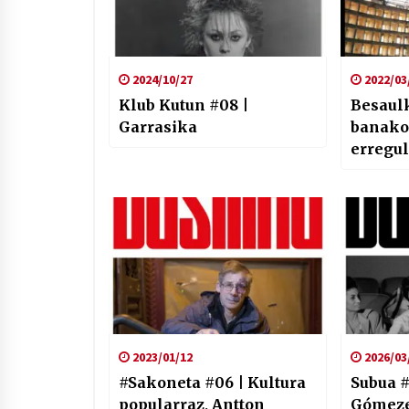
2024/10/27
2022/03
Klub Kutun #08 |
Besaulk
Garrasika
banakoa
erregu
disposi
2023/01/12
2026/03
#Sakoneta #06 | Kultura
Subua #
popularraz, Antton
Gómeze