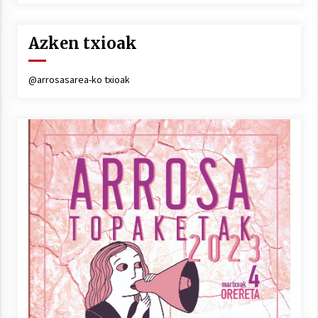
Azken txioak
@arrosasarea-ko txioak