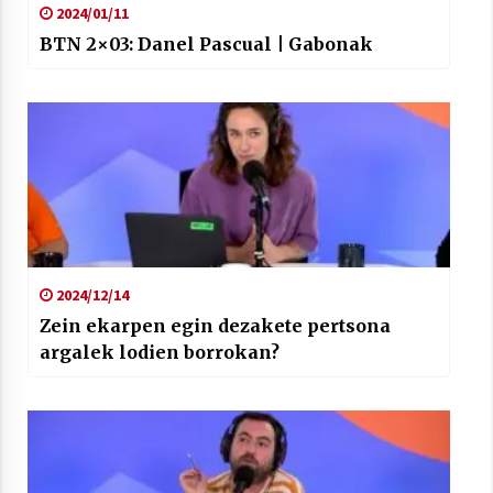
2024/01/11
BTN 2×03: Danel Pascual | Gabonak
2024/12/14
Zein ekarpen egin dezakete pertsona
argalek lodien borrokan?