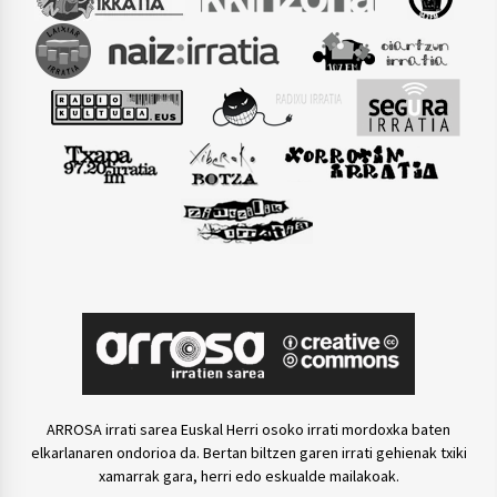
ARROSA irrati sarea Euskal Herri osoko irrati mordoxka baten
elkarlanaren ondorioa da. Bertan biltzen garen irrati gehienak txiki
xamarrak gara, herri edo eskualde mailakoak.