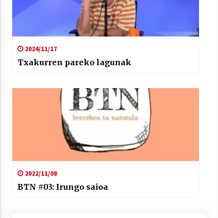
2024/11/17
Txakurren pareko lagunak
2022/11/08
BTN #03: Irungo saioa