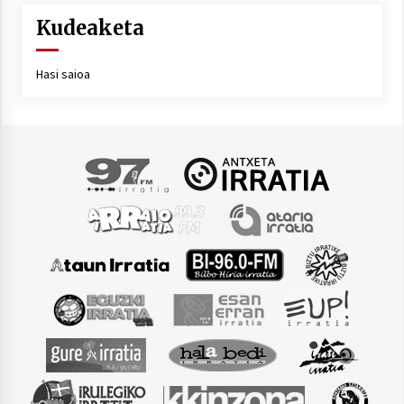
Kudeaketa
Hasi saioa