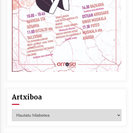
Artxiboa
Artxiboa