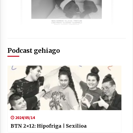
Arrosaren laburpen bideoa Hamaika
Telebistaren eskutik
Podcast gehiago
2021/06/30
2024/05/14
BTN 2×12: Hipofriga | Sexilioa