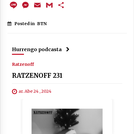
Line
Messenger
Email
Gmail
Share
Posted in
BTN
Berria egunkarian elkarrizketa
Arrosaren 20 urteez
2021/07/06
Hurrengo podcasta
Hala Bedi irratiko Hizpidea saioan
Arrosaren 20 urteez
Ratzenoff
2021/07/03
RATZENOFF 231
ar. Abe 24 , 2024
Zebrabidearen denboraldi amaiera
EHZtik
2021/07/01