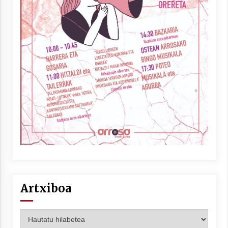
Artxiboa
Artxiboa