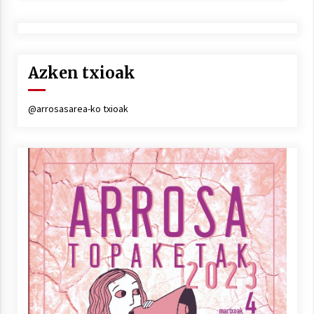
Azken txioak
@arrosasarea-ko txioak