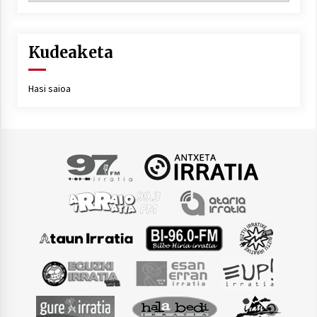
Kudeaketa
Hasi saioa