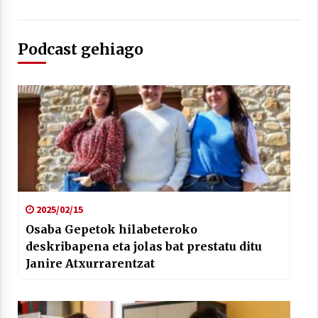
Podcast gehiago
Arrosaren laburpen bideoa Hamaika
Telebistaren eskutik
2021/06/30
2025/02/15
Osaba Gepetok hilabeteroko
deskribapena eta jolas bat prestatu ditu
Janire Atxurrarentzat