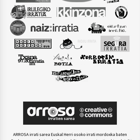
ARROSA irrati sarea Euskal Herri osoko irrati mordoxka baten