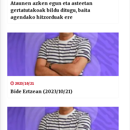
Ataunen azken egun eta asteetan
gertatutakoak bildu ditugu, baita
agendako hitzorduak ere
2023/10/21
Bide Ertzean (2023/10/21)