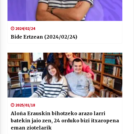
2024/02/24
Bide Ertzean (2024/02/24)
2025/01/18
Aloña Erauskin bihotzeko arazo larri
batekin jaio zen, 24 orduko bizi itxaropena
eman ziotelarik