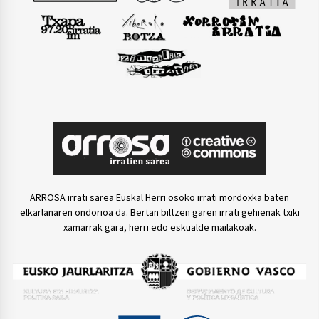
ARROSA irrati sarea Euskal Herri osoko irrati mordoxka baten
elkarlanaren ondorioa da. Bertan biltzen garen irrati gehienak txiki
xamarrak gara, herri edo eskualde mailakoak.