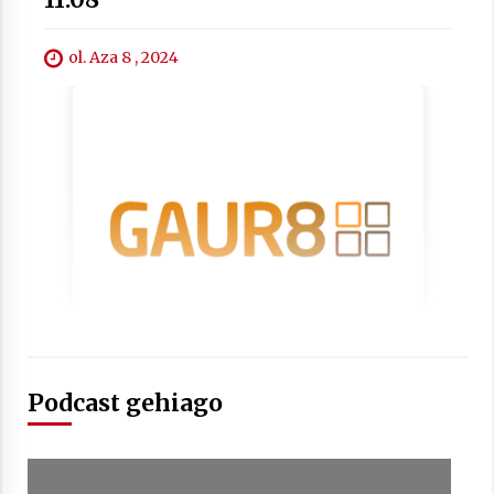
2021/07/01
ol. Aza 8 , 2024
Arrosaren laburpen bideoa Hamaika
Telebistaren eskutik
2021/06/30
Podcast gehiago