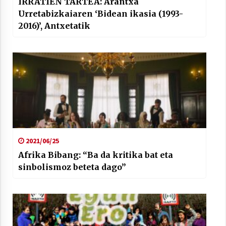
IRRATIEN TARTEA: Arantxa
Urretabizkaiaren ‘Bidean ikasia (1993-
2016)’, Antxetatik
2021/06/25
Afrika Bibang: “Ba da kritika bat eta
sinbolismoz beteta dago”