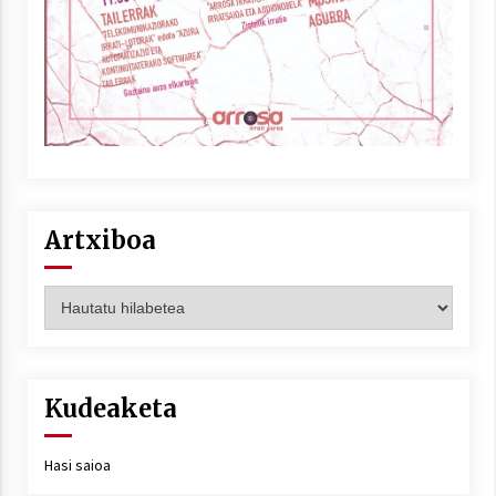
Artxiboa
Artxiboa
Kudeaketa
Hasi saioa