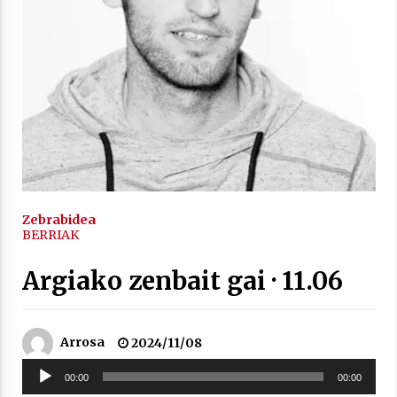
inguruko tailerraren audioa
2021/11/25
Mahai-ingurua: irratia, podcastak
eta ondoren zer?
2021/11/12
Zebrabidea
BERRIAK
Argiako zenbait gai · 11.06
Arrosaren IX. Topaketak – Mila
esker guztioi!
Arrosa
2024/11/08
2021/11/11
Soinu
00:00
00:00
erreproduzigailua