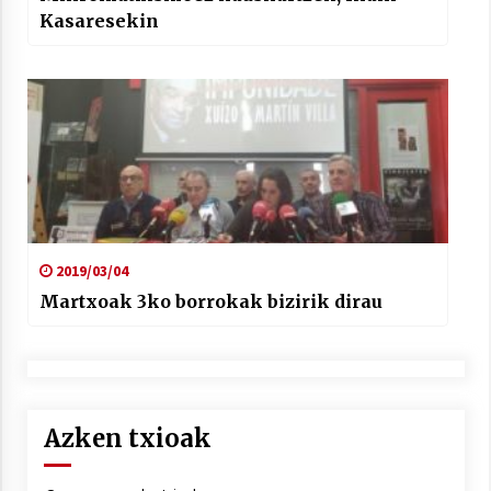
Kasaresekin
2019/03/04
Martxoak 3ko borrokak bizirik dirau
Azken txioak