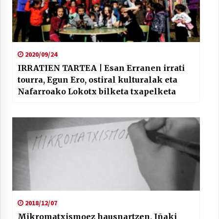
2020/09/24
IRRATIEN TARTEA | Esan Erranen irrati
tourra, Egun Ero, ostiral kulturalak eta
Nafarroako Lokotx bilketa txapelketa
2018/12/07
Mikromatxismoez hausnartzen, Iñaki