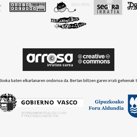
doxka baten elkarlanaren ondorioa da. Bertan biltzen garen irrati gehienak 