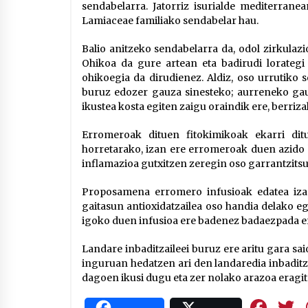
sendabelarra. Jatorriz isurialde mediterran
Lamiaceae familiako sendabelar hau.
Balio anitzeko sendabelarra da, odol zirkulazi
Ohikoa da gure artean eta badirudi lorategi
ohikoegia da dirudienez. Aldiz, oso urrutiko
buruz edozer gauza sinesteko; aurreneko gau
ikustea kosta egiten zaigu oraindik ere, berriz
Erromeroak dituen fitokimikoak ekarri di
horretarako, izan ere erromeroak duen azido 
inflamazioa gutxitzen zeregin oso garrantzitsu
Proposamena erromero infusioak edatea izan
gaitasun antioxidatzailea oso handia delako eg
igoko duen infusioa ere badenez badaezpada er
Landare inbaditzaileei buruz ere aritu gara sa
inguruan hedatzen ari den landaredia inbaditza
dagoen ikusi dugu eta zer nolako arazoa eragite
Fa