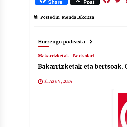
Share
Post
Posted in
Menda Bikoitza
Hurrengo podcasta
Makarrizketak - Bertsolari
Bakarrizketak eta bertsoak.
al. Aza 4 , 2024