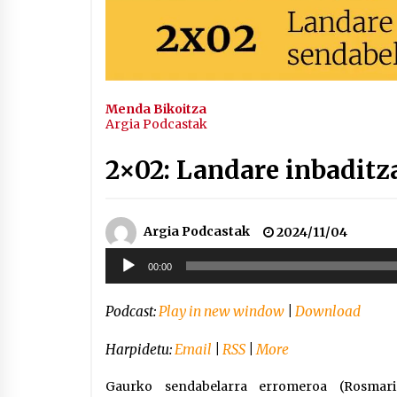
Menda Bikoitza
Argia Podcastak
2×02: Landare inbaditza
Argia Podcastak
2024/11/04
Soinu
00:00
erreproduzigailua
Podcast:
Play in new window
|
Download
Harpidetu:
Email
|
RSS
|
More
Gaurko sendabelarra erromeroa (Rosmari