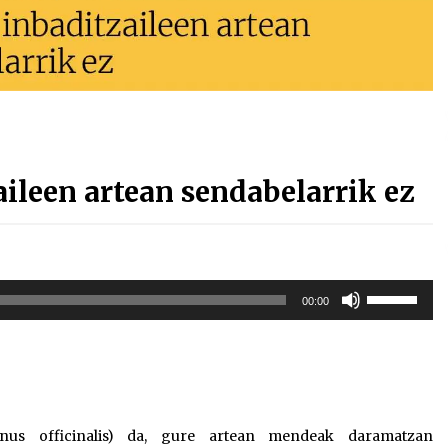
ileen artean sendabelarrik ez
Erabili
00:00
gora/behera
gezi-
teklak
bolumena
igotzeko
edo
nus officinalis) da, gure artean mendeak daramatzan
jaisteko.