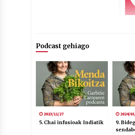
Podcast gehiago
2023/11/27
2024/03
5. Chai infusioak Indiatik
9. Bide
sendab