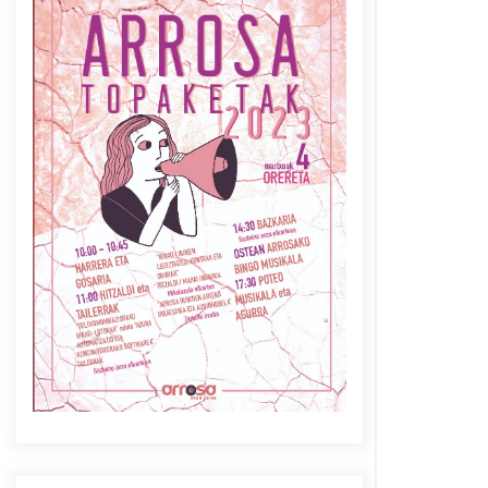
Azaroak 6 Iurretan Arrosa
sarearen IX. topaketak
2021/10/04
Berria egunkarian
elkarrizketa Arrosaren 20
urteez
2021/07/06
Arrosaren laburpen bideoa
Hamaika Telebistaren eskutik
2021/06/30