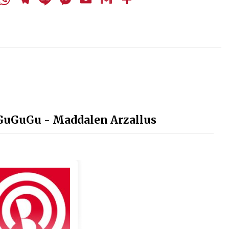
 GuGuGu - Maddalen Arzallus