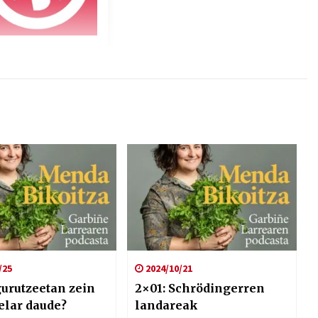
/25
2024/10/21
gurutzeetan zein
2×01: Schrödingerren
elar daude?
landareak