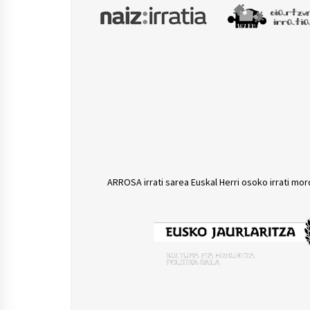
ARROSA irrati sarea Euskal Herri osoko irrati mor