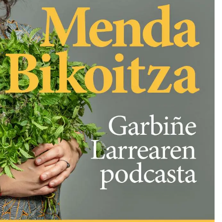
Arrosa sareko IX. topaketak!
2021/10/13
Arrosari buruzko erreportaia
2021/07/16
Zebrabidearen denboraldi
amaiera EHZtik
2021/07/01