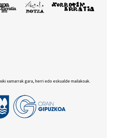
txiki xamarrak gara, herri edo eskualde mailakoak.