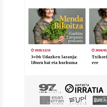
2025/12/15
2026/03
3×06: Udazken laranja:
Txikori
liburu bat eta kurkuma
ere