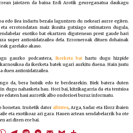
earrean jaiotzen da baina Erdi Arotik geureganatua daukagu
oa edo ilea indartu bezala laguntzen du nekeari aurre egiten.
 eta errotondatan maiz ikusita gutxiago estimatzen dugula,
 sendabelar exotiko bat ekartzen digutenean prest gaude hari
za super antioxidatzailea dela. Erromeroak dituen dohainak
aleak garelako akaso.
tugu gaurko podcastera,
Ikerketa bat
hartu dugu hizpide
karnosikoa da ikerketa batek ugari aurkitu duena. Hain justu
a duen antioxidatzailea.
go da, bera hutsik edo te berdearekin. Biek batera duten
in dugu nahasketa hau. Hori bai, kitzikagarria da eta tentsioa
e edaten hasi aurretik albo ondorioei buruz informatu.
io honetan. Iruñetik dator
albistea
, Arga, Sadar eta Elorz ibaien
ile eta exotikoaz ari gara. Hauen artean sendabelarrik ba ote
n ari diren ere bai.
cebook
Twitter
WhatsApp
Telegram
Line
Messenger
Email
Gmail
Share