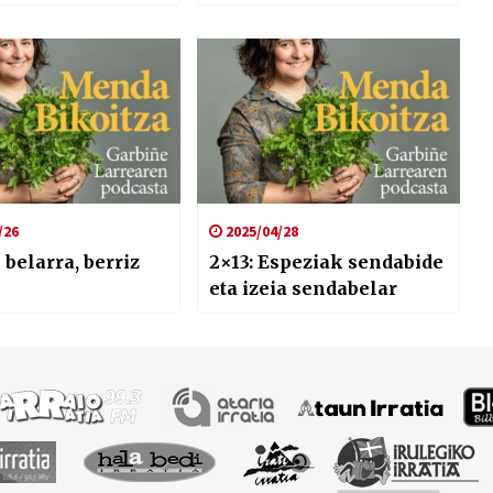
/26
2025/04/28
 belarra, berriz
2×13: Espeziak sendabide
eta izeia sendabelar