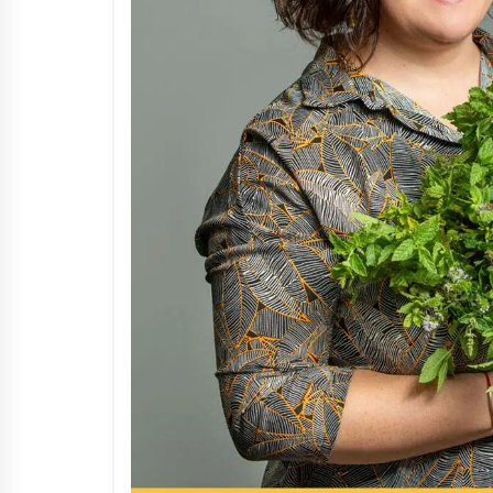
Arrosaren IX. Topaketak –
Mila esker guztioi!
2021/11/11
Segura irratian Arrosaren 20
urteez
2021/07/22
Hala Bedi irratiko Hizpidea
saioan Arrosaren 20 urteez
2021/07/03