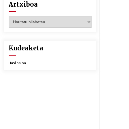
Artxiboa
Artxiboa
Kudeaketa
Hasi saioa