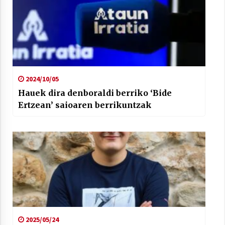
2024/10/05
Hauek dira denboraldi berriko ‘Bide
Ertzean’ saioaren berrikuntzak
2025/05/24