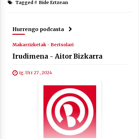
Tagged #
Bide Ertzean
Hurrengo podcasta
Berria egunkarian elkarrizketa
Arrosaren 20 urteez
Makarrizketak - Bertsolari
2021/07/06
Irudimena - Aitor Bizkarra
Hala Bedi irratiko Hizpidea saioan
Arrosaren 20 urteez
ig. Urr 27 , 2024
2021/07/03
Zebrabidearen denboraldi amaiera
EHZtik