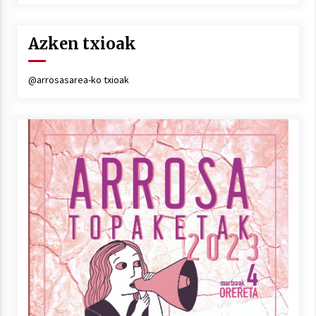
Azken txioak
@arrosasarea-ko txioak