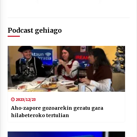
2021/07/01
Podcast gehiago
Arrosaren laburpen bideoa Hamaika
Telebistaren eskutik
2021/06/30
2023/12/23
Aho-zapore gozoarekin geratu gara
hilabeteroko tertulian