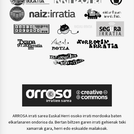
ARROSA irrati sarea Euskal Herri osoko irrati mordoxka baten
elkarlanaren ondorioa da. Bertan biltzen garen irrati gehienak txiki
xamarrak gara, herri edo eskualde mailakoak.