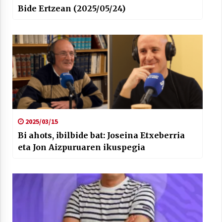
Bide Ertzean (2025/05/24)
2025/03/15
Bi ahots, ibilbide bat: Joseina Etxeberria
eta Jon Aizpuruaren ikuspegia