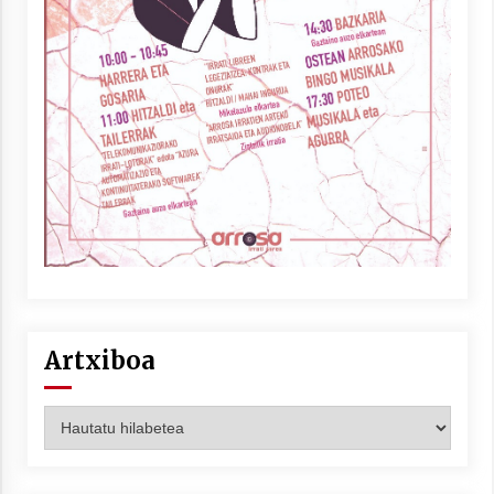
Artxiboa
Artxiboa