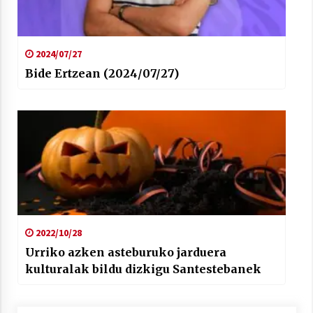
2024/07/27
Bide Ertzean (2024/07/27)
2022/10/28
Urriko azken asteburuko jarduera
kulturalak bildu dizkigu Santestebanek