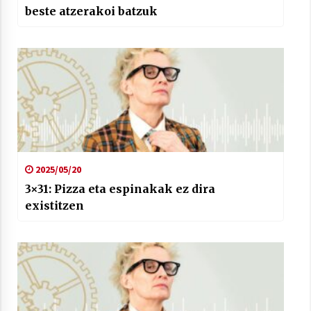
beste atzerakoi batzuk
2025/05/20
3×31: Pizza eta espinakak ez dira
existitzen