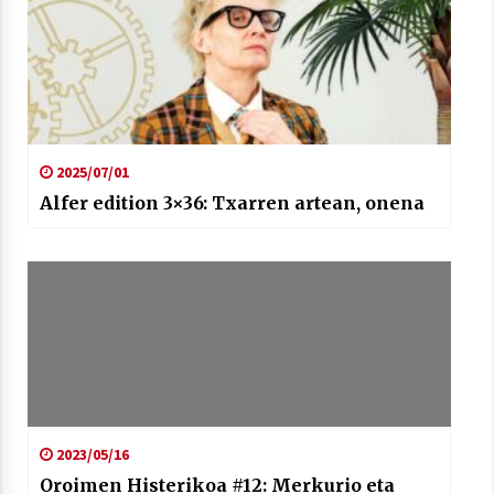
2025/07/01
Alfer edition 3×36: Txarren artean, onena
2023/05/16
Oroimen Histerikoa #12: Merkurio eta