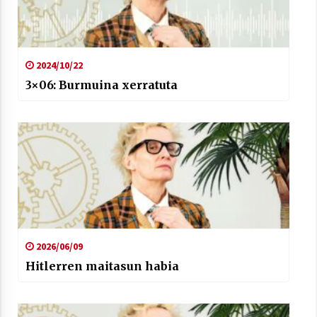
2024/10/22
3×06: Burmuina xerratuta
2026/06/09
Hitlerren maitasun habia