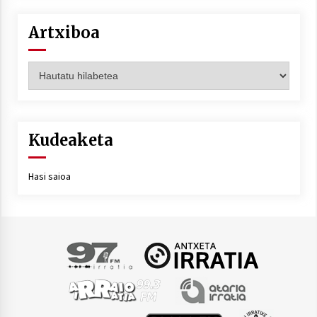
Artxiboa
Artxiboa
Kudeaketa
Hasi saioa