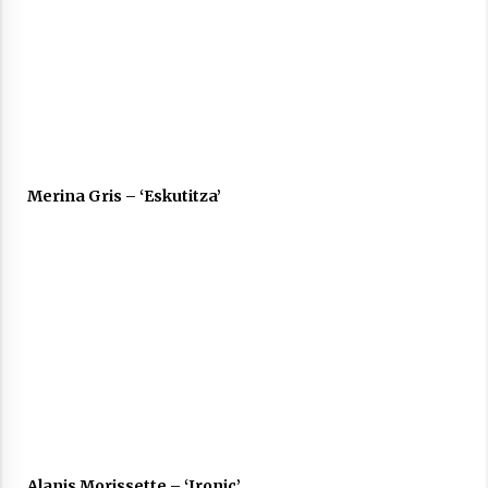
Berria egunkarian elkarrizketa
Arrosaren 20 urteez
2021/07/06
Merina Gris – ‘Eskutitza’
Hala Bedi irratiko Hizpidea saioan
Arrosaren 20 urteez
2021/07/03
Zebrabidearen denboraldi amaiera
EHZtik
2021/07/01
Alanis Morissette – ‘Ironic’