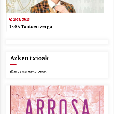
2025/05/13
3×30: Tontoen zerga
Azken txioak
@arrosasarea-ko txioak