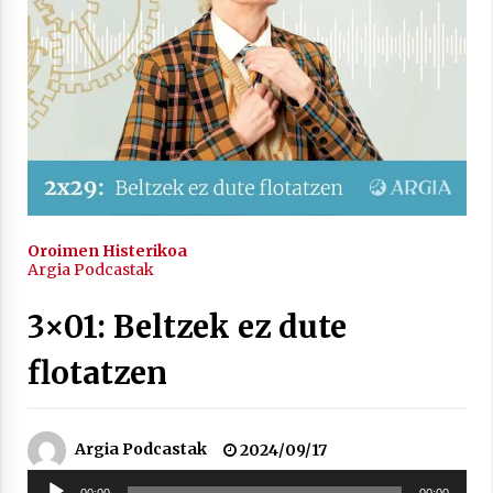
2021/11/25
Mahai-ingurua: irratia, podcastak
eta ondoren zer?
2021/11/12
Oroimen Histerikoa
Argia Podcastak
3×01: Beltzek ez dute
flotatzen
Arrosaren IX. Topaketak – Mila
esker guztioi!
2021/11/11
Argia Podcastak
2024/09/17
Soinu
00:00
00:00