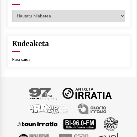
Artxiboa
Kudeaketa
Hasi saioa