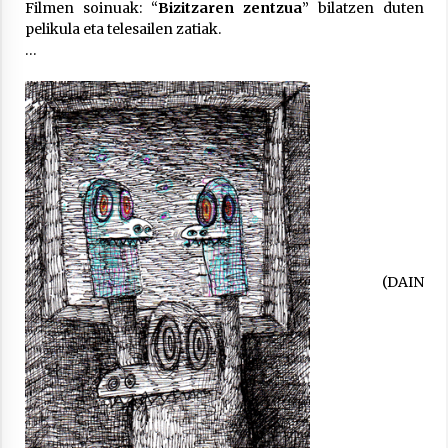
Filmen soinuak: “
Bizitzaren zentzua
” bilatzen duten
pelikula eta telesailen zatiak.
…
Berria egunkarian elkarrizketa
Arrosaren 20 urteez
2021/07/06
Hala Bedi irratiko Hizpidea saioan
Arrosaren 20 urteez
2021/07/03
(DAIN
Zebrabidearen denboraldi amaiera
EHZtik
2021/07/01