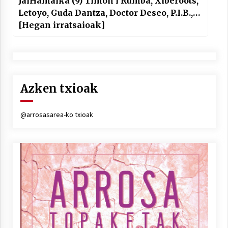
JaiHamaika (9) Timón i Rumba, Xiberoots,
Letoyo, Guda Dantza, Doctor Deseo, P.I.B.,…
[Hegan irratsaioak]
Azken txioak
@arrosasarea-ko txioak