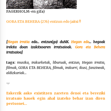
FAGERHOLM-en gifa)
GORA ETA BEHERA (276) entzun edo jaitsi !!
Arrosaren laburpen bideoa Hamaika
Telebistaren eskutik
[
Hegan irratia
edo… entzun(go) duNK.
Hegan edo
… hegoak
2021/06/30
irekita doan izakitxoaren irratsaioak.
Gora
eta Behera
irratsaioa]
tags:
musika, irakurketak, liburuak, entzun, Hegan irratia,
filmak, GORA ETA BEHERA, filmak, irakurri, ikusi, fanzineak,
aldizkariak…
-.-
Eskerrik asko existitzen zareten denoi eta bereziki
irratsaio hauek egin ahal izateko behar izan diren
pertsonei…