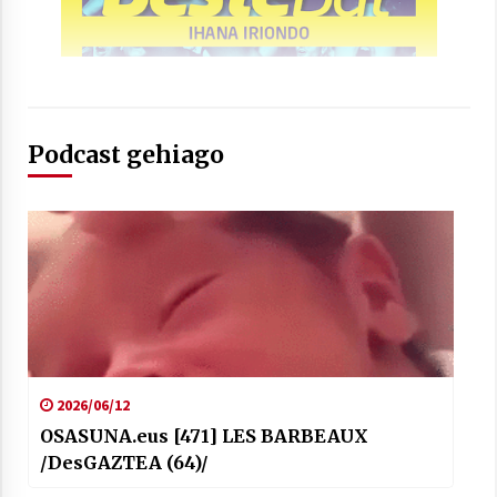
Podcast gehiago
2026/06/12
OSASUNA.eus [471] LES BARBEAUX
/DesGAZTEA (64)/