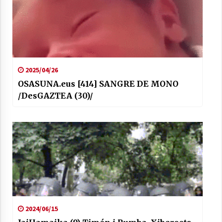
2025/04/26
OSASUNA.eus [414] SANGRE DE MONO
/DesGAZTEA (30)/
2024/06/15