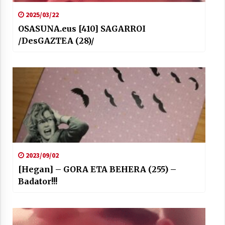
2025/03/22
OSASUNA.eus [410] SAGARROI
/DesGAZTEA (28)/
2023/09/02
[Hegan] – GORA ETA BEHERA (255) –
Badator!!!