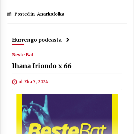
Posted in
Anarkofolka
Hurrengo podcasta
Beste Bat
Ihana Iriondo x 66
ol. Eka 7 , 2024