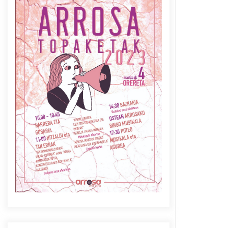
Azaroak 6 Iurretan Arrosa
sarearen IX. topaketak
2021/10/04
Berria egunkarian
elkarrizketa Arrosaren 20
urteez
2021/07/06
Arrosaren laburpen bideoa
Hamaika Telebistaren eskutik
2021/06/30