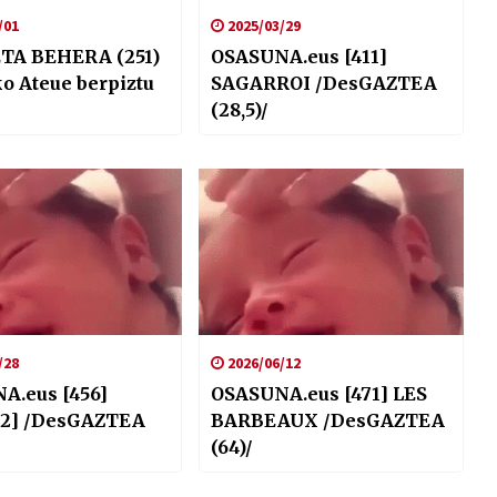
/01
2025/03/29
TA BEHERA (251)
OSASUNA.eus [411]
o Ateue berpiztu
SAGARROI /DesGAZTEA
(28,5)/
/28
2026/06/12
A.eus [456]
OSASUNA.eus [471] LES
[2] /DesGAZTEA
BARBEAUX /DesGAZTEA
(64)/