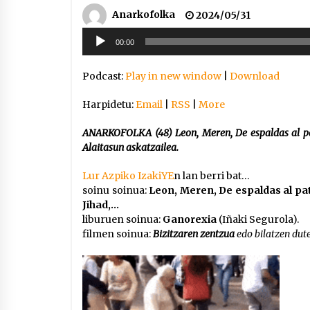
Anarkofolka
2024/05/31
Soinu
00:00
erreproduzigailua
Podcast:
Play in new window
|
Download
Harpidetu:
Email
|
RSS
|
More
ANARKOFOLKA (48) Leon, Meren, De espaldas al pat
Alaitasun askatzailea.
Lur Azpiko IzakiYE
n lan berri bat…
soinu soinua:
Leon, Meren, De espaldas al pat
Jihad,…
liburuen soinua:
Ganorexia
(Iñaki Segurola).
filmen soinua:
Bizitzaren zentzua
edo bilatzen dut