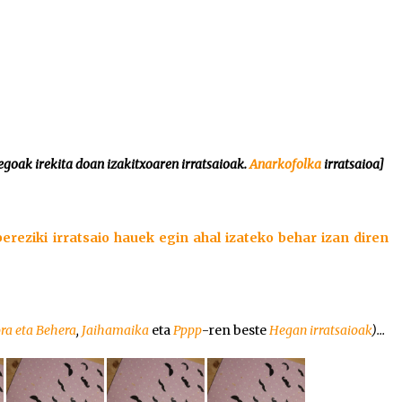
egoak irekita doan izakitxoaren irratsaioak.
Anarkofolka
irratsaioa]
ereziki irratsaio hauek egin ahal izateko behar izan diren
ra eta Behera
,
Jaihamaika
eta
Pppp
-ren beste
Hegan irratsaioak
)…