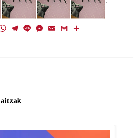
.
cebook
Twitter
WhatsApp
Telegram
Line
Messenger
Email
Gmail
Share
haitzak