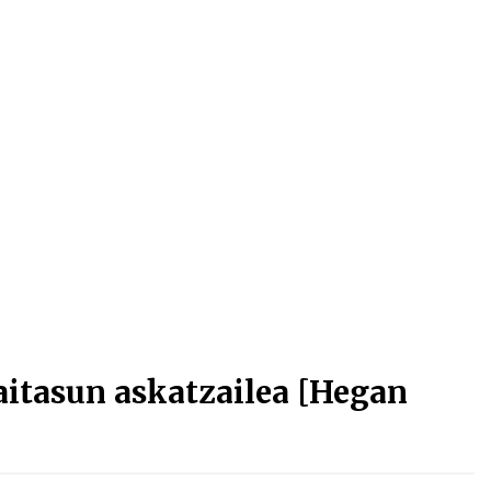
Arrosa sareko IX. topaketak!
2021/10/13
Arrosari buruzko erreportaia
2021/07/16
Zebrabidearen denboraldi
amaiera EHZtik
2021/07/01
tasun askatzailea [Hegan