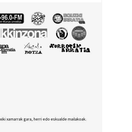
txiki xamarrak gara, herri edo eskualde mailakoak.