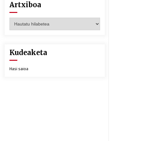
Artxiboa
Artxiboa
Kudeaketa
Hasi saioa