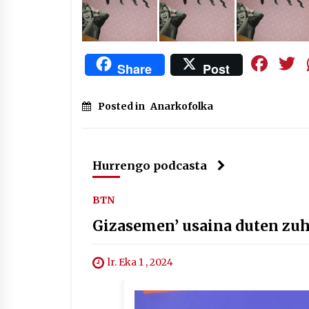
Fa
Share
Post
Posted in
Anarkofolka
Hurrengo podcasta
BTN
Gizasemen’ usaina duten zu
lr. Eka 1 , 2024