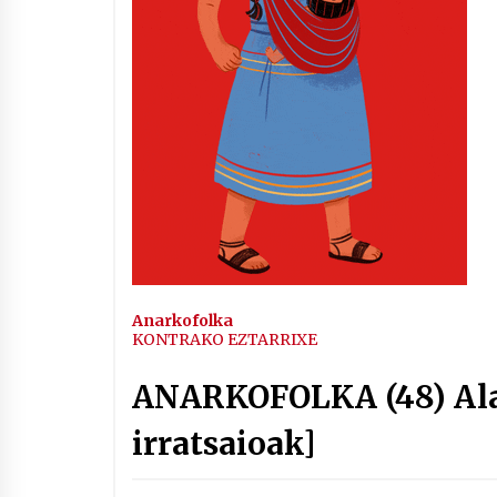
Arrosaren IX. Topaketak –
Mila esker guztioi!
2021/11/11
Segura irratian Arrosaren 20
urteez
2021/07/22
Hala Bedi irratiko Hizpidea
Anarkofolka
saioan Arrosaren 20 urteez
KONTRAKO EZTARRIXE
2021/07/03
ANARKOFOLKA (48) Alai
irratsaioak]