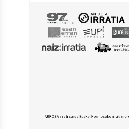
Brassens, The Leaky
Faces, Manuel Vicente
Cajón, Josu Bergara,…
ARROSA irrati sarea Euskal Herri osoko irrati mor