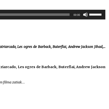
Erabili
00:00
gora/behera
gezi-
teklak
bolumena
igotzeko
edo
riarcado, Les ogres de Barback, Buterflai, Andrew Jackson Jihad,…
jaisteko.
riarcado, Les ogres de Barback, Buterflai, Andrew Jackson
en filma zatiak
…