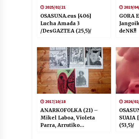
2025/02/21
2019/04
OSASUNA.eus [406]
GORA E
Lucha Amada 3
Jangoik
/DesGAZTEA (25,5)/
deNK!!
2017/10/18
2026/02
ANARKOFOLKA (21) –
OSASUN
Mikel Laboa, Violeta
SUAIA 
Parra, Arrutiko
(53,5)/
Intxaurrak, Georges