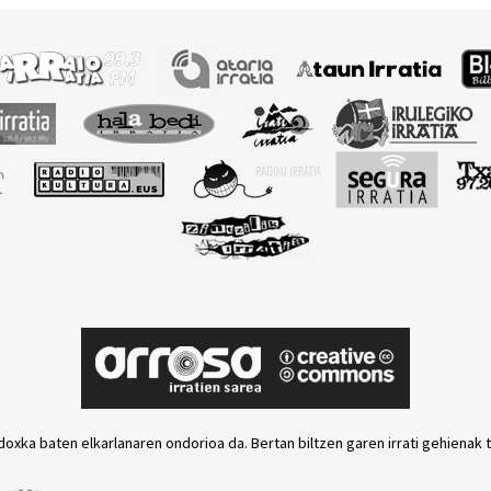
doxka baten elkarlanaren ondorioa da. Bertan biltzen garen irrati gehienak 