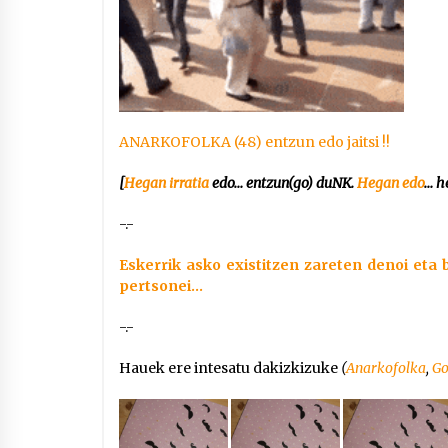
ANARKOFOLKA (48) entzun edo jaitsi !!
[
Hegan irratia
edo… entzun(go) duNK.
Hegan edo
… h
-.-
Eskerrik asko existitzen zareten denoi eta b
pertsonei…
-.-
Hauek ere intesatu dakizkizuke
(
Anarkofolka
,
Go