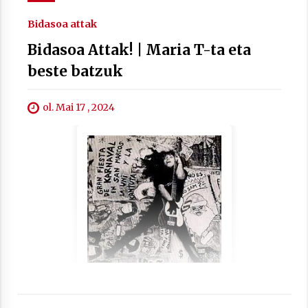
Bidasoa attak
Bidasoa Attak! | Maria T-ta eta
beste batzuk
ol. Mai 17 , 2024