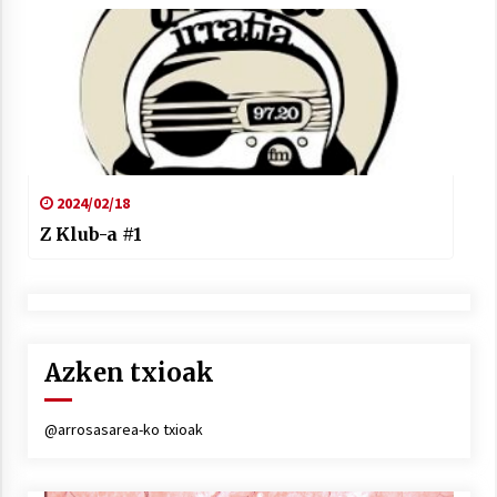
2024/02/18
Z Klub-a #1
Azken txioak
@arrosasarea-ko txioak