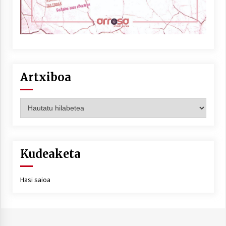
Artxiboa
Artxiboa
Kudeaketa
Hasi saioa