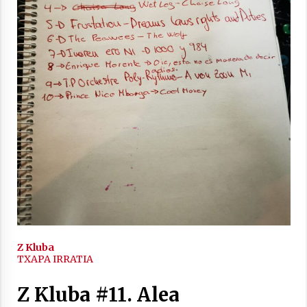
2021/11/25
Mahai-ingurua: irratia, podcastak
eta ondoren zer?
2021/11/12
Arrosaren IX. Topaketak – Mila
esker guztioi!
Z Kluba
TXAPA IRRATIA
2021/11/11
Z Kluba #11. Alea