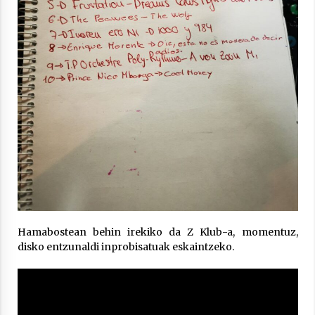
Berria egunkarian elkarrizketa
Arrosaren 20 urteez
2021/07/06
Hala Bedi irratiko Hizpidea saioan
Arrosaren 20 urteez
2021/07/03
Hamabostean behin irekiko da Z Klub-a, momentuz,
disko entzunaldi inprobisatuak eskaintzeko.
Zebrabidearen denboraldi amaiera
EHZtik
2021/07/01