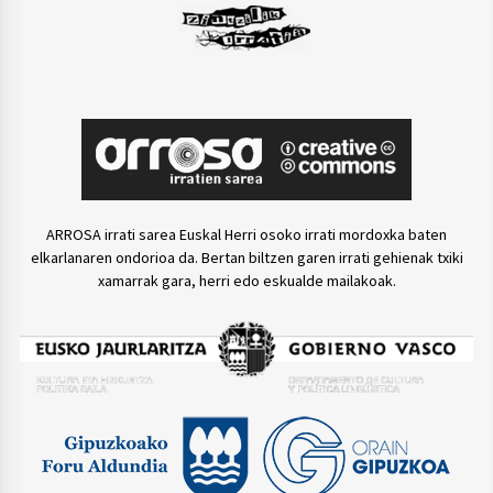
ARROSA irrati sarea Euskal Herri osoko irrati mordoxka baten
elkarlanaren ondorioa da. Bertan biltzen garen irrati gehienak txiki
xamarrak gara, herri edo eskualde mailakoak.