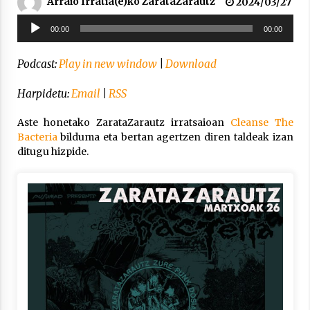
Arraio Irratia(e)ko ZarataZarautz
2024/03/27
Arrosa sareko IX. topaketak!
Soinu
2021/10/13
00:00
00:00
erreproduzigailua
Podcast:
Play in new window
|
Download
Azaroak 6 Iurretan Arrosa sarearen
IX. topaketak
Harpidetu:
Email
|
RSS
2021/10/04
Aste honetako ZarataZarautz irratsaioan
Cleanse The
Bacteria
bilduma eta bertan agertzen diren taldeak izan
Segura irratian Arrosaren 20 urteez
ditugu hizpide.
2021/07/22
Arrosari buruzko erreportaia
2021/07/16