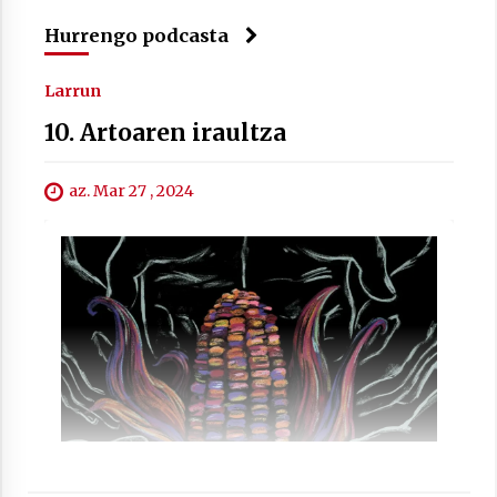
Hurrengo podcasta
Larrun
10. Artoaren iraultza
Arrosaren laburpen bideoa Hamaika
Telebistaren eskutik
az. Mar 27 , 2024
2021/06/30