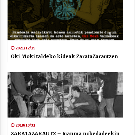
2021/12/15
Oki Moki taldeko kideak ZarataZarautzen
2018/10/31
ZARATAZARAUTZ – Juanma nobedadeekin