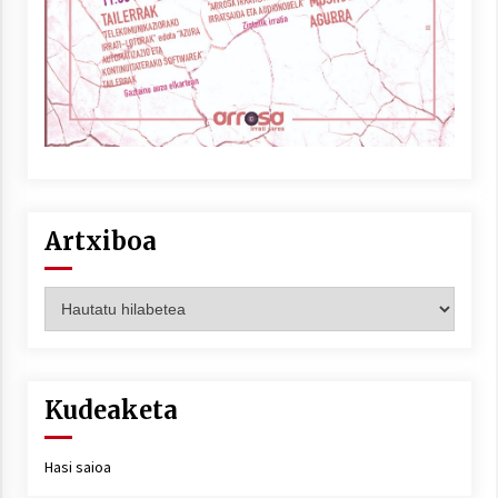
Artxiboa
Artxiboa
Kudeaketa
Hasi saioa