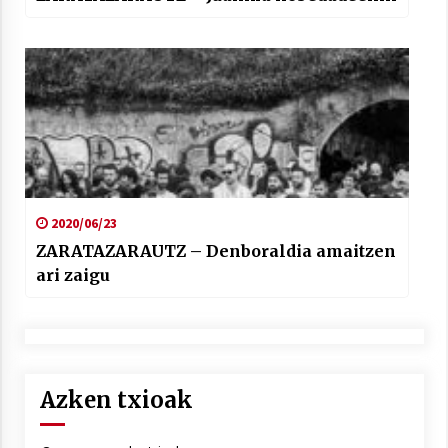
2020/06/23
ZARATAZARAUTZ – Denboraldia amaitzen
ari zaigu
Azken txioak