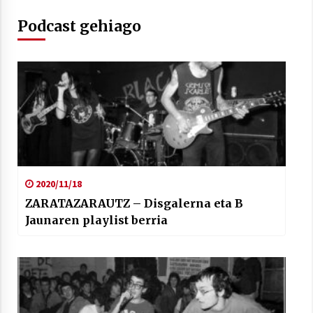
Podcast gehiago
2020/11/18
ZARATAZARAUTZ – Disgalerna eta B
Jaunaren playlist berria