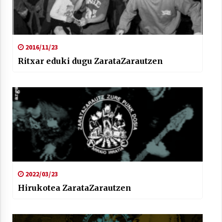
2016/11/23
Ritxar eduki dugu ZarataZarautzen
2022/03/23
Hirukotea ZarataZarautzen