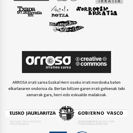
ARROSA irrati sarea Euskal Herri osoko irrati mordoxka baten
elkarlanaren ondorioa da. Bertan biltzen garen irrati gehienak txiki
xamarrak gara, herri edo eskualde mailakoak.