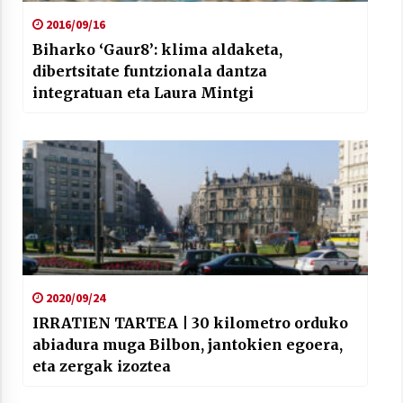
2016/09/16
Biharko ‘Gaur8’: klima aldaketa,
dibertsitate funtzionala dantza
integratuan eta Laura Mintgi
2020/09/24
IRRATIEN TARTEA | 30 kilometro orduko
abiadura muga Bilbon, jantokien egoera,
eta zergak izoztea