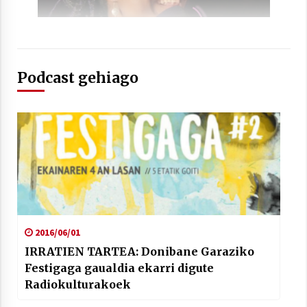
2021/07/01
Podcast gehiago
Arrosaren laburpen bideoa Hamaika
Telebistaren eskutik
2021/06/30
2016/06/01
IRRATIEN TARTEA: Donibane Garaziko
Festigaga gaualdia ekarri digute
Radiokulturakoek