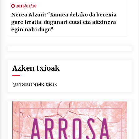
2016/03/18
Nerea Alzuri: “Xumea delako da berexia
gure irratia, dugunari eutsi eta aitzinera
egin nahi dugu”
Azken txioak
@arrosasarea-ko txioak