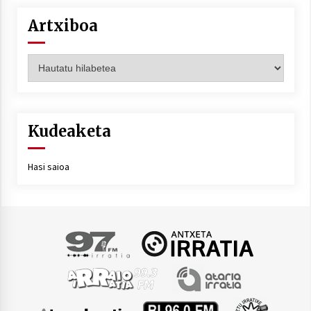
Artxiboa
Artxiboa
Kudeaketa
Hasi saioa