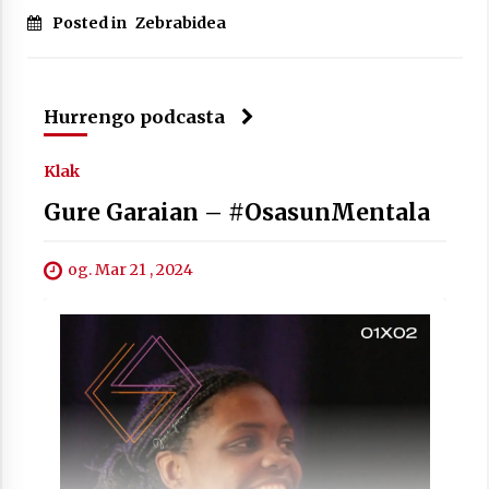
Posted in
Zebrabidea
Hurrengo podcasta
Berria egunkarian elkarrizketa
Arrosaren 20 urteez
Klak
2021/07/06
Gure Garaian – #OsasunMentala
Hala Bedi irratiko Hizpidea saioan
Arrosaren 20 urteez
og. Mar 21 , 2024
2021/07/03
Zebrabidearen denboraldi amaiera
EHZtik