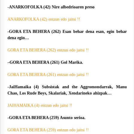
-ANARKOFOLKA (42) Nire albedrioaren preso
ANARKOFOLKA (42) entzun edo jaitsi !!
-GORA ETA BEHERA (262) Esan behar dena esan, egin behar
dena egin…
GORA ETA BEHERA (262) entzun edo jaitsi !!
–
GORA ETA BEHERA (261) Gol Marika.
GORA ETA BEHERA (261) entzun edo jaitsi !!
-JaiHamaika (4) Subsistak and the Aggromondarrak, Manu
Chao, Los Rude Boys, Skalariak, Xendarineko ahizpak…
JAIHAMAIKA (4) entzun edo jaitsi !!
-GORA ETA BEHERA (259) Asunto serioa.
GORA ETA BEHERA (259) entzun edo jaitsi !!