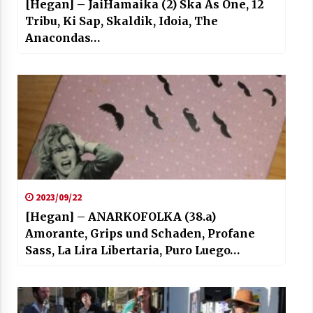
[Hegan] – JaiHamaika (2) Ska As One, 12
Tribu, Ki Sap, Skaldik, Idoia, The
Anacondas…
2023/09/22
[Hegan] – ANARKOFOLKA (38.a)
Amorante, Grips und Schaden, Profane
Sass, La Lira Libertaria, Puro Luego…