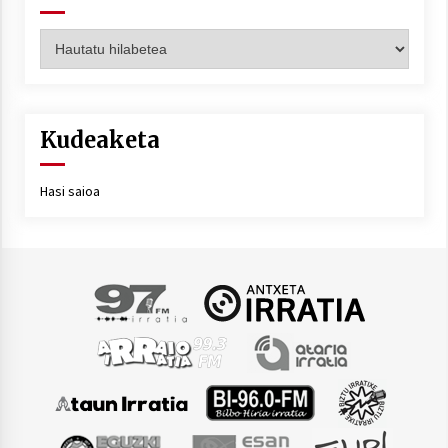
Artxiboa
Kudeaketa
Hasi saioa