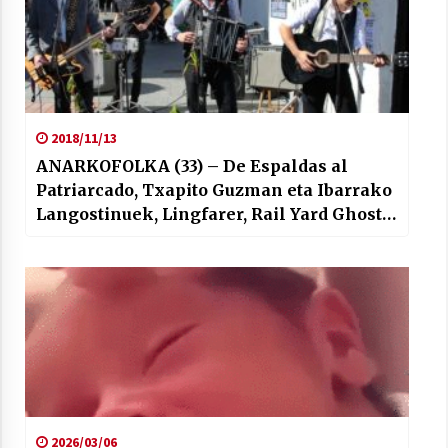
2018/11/13
ANARKOFOLKA (33) – De Espaldas al
Patriarcado, Txapito Guzman eta Ibarrako
Langostinuek, Lingfarer, Rail Yard Ghosts,
Luci Arlequin,…
2026/03/06