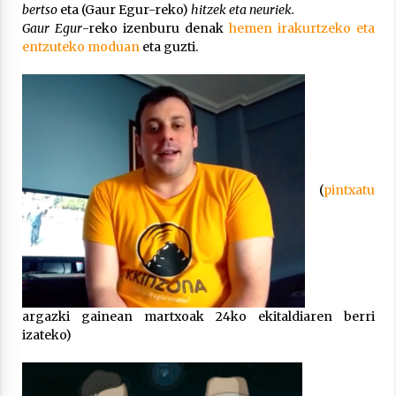
bertso
eta (Gaur Egur-reko)
hitzek eta neuriek.
Gaur Egur
-reko izenburu denak
hemen irakurtzeko eta
entzuteko moduan
eta guzti.
Berria egunkarian elkarrizketa
Arrosaren 20 urteez
2021/07/06
Hala Bedi irratiko Hizpidea saioan
Arrosaren 20 urteez
(
pintxatu
2021/07/03
argazki gainean martxoak 24ko ekitaldiaren berri
izateko)
Zebrabidearen denboraldi amaiera
EHZtik
2021/07/01