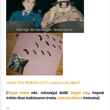
Arrosaren laburpen bideoa Hamaika
Telebistaren eskutik
2021/06/30
GORA ETA BEHERA (277) entzun edo jaitsi !!
[
Hegan irratia
edo… entzun(go) duNK.
Hegan edo
… hegoak
irekita doan izakitxoaren irratia.
Gora
eta Behera
irratsaioa].
-.-