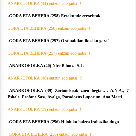
ANARKOFOLKA (41) entzun edo jaitsi !!
-GORA ETA BEHERA (258) Errakunde erroristak.
GORA ETA BEHERA (258) entzun edo jaitsi !!
-GORA ETA BEHERA (257) Orainaldian ikusiko gara!
GORA ETA BEHERA (257) entzun edo jaitsi !!
-ANARKOFOLKA (40) Nire Bihotza S.L.
ANARKOFOLKA (40) entzun edo jaitsi !!
-ANARKOFOLKA (39) Zorionekoak zuen begiak… A.N.A., 7
Eskale, Profane Sass, Ayalga, Paradoxus Luporum, Ana Martí…
ANARKOFOLKA (39) entzun edo jaitsi !!
-GORA ETA BEHERA (256) Hilobiko haizea irabaziko dugu…
GORA ETA BEHERA (256) entzun edo jaitsi !!