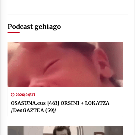
Podcast gehiago
2026/04/17
OSASUNA.eus [463] ORSINI + LOKATZA
/DesGAZTEA (59)/