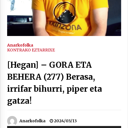
2021/11/25
Mahai-ingurua: irratia, podcastak
Anarkofolka
eta ondoren zer?
KONTRAKO EZTARRIXE
2021/11/12
[Hegan] – GORA ETA
BEHERA (277) Berasa,
irrifar bihurri, piper eta
Arrosaren IX. Topaketak – Mila
gatza!
esker guztioi!
2021/11/11
Anarkofolka
2024/03/13