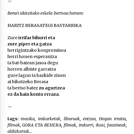
-.-
Berari idatzitako eskela-bertsoa hemen:
HARITZ BERASATEGI BASTARRIKA
Zure
irrifar bihurri eta
zure piper eta gatza
herrigintzako konpromisoa
herri honen esperantza
ta bat-batean jasoa degu
horren albiste garratza
gure lagun ta bazkide zinen
ai bihotzeko Berasa
ta bertso batez
zu agurtzea
ez da hain kontu erraza.
-.-
tags:
musika, irakurketak, liburuak, entzun, Hegan irratia,
filmak, GORA ETA BEHERA, filmak, irakurri, ikusi, fanzineak,
aldizkariak…