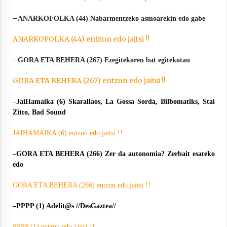
–
ANARKOFOLKA (44) Nabarmentzeko asmoarekin edo gabe
ANARKOFOLKA (44) entzun edo jaitsi !!
–
GORA ETA BEHERA (267) Ezegitekoren bat egitekotan
GORA ETA BEHERA (267) entzun edo jaitsi !!
–
JaiHamaika (6) Skarallaos, La Gossa Sorda, Bilbomatiks, Stai
Zitto, Bad Sound
JAIHAMAIKA (6) entzun edo jaitsi !!
–
GORA ETA BEHERA (266) Zer da autonomia? Zerbait esateko
edo
GORA ETA BEHERA (266) entzun edo jaitsi !!
–
PPPP (1) Adelit@s //DesGaztea//
PPPP (1) entzun edo jaitsi !!