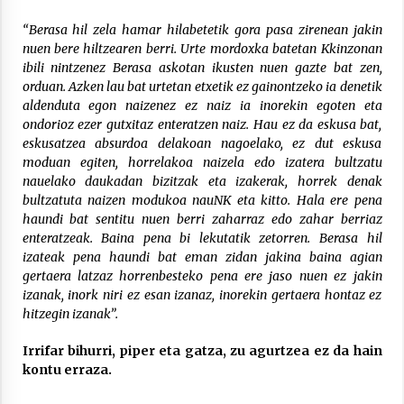
“Berasa hil zela hamar hilabetetik gora pasa zirenean jakin
nuen bere hiltzearen berri. Urte mordoxka batetan Kkinzonan
ibili nintzenez Berasa askotan ikusten nuen gazte bat zen,
orduan. Azken lau bat urtetan etxetik ez gainontzeko ia denetik
aldenduta egon naizenez ez naiz ia inorekin egoten eta
ondorioz ezer gutxitaz enteratzen naiz. Hau ez da eskusa bat,
eskusatzea absurdoa delakoan nagoelako, ez dut eskusa
moduan egiten, horrelakoa naizela edo izatera bultzatu
nauelako daukadan bizitzak eta izakerak, horrek denak
bultzatuta naizen modukoa nauNK eta kitto. Hala ere pena
haundi bat sentitu nuen berri zaharraz edo zahar berriaz
enteratzeak. Baina pena bi lekutatik zetorren. Berasa hil
izateak pena haundi bat eman zidan jakina baina agian
gertaera latzaz horrenbesteko pena ere jaso nuen ez jakin
izanak, inork niri ez esan izanaz, inorekin gertaera hontaz ez
hitzegin izanak”.
Irrifar bihurri, piper eta gatza, zu agurtzea ez da hain
kontu erraza.