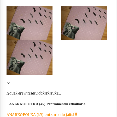
-.-
Hauek ere intesatu dakizkizuke…
–
ANARKOFOLKA (45) Pentsamendu ezbaikaria
ANARKOFOLKA (45) entzun edo jaitsi !!