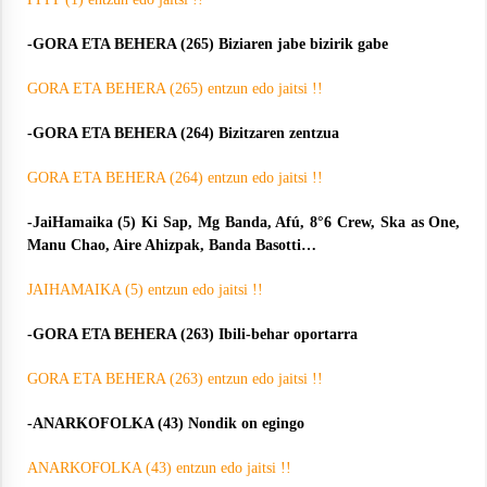
-GORA ETA BEHERA (265) Biziaren jabe bizirik gabe
GORA ETA BEHERA (265) entzun edo jaitsi !!
-GORA ETA BEHERA (264) Bizitzaren zentzua
GORA ETA BEHERA (264) entzun edo jaitsi !!
-JaiHamaika (5) Ki Sap, Mg Banda, Afú, 8°6 Crew, Ska as One,
Manu Chao, Aire Ahizpak, Banda Basotti…
JAIHAMAIKA (5) entzun edo jaitsi !!
-GORA ETA BEHERA (263) Ibili-behar oportarra
GORA ETA BEHERA (263) entzun edo jaitsi !!
-ANARKOFOLKA (43) Nondik on egingo
ANARKOFOLKA (43) entzun edo jaitsi !!