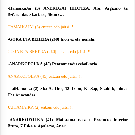
-HamaikaJai (3) ANDREGAI HILOTZA, Afú, Argizulo ta
Beñaranks, Skarface, Skunk…
HAMAIKAJAI (3) entzun edo jaitsi !!
-GORA ETA BEHERA (260) Inon ez eta nonahi.
GORA ETA BEHERA (260) entzun edo jaitsi !!
-ANARKOFOLKA (45) Pentsamendu ezbaikaria
ANARKOFOLKA (45) entzun edo jaitsi !!
–
JaiHamaika (2) Ska As One, 12 Tribu, Ki Sap, Skaldik, Idoia,
The Anacondas…
JAIHAMAIKA (2) entzun edo jaitsi !!
–ANARKOFOLKA (41) Maitasuna naiz + Producto Interior
Bruto, 7 Eskale, Apalatxe, Anari…