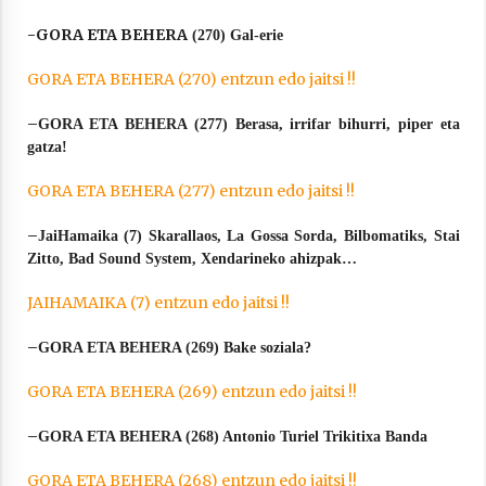
-GORA ETA BEHERA
(270) Gal-erie
GORA ETA BEHERA (270) entzun edo jaitsi !!
–
GORA ETA BEHERA (277) Berasa, irrifar bihurri, piper eta
gatza!
GORA ETA BEHERA (277) entzun edo jaitsi !!
–
JaiHamaika (7) Skarallaos, La Gossa Sorda, Bilbomatiks, Stai
Zitto, Bad Sound System, Xendarineko ahizpak…
JAIHAMAIKA (7) entzun edo jaitsi !!
–
GORA ETA BEHERA (269) Bake soziala?
GORA ETA BEHERA (269) entzun edo jaitsi !!
–
GORA ETA BEHERA (268) Antonio Turiel Trikitixa Banda
GORA ETA BEHERA (268) entzun edo jaitsi !!