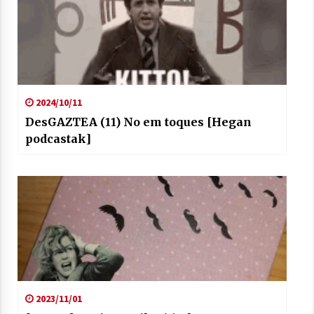
2024/10/11
DesGAZTEA (11) No em toques [Hegan
podcastak]
2023/11/01