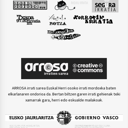
ARROSA irrati sarea Euskal Herri osoko irrati mordoxka baten
elkarlanaren ondorioa da. Bertan biltzen garen irrati gehienak txiki
xamarrak gara, herri edo eskualde mailakoak.