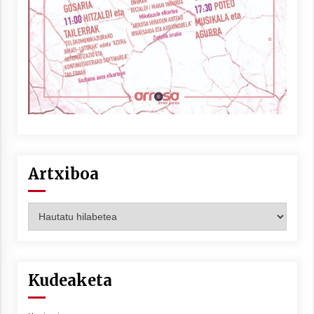
Artxiboa
Artxiboa
Kudeaketa