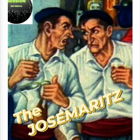
Berria egunkarian elkarrizketa
Arrosaren 20 urteez
2021/07/06
Hala Bedi irratiko Hizpidea saioan
Arrosaren 20 urteez
2021/07/03
Zebrabidearen denboraldi amaiera
EHZtik
2021/07/01