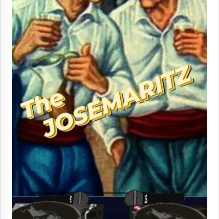
2021/11/25
Mahai-ingurua: irratia, podcastak
eta ondoren zer?
2021/11/12
Arrosaren IX. Topaketak – Mila
esker guztioi!
2021/11/11