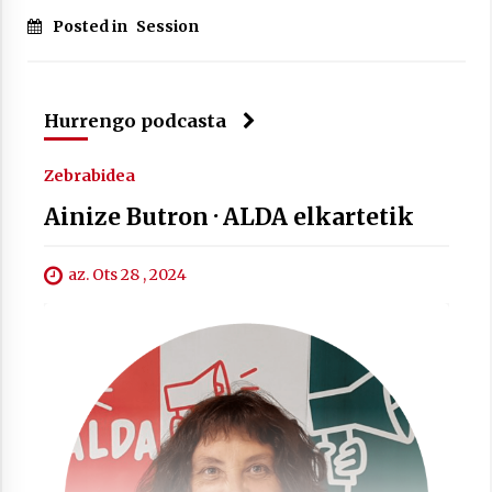
Posted in
Session
Hurrengo podcasta
Zebrabidea
Ainize Butron · ALDA elkartetik
az. Ots 28 , 2024