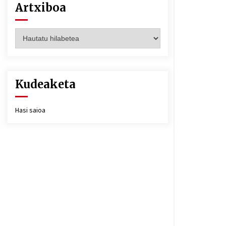
Artxiboa
Artxiboa
Kudeaketa
Hasi saioa