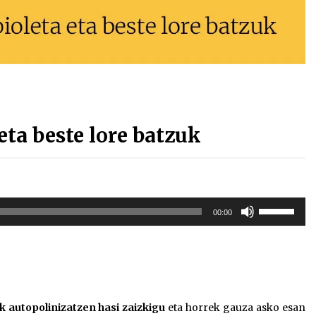
 eta beste lore batzuk
Erabili
00:00
gora/behera
gezi-
teklak
bolumena
igotzeko
edo
k autopolinizatzen hasi zaizkigu
eta horrek gauza asko esan
jaisteko.