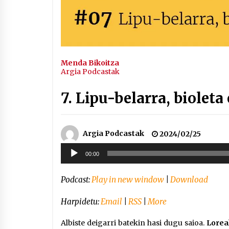
Menda Bikoitza
Argia Podcastak
7. Lipu-belarra, bioleta
Argia Podcastak
2024/02/25
Soinu
00:00
erreproduzigailua
Podcast:
Play in new window
|
Download
Harpidetu:
Email
|
RSS
|
More
Albiste deigarri batekin hasi dugu saioa.
Lorea