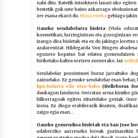
nahi ditu. Batetik intsektuen lanari uko egite
bestetik guk uste baino azkarrago eboluzionatz
zer esana ekarri du.
Hona esteka
gehiago jakin 
Gaurko sendabelarra bioleta
(Viola odora
kosmetikan, lurringintzan eta gozogintzan e
izango dira bioletak eta ez du jakingo loretxo
azalarentzat. Hildegarda Von Bingen abadesa
egunero kopatxo bat edatea gomendatzen zu
biriketako kaltea sortzen zuenerako. Iaz
artiku
Sendabelar pozointsuei buruz jarraituko dug
zaizuelako. Ez genuke sendabelar esan behar,
lipu-belarra edo otso-baba
(Helleborus fo
daukagun landarea. Gerratan arma kimiko gisa 
hilkorragoak egiten zituztelako geziak. Gure
izena. Ez diogu erabilerarik ikusten, dosifik
zaigu egia esan…
Gaurko gomendioa bioletak eta San Jose lor
udaberriko aurreneko loreak gurinarekin b
geureganatzeko modua dela dirudi, gurin hori e