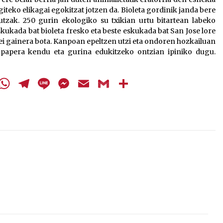
iteko elikagai egokitzat jotzen da. Bioleta gordinik janda bere
tzak. 250 gurin ekologiko su txikian urtu bitartean labeko
eskukada bat bioleta fresko eta beste eskukada bat San Jose lore
ei gainera bota. Kanpoan epeltzen utzi eta ondoren hozkailuan
papera kendu eta gurina edukitzeko ontzian ipiniko dugu.
cebook
Twitter
WhatsApp
Telegram
Line
Messenger
Email
Gmail
Share