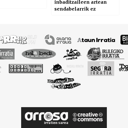
inbaditzaileen artean
sendabelarrik ez