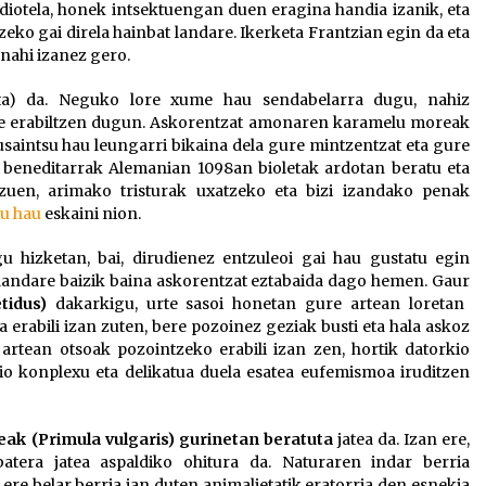
n diotela, honek intsektuengan duen eragina handia izanik, eta
eko gai direla hainbat landare. Ikerketa Frantzian egin da eta
nahi izanez gero.
ta) da. Neguko lore xume hau sendabelarra dugu, nahiz
re erabiltzen dugun. Askorentzat amonaren karamelu moreak
 usaintsu hau leungarri bikaina dela gure mintzentzat eta gure
 beneditarrak Alemanian 1098an bioletak ardotan beratu eta
en, arimako tristurak uxatzeko eta bizi izandako penak
lu hau
eskaini nion.
u hizketan, bai, dirudienez entzuleoi gai hau gustatu egin
 landare baizik baina askorentzat eztabaida dago hemen. Gaur
etidus)
dakarkigu, urte sasoi honetan gure artean loretan
erabili izan zuten, bere pozoinez geziak busti eta hala askoz
 artean otsoak pozointzeko erabili izan zen, hortik datorkio
azio konplexu eta delikatua duela esatea eufemismoa iruditzen
eak (Primula vulgaris) gurinetan beratuta
jatea da. Izan ere,
atera jatea aspaldiko ohitura da. Naturaren indar berria
re belar berria jan duten animalietatik eratorria den esnekia