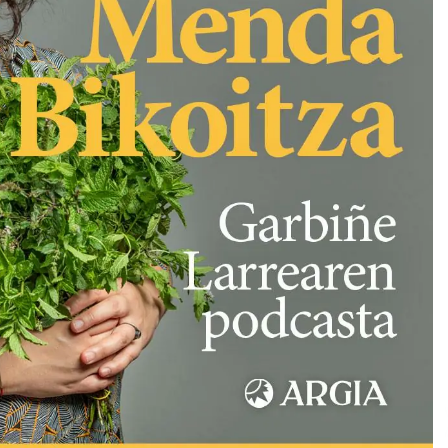
Arrosa sareko IX. topaketak!
2021/10/13
Arrosari buruzko erreportaia
2021/07/16
Zebrabidearen denboraldi
amaiera EHZtik
2021/07/01