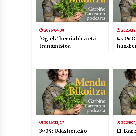
2026/04/30
2025/12
‘Ogiek’ herrialdea eta
4×05: 
transmisioa
handie
2025/11/17
2024/04
3×04: Udazkeneko
11. Kar