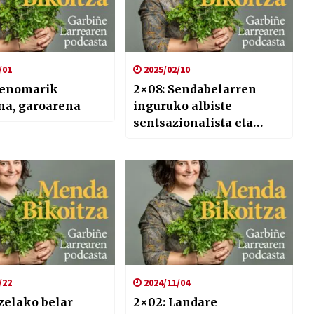
/01
2025/02/10
Genomarik
2×08: Sendabelarren
na, garoarena
inguruko albiste
sentsazionalista eta
mendaroa
/22
2024/11/04
tzelako belar
2×02: Landare