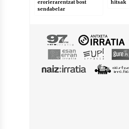
erorierarentzat bost
hitsak
sendabelar