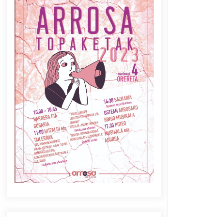
Azaroak 6 Iurretan Arrosa
sarearen IX. topaketak
2021/10/04
Berria egunkarian
elkarrizketa Arrosaren 20
urteez
2021/07/06
Arrosaren laburpen bideoa
Hamaika Telebistaren eskutik
2021/06/30