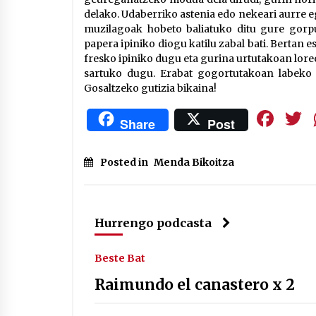
delako. Udaberriko astenia edo nekeari aurre eg
muzilagoak hobeto baliatuko ditu gure gorpu
papera ipiniko diogu katilu zabal bati. Bertan 
fresko ipiniko dugu eta gurina urtutakoan lore
sartuko dugu. Erabat gogortutakoan labeko 
Gosaltzeko gutizia bikaina!
Fa
Share
Post
Posted in
Menda Bikoitza
Hurrengo podcasta
Beste Bat
Raimundo el canastero x 2