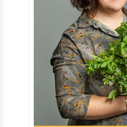
Arrosaren IX. Topaketak –
Mila esker guztioi!
2021/11/11
Segura irratian Arrosaren 20
urteez
2021/07/22
Hala Bedi irratiko Hizpidea
saioan Arrosaren 20 urteez
2021/07/03