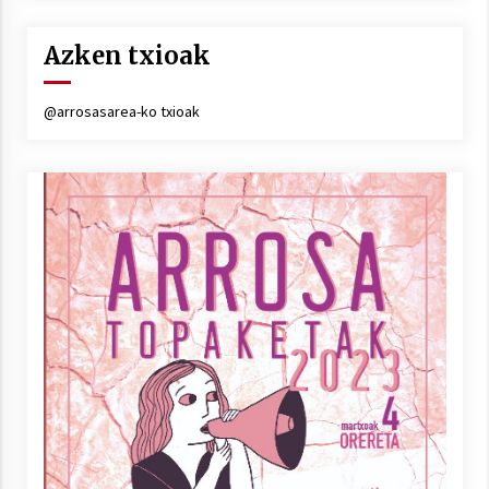
Azken txioak
@arrosasarea-ko txioak