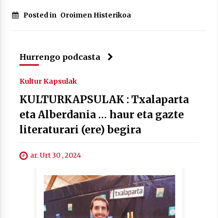
Posted in
Oroimen Histerikoa
Hurrengo podcasta
Kultur Kapsulak
KULTURKAPSULAK : Txalaparta
eta Alberdania … haur eta gazte
literaturari (ere) begira
ar. Urt 30 , 2024