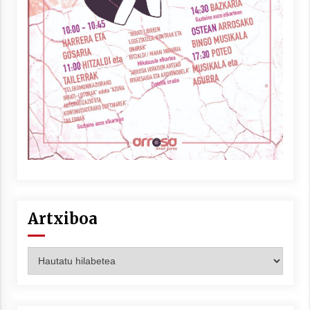
Artxiboa
Artxiboa