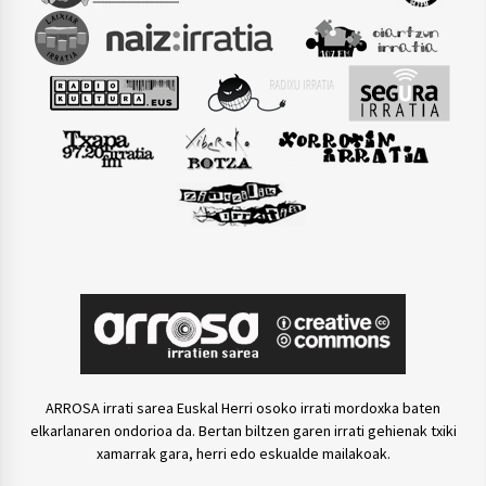
ARROSA irrati sarea Euskal Herri osoko irrati mordoxka baten
elkarlanaren ondorioa da. Bertan biltzen garen irrati gehienak txiki
xamarrak gara, herri edo eskualde mailakoak.