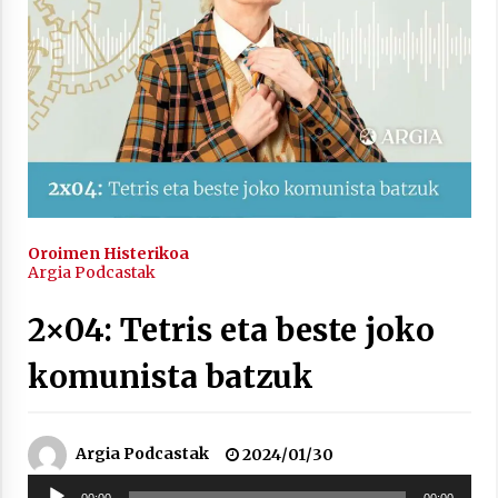
2021/11/25
Mahai-ingurua: irratia, podcastak
eta ondoren zer?
2021/11/12
Oroimen Histerikoa
Argia Podcastak
2×04: Tetris eta beste joko
komunista batzuk
Arrosaren IX. Topaketak – Mila
esker guztioi!
2021/11/11
Argia Podcastak
2024/01/30
Soinu
00:00
00:00