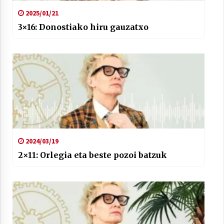
2025/01/21
3×16: Donostiako hiru gauzatxo
2024/03/19
2×11: Orlegia eta beste pozoi batzuk