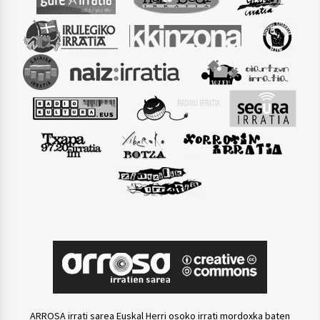
ARROSA irrati sarea Euskal Herri osoko irrati mordoxka baten