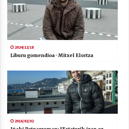
2024/12/18
Liburu gomendioa · Mitxel Elortza
2016/02/02
Iñaki Petxarroman: “Estaturik izan ez