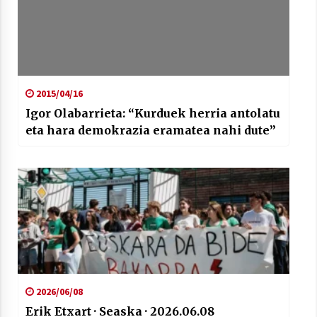
2015/04/16
Igor Olabarrieta: “Kurduek herria antolatu
eta hara demokrazia eramatea nahi dute”
2026/06/08
Erik Etxart · Seaska · 2026.06.08