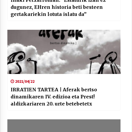
dugunez, EHren historia beti besteen
gertakariekin lotuta islatu da”
2021/04/22
IRRATIEN TARTEA | Aferak bertso
dinamikaren IV. edizioa eta Prest!
aldizkariaren 20. urte betebetetx