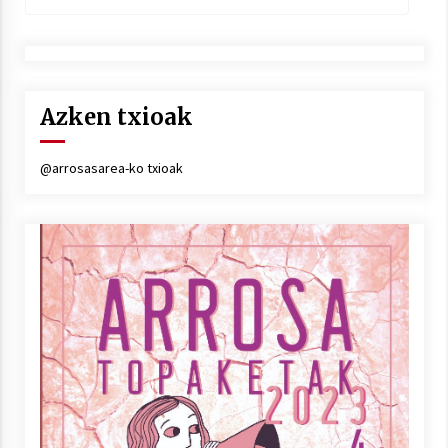
Azken txioak
@arrosasarea-ko txioak