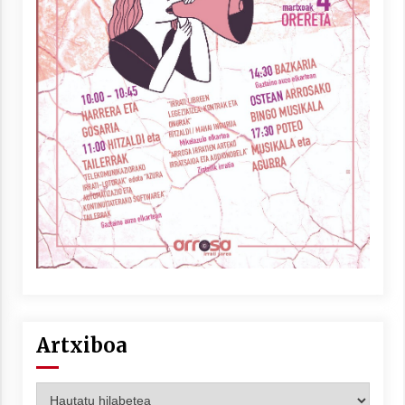
Artxiboa
Artxiboa