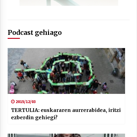
Podcast gehiago
Arrosaren laburpen bideoa Hamaika
Telebistaren eskutik
2021/06/30
2015/12/03
TERTULIA: euskararen aurrerabidea, iritzi
ezberdin gehiegi?