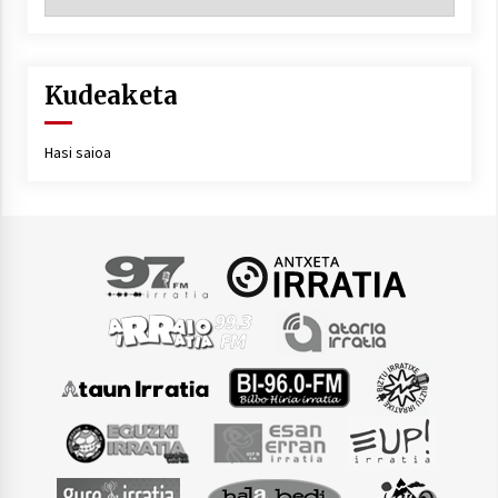
Kudeaketa
Hasi saioa