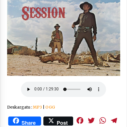
Arrosa sareko IX. topaketak!
2021/10/13
Azaroak 6 Iurretan Arrosa sarearen
IX. topaketak
2021/10/04
Segura irratian Arrosaren 20 urteez
2021/07/22
Arrosari buruzko erreportaia
Deskargatu :
MP3
|
OGG
2021/07/16
Facebook
Twitte
Wha
T
Share
Post