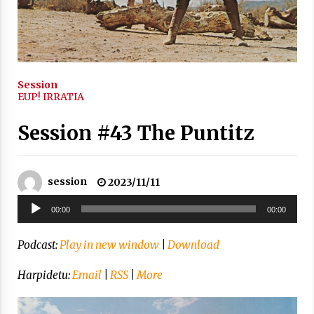
2021/11/25
Session
EUP! IRRATIA
Mahai-ingurua: irratia, podcastak
eta ondoren zer?
Session #43 The Puntitz
2021/11/12
session
2023/11/11
Soinu
00:00
00:00
erreproduzigailua
Arrosaren IX. Topaketak – Mila
Podcast:
Play in new window
|
Download
esker guztioi!
2021/11/11
Harpidetu:
Email
|
RSS
|
More