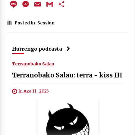
Line
Messenger
Email
Gmail
Share
Posted in
Session
Berria egunkarian elkarrizketa
Arrosaren 20 urteez
2021/07/06
Hurrengo podcasta
Hala Bedi irratiko Hizpidea saioan
Arrosaren 20 urteez
Terranobako Salau
2021/07/03
Terranobako Salau: terra - kiss III
lr. Aza 11 , 2023
Zebrabidearen denboraldi amaiera
EHZtik
2021/07/01