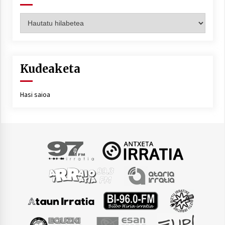
Artxiboa
Kudeaketa
Hasi saioa