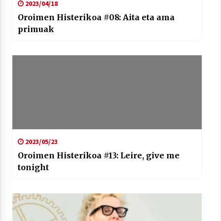
2023/04/18
Oroimen Histerikoa #08: Aita eta ama
primuak
2023/05/23
Oroimen Histerikoa #13: Leire, give me
tonight