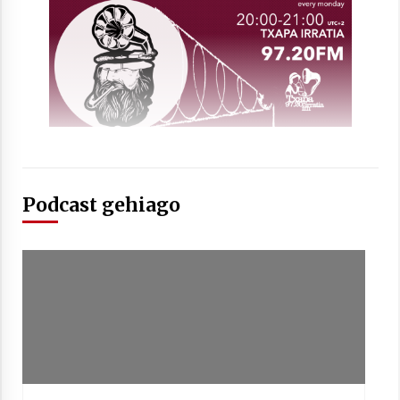
2021/07/01
Arrosaren laburpen bideoa Hamaika
Telebistaren eskutik
2021/06/30
Podcast gehiago