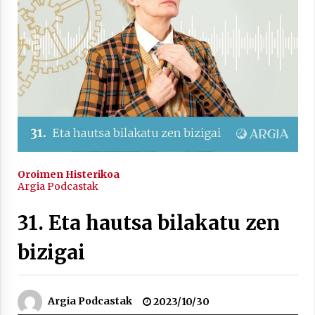
inguruko tailerraren audioa
2021/11/25
Mahai-ingurua: irratia, podcastak
eta ondoren zer?
2021/11/12
Oroimen Histerikoa
Argia Podcastak
31. Eta hautsa bilakatu zen
bizigai
Arrosaren IX. Topaketak – Mila
esker guztioi!
2021/11/11
Argia Podcastak
2023/10/30