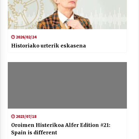
2026/02/24
Historiako urterik eskasena
2023/07/18
Oroimen Histerikoa Alfer Edition #21:
Spain is different