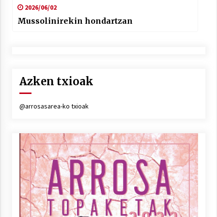
2026/06/02
Mussolinirekin hondartzan
Azken txioak
@arrosasarea-ko txioak